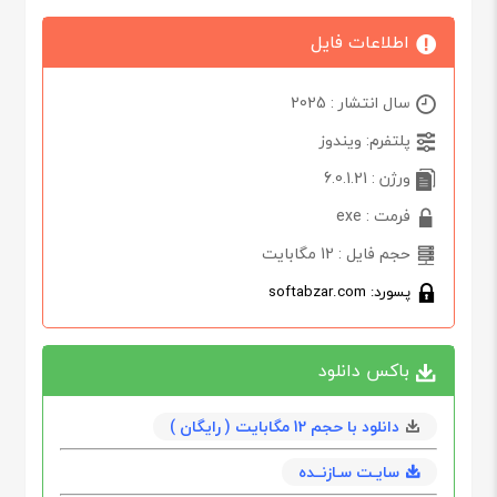
اطلاعات فایل
سال انتشار : 2025
پلتفرم: ویندوز
ورژن : 6.0.1.21
فرمت : exe
حجم فایل : 12 مگابایت
پسورد: softabzar.com
باکس دانلود
دانلود با حجم 12 مگابایت ( رایگان )
سایـت سـازنــده