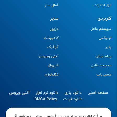
ابزار اینترنت
فعال ساز
کاربردی
سایر
سیستم عامل
درایور
لینوکس
کامپوننت
پلیر
گرافیک
پیام رسان
آنتی ویروس
مدیریت فایل
فایروال
مسیریاب
تکنولوژی
صفحه اصلی
دانلود بازی
دانلود نرم افزار
آنتی ویروس
دانلود فونت
DMCA Policy
سافت ابزار در
سرور اختصاصی
فاماسرور
میزبانی میشود.©