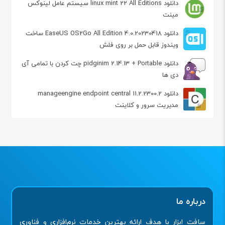
دانلود linux mint 22 All Editions سیستم عامل لینوکس
مینت
دانلود EaseUS OS2Go All Edition 4.0.20230418 ساخت
ویندوز قابل حمل بر روی فلش
دانلود pidginim 2.14.13 + Portable چت کردن با تمامی آی
دی ها
دانلود manageengine endpoint central 11.2.2300.2
مدیریت سرور و کلاینت
درباره ما
سافت ابزار با هدف ارائه بهترین خدمات نرم‌افزاری و فناوری