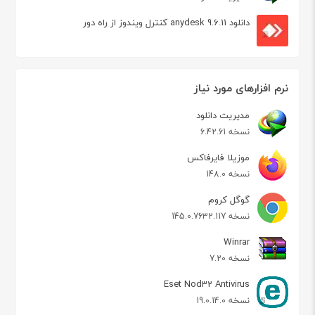
دانلود anydesk 9.6.11 کنترل ویندوز از راه دور
نرم افزارهای مورد نیاز
مدیریت دانلود
نسخه 6.42.61
موزیلا فایرفاکس
نسخه 148.0
گوگل کروم
نسخه 145.0.7632.117
Winrar
نسخه 7.20
Eset Nod32 Antivirus
نسخه 19.0.14.0