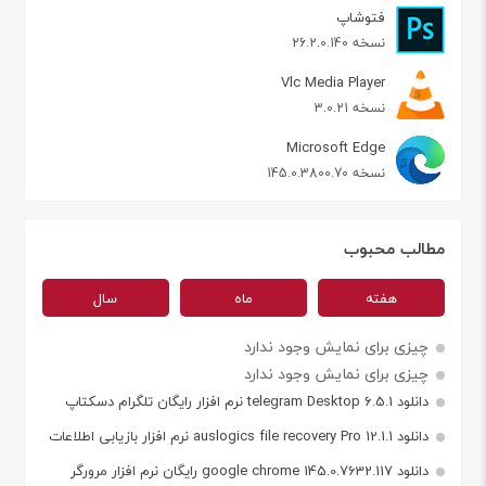
فتوشاپ
نسخه 26.2.0.140
Vlc Media Player
نسخه 3.0.21
Microsoft Edge
نسخه 145.0.3800.70
مطالب محبوب
هفته
ماه
سال
چیزی برای نمایش وجود ندارد
چیزی برای نمایش وجود ندارد
دانلود telegram Desktop 6.5.1 نرم افزار رایگان تلگرام دسکتاپ
دانلود auslogics file recovery Pro 12.1.1 نرم افزار بازیابی اطلاعات
دانلود google chrome 145.0.7632.117 رایگان نرم افزار مرورگر