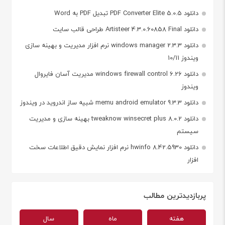
دانلود PDF Converter Elite 5.0.5 تبدیل PDF به Word
دانلود Artisteer 4.3.0.60858 Final طراحی قالب سایت
دانلود windows manager 2.3.3 نرم افزار مدیریت و بهینه سازی
ویندوز 10/11
دانلود windows firewall control 6.26 مدیریت آسان فایروال
ویندوز
دانلود memu android emulator 9.3.3 شبیه ساز اندروید در ویندوز
دانلود tweaknow winsecret plus 8.0.2 بهینه سازی و مدیریت
سیستم
دانلود hwinfo 8.42.5930 نرم افزار نمایش دقیق اطلاعات سخت
افزار
پربازدیدترین مطالب
هفته
ماه
سال