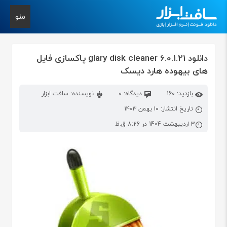
منو
دانلود glary disk cleaner 6.0.1.21 پاکسازی فایل
های بیهوده هارد دیسک
بازدید: 160
دیدگاه: 0
نویسنده: سافت ابزار
تاریخ انتشار: ۱۰ بهمن ۱۴۰۳
3 اردیبهشت 1404 در 8:26 ق.ظ