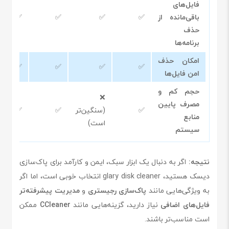
فایل‌های
باقی‌مانده از
✅
✅
✅
✅
حذف
برنامه‌ها
امکان حذف
✅
✅
✅
✅
امن فایل‌ها
حجم کم و
❌
مصرف پایین
✅
(سنگین‌تر
✅
✅
منابع
است)
سیستم
نتیجه:
اگر به دنبال یک ابزار سبک، ایمن و کارآمد برای پاک‌سازی
دیسک هستید، glary disk cleaner انتخاب خوبی است، اما اگر
به ویژگی‌هایی مانند
پاک‌سازی رجیستری
و
مدیریت پیشرفته‌تر
فایل‌های اضافی
نیاز دارید، گزینه‌هایی مانند
CCleaner
ممکن
است مناسب‌تر باشند.