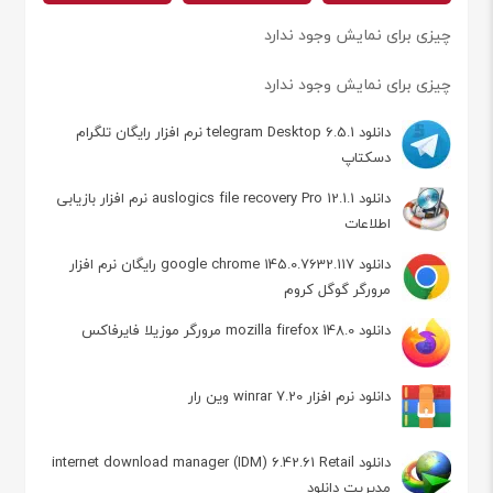
چیزی برای نمایش وجود ندارد
چیزی برای نمایش وجود ندارد
دانلود telegram Desktop 6.5.1 نرم افزار رایگان تلگرام
دسکتاپ
دانلود auslogics file recovery Pro 12.1.1 نرم افزار بازیابی
اطلاعات
دانلود google chrome 145.0.7632.117 رایگان نرم افزار
مرورگر گوگل کروم
دانلود mozilla firefox 148.0 مرورگر موزیلا فایرفاکس
دانلود نرم افزار winrar 7.20 وین رار
دانلود internet download manager (IDM) 6.42.61 Retail
مدیریت دانلود