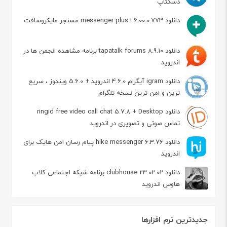
دسکتاپ
دانلود messenger plus ! 6.00.0.773 مسنجر مایکروسافت
دانلود tapatalk forums 8.9.10 برنامه مشاهده انجمن ها در
اندروید
دانلود igram آیگرام 4.6.0 اندروید + 5.6.0 ویندوز ، سریع
ترین و امن ترین نسخه تلگرام
دانلود ringid free video call chat 5.7.8 + Desktop
تماس صوتی و تصویری در اندروید
دانلود hike messenger 6.3.76 پیام‌ رسان‌ امن هایک برای
اندروید
دانلود clubhouse 23.02.02 برنامه شبکه اجتماعی کلاب
هاوس اندروید
جدیدترین نرم افزارها