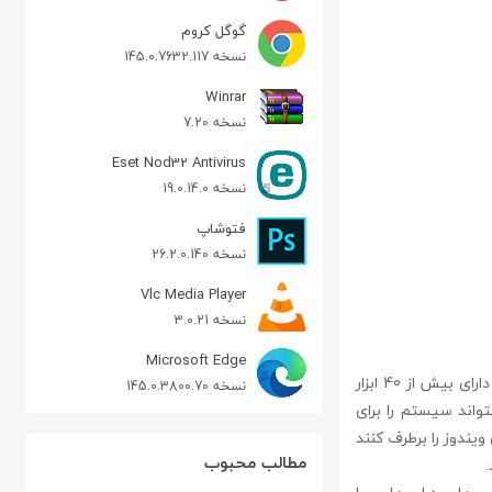
گوگل کروم
نسخه 145.0.7632.117
Winrar
نسخه 7.20
Eset Nod32 Antivirus
نسخه 19.0.14.0
فتوشاپ
نسخه 26.2.0.140
Vlc Media Player
نسخه 3.0.21
Microsoft Edge
fix it utilities نرم افزاری کاربردی جهت تعمير و بهینه سازی ويندوز میباشد. برنامه fix it utilities دارای بیش از 40 ابزار
نسخه 145.0.3800.70
واند سیستم را برای
ویندوز را برطرف کنند
مطالب محبوب