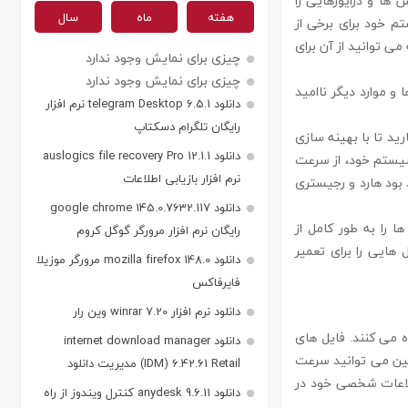
د برنامه ها ، سرویس ها و درایورهایی را
هفته
ماه
سال
تم خود برای برخی از
ب کنند. علاوه بر این ، این نرم افزار شامل File Undeleter است که می توانید از آن برای
چیزی برای نمایش وجود ندارد
چیزی برای نمایش وجود ندارد
و موارد دیگر ناامید
دانلود telegram Desktop 6.5.1 نرم افزار
رایگان تلگرام دسکتاپ
ت که کنترل سیستم خود را به دست نرم افزار قدرتمند fix it utilities بسپارید تا با بهینه سازی
دانلود auslogics file recovery Pro 12.1.1
سیستم خود، از سرعت
نرم افزار بازیابی اطلاعات
د بود هارد و رجیستری
دانلود google chrome 145.0.7632.117
ا را به طور کامل از
رایگان نرم افزار مرورگر گوگل کروم
ایی را برای تعمیر
دانلود mozilla firefox 148.0 مرورگر موزیلا
فایرفاکس
دانلود نرم افزار winrar 7.20 وین رار
اده می کنند. فایل های
دانلود internet download manager
ین می توانید سرعت
(IDM) 6.42.61 Retail مدیریت دانلود
اطلاعات شخصی خود در
دانلود anydesk 9.6.11 کنترل ویندوز از راه