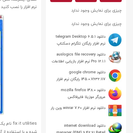
نرم افزار را نصب کنی
چیزی برای نمایش وجود ندارد
چیزی برای نمایش وجود ندارد
دانلود telegram Desktop 6.5.1
نرم افزار رایگان تلگرام دسکتاپ
دانلود auslogics file recovery
Pro 12.1.1 نرم افزار بازیابی اطلاعات
دانلود google chrome
145.0.7632.117 رایگان نرم افزار
مرورگر گوگل کروم
دانلود mozilla firefox 148.0
مرورگر موزیلا فایرفاکس
دانلود نرم افزار winrar 7.20 وین رار
tilities
دانلود internet download
شده و با استفاده از آن
manager (IDM) 6.42.61 Retail