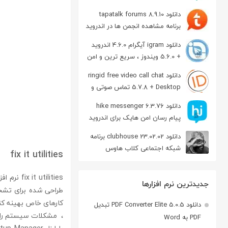
دانلود tapatalk forums 8.9.10
برنامه مشاهده انجمن ها در اندروید
دانلود igram آیگرام 4.6.0 اندروید
+ 5.6.0 ویندوز ، سریع ترین و امن
ترین نسخه تلگرام
دانلود ringid free video call chat
5.7.8 + Desktop تماس صوتی و
تصویری در اندروید
دانلود hike messenger 6.3.76
پیام‌ رسان‌ امن هایک برای اندروید
دانلود clubhouse 23.02.02 برنامه
شبکه اجتماعی کلاب هاوس
fix it utilities
اندروید
جدیدترین نرم افزارها
طراحی شده برای تشخی
کارهای خاص بهینه کند.
دانلود PDF Converter Elite 5.0.5 تبدیل
، مشکلات سیستم را ت
PDF به Word