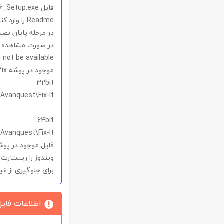
فایل
.6_Setup.exe
Readme
را وارد ک
در مرحله پایان ن
در صورت مشاهده ا
l not be available
موجود در پوشه
ix
32bit
64bit
\Avanquest\Fix-It
فایل موجود در پو
ویندوز را ریستارت کن
برای جلوگیری از غ
اطلاعات فایل