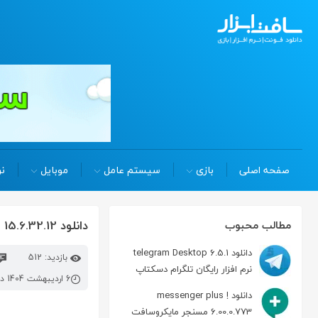
صفحه اصلی
بازی
سیستم عامل
موبایل
نر
دانلود fix it utilities Pro 15.6.32.12 تعمير و بهینه سازی ويندوز
مطالب محبوب
دانلود telegram Desktop 6.5.1
بازدید: 512
نرم افزار رایگان تلگرام دسکتاپ
6 اردیبهشت 1404 در 2:09 ب.ظ
دانلود messenger plus !
6.00.0.773 مسنجر مایکروسافت