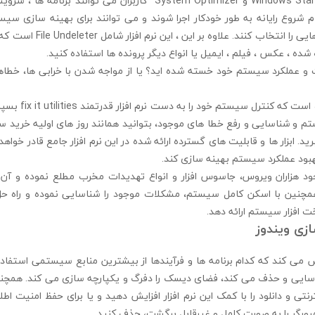
با ابزار Windows Startup Manager و System Optimizer کاربران می توانن
 شروع رایانه به طور خودکار اجرا شوند و می توانند برای بهینه سازی سیس
کارهای رایانه ، نمایه هایی را انتخا
ده ، عکس ، فیلم ، ایمیل یا انواع دیگر پرونده ها استفاده کنید.
و عملکرد سیستم خود خسته شده اید؟ یا از مواجه شدن با خرابی ها، خطاها 
اکنون وقت آن رسیده اس
 و شناسایی و رفع خطا های موجود، بتوانید همانند روز های اولیه خرید 
رید. ابزار ها و قابلیت های گسترده ارائه شده در این نرم افزار جامع قادر خواه
هبود عملکرد سیستم بهینه سازی کند.
جود هزاران ویروس، جاسوس افزار و انواع تهدیدات مخرب مطلع نموده و آن ه
نین با اسکن کامل سیستم، مشکلات موجود را شناسایی نموده و راه حل ه
افزار سیستم ارائه دهد.
ازی ويندوز
fix it u مشخص می کند که کدام برنامه ها و فرآیندها از بیشترین منابع سیستمی استف
اسایی و حذف می کند، فضای دیسک را دفرگ و یکپارچه سازی می کند. همچن
نترنتی و دانلود را با کمک این نرم افزار افزایش دهید و یا برای حفظ امنیت 
ورگر را به صورت کامل و غیرقابل برگشت، حذف کنید.