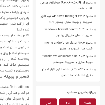
دانلود Artisteer 4.3.0.60858 Final طراحی
انتخاب کنند که هنگام
قالب سایت
دانلود windows manager 2.3.3 نرم افزار
بازیابی موسیقی پاک ش
مدیریت و بهینه سازی ویندوز 10/11
آیا از کند شدن سرعت 
شده اید؟
دانلود windows firewall control 6.26
مدیریت آسان فایروال ویندوز
سرعت و عملکرد سیستم
دانلود memu android emulator 9.3.3
کار کردن با آن لذت بب
شبیه ساز اندروید در ویندوز
سیستم شما را برای ب
دانلود tweaknow winsecret plus 8.0.2
بلافاصله شما را از و
بهینه سازی و مدیریت سیستم
سیستم حذف کند. همچ
دانلود hwinfo 8.42.5930 نرم افزار نمایش
رجیستری و تست سخت 
دقیق اطلاعات سخت افزار
تعمير و بهینه س
tilities
پربازدیدترین مطالب
موقت و اضافی را شن
کار با مرورگر های ای
هفته
ماه
سال
فضای اینترنت، کش مر