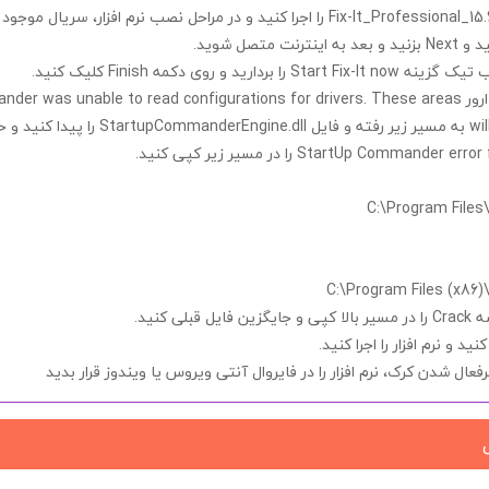
Fix-It_Professional_15
را اجرا کنید و در مراحل نصب نرم افزار، سریال موجود 
نید و
Next
بزنید و بعد به اینترنت متصل شوید.
صب تیک گزینه
Start Fix-It now
را
بردارید
و روی دکمه
Finish
کلیک کنید.
رور
der was unable to read configurations for drivers. These areas
wil
به مسیر زیر رفته و فایل
StartupCommanderEngine.dll
را پیدا کنید و 
StartUp Commander error f
را در مسیر زیر کپی کنید.
C:\Program Files (x86)
شه
Crack
را در مسیر بالا کپی و جایگزین فایل قبلی کنید.
ید و نرم افزار را اجرا کنید.
یرفعال شدن
کرک
، نرم افزار را در
فایروال آنتی ویروس یا ویندوز
قرار بدید