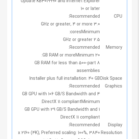
Update KB4019990 and Internet Explorer
10 or later
Recommended:
CPU
3.0 GHz or greater, 4 or more
cores
Minimum:
2.5 GHz or greater
Recommended:
Memory
Minimum:
20 GB RAM or more
8 GB RAM for less than 500-part
assemblies
Installer plus full installation: 40 GB
Disk Space
Recommended:
Graphics
4 GB GPU with 106 GB/S Bandwidth and
DirectX 11 compliant
Minimum:
1 GB GPU with 29 GB/S Bandwidth and
DirectX 11 compliant
Recommended:
Display
3840 x 2160 (4K); Preferred scaling: 100%,
Resolution