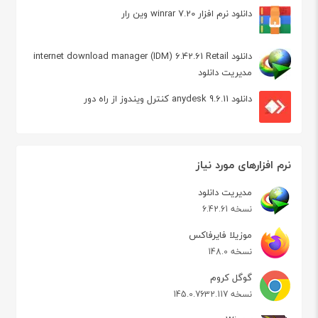
دانلود نرم افزار winrar 7.20 وین رار
دانلود internet download manager (IDM) 6.42.61 Retail
مدیریت دانلود
دانلود anydesk 9.6.11 کنترل ویندوز از راه دور
نرم افزارهای مورد نیاز
مدیریت دانلود
نسخه 6.42.61
موزیلا فایرفاکس
نسخه 148.0
گوگل کروم
نسخه 145.0.7632.117