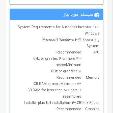
سیستم مورد نیاز
System Requirements for Autodesk Inventor 2021
Windows
Microsoft Windows 10/11
Operating
System
Recommended:
CPU
3.0 GHz or greater, 4 or more
cores
Minimum:
2.5 GHz or greater
Recommended:
Memory
Minimum:
32 GB RAM or more
16 GB RAM for less than 500-part
assemblies
Installer plus full installation: 40 GB
Disk Space
Recommended:
Graphics