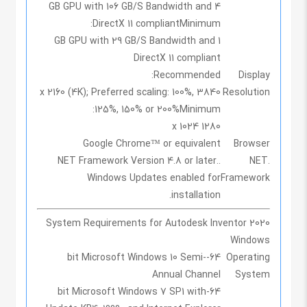
4 GB GPU with 106 GB/S Bandwidth and
DirectX 11 compliant
Minimum:
1 GB GPU with 29 GB/S Bandwidth and
DirectX 11 compliant
Recommended:
Display
3840 x 2160 (4K); Preferred scaling: 100%,
Resolution
125%, 150% or 200%
Minimum:
1280 x 1024
Google Chrome™ or equivalent
Browser
.NET Framework Version 4.8 or later.
.NET
Windows Updates enabled for
Framework
installation.
System Requirements for Autodesk Inventor 2020
Windows
64-bit Microsoft Windows 10 Semi-
Operating
Annual Channel
System
64-bit Microsoft Windows 7 SP1 with