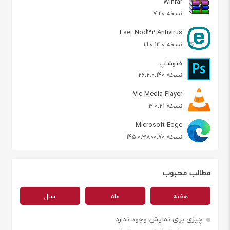
Winrar
نسخه 7.20
Eset Nod32 Antivirus
نسخه 19.0.14.0
فتوشاپ
نسخه 26.2.0.140
Vlc Media Player
نسخه 3.0.21
Microsoft Edge
نسخه 145.0.3800.70
مطالب محبوب
هفته
ماه
سال
چیزی برای نمایش وجود ندارد