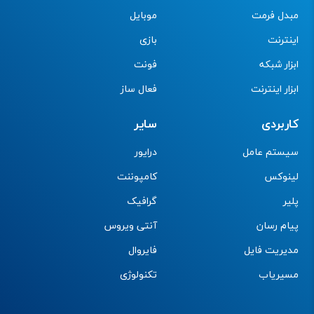
مبدل فرمت
موبایل
اینترنت
بازی
ابزار شبکه
فونت
ابزار اینترنت
فعال ساز
کاربردی
سایر
سیستم عامل
درایور
لینوکس
کامپوننت
پلیر
گرافیک
پیام رسان
آنتی ویروس
مدیریت فایل
فایروال
مسیریاب
تکنولوژی