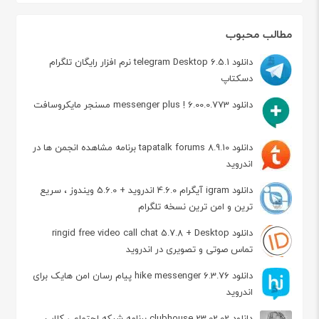
مطالب محبوب
دانلود telegram Desktop 6.5.1 نرم افزار رایگان تلگرام
دسکتاپ
دانلود messenger plus ! 6.00.0.773 مسنجر مایکروسافت
دانلود tapatalk forums 8.9.10 برنامه مشاهده انجمن ها در
اندروید
دانلود igram آیگرام 4.6.0 اندروید + 5.6.0 ویندوز ، سریع
ترین و امن ترین نسخه تلگرام
دانلود ringid free video call chat 5.7.8 + Desktop
تماس صوتی و تصویری در اندروید
دانلود hike messenger 6.3.76 پیام‌ رسان‌ امن هایک برای
اندروید
دانلود clubhouse 23.02.02 برنامه شبکه اجتماعی کلاب