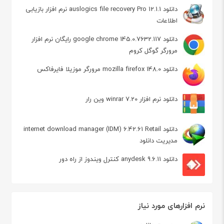
دانلود auslogics file recovery Pro 12.1.1 نرم افزار بازیابی
اطلاعات
دانلود google chrome 145.0.7632.117 رایگان نرم افزار
مرورگر گوگل کروم
دانلود mozilla firefox 148.0 مرورگر موزیلا فایرفاکس
دانلود نرم افزار winrar 7.20 وین رار
دانلود internet download manager (IDM) 6.42.61 Retail
مدیریت دانلود
دانلود anydesk 9.6.11 کنترل ویندوز از راه دور
نرم افزارهای مورد نیاز