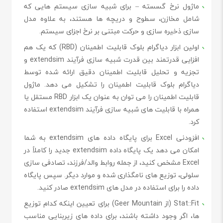
ماژول نرخ گسسته – برای شبیه سازی سیستم هایی که
شامل مخازن، سطوح و دریچه ها هستند، به علاوه مدل
سازی ذخیره سازی و حرکت مبتنی بر نرخ اجزای سیستم.
اولین ابزار دیاگرام بلوک قابلیت اطمینان (RBD) که یک هم
افزایی قدرتمند بین قدرت شبیه سازی فرآیند extendsim و
تجزیه و تحلیل قابلیت اطمینان دقیق ارائه شده توسط
دیاگرام بلوک قابلیت اطمینان را تشکیل می دهد. ماژول
قابلیت اطمینان را می توان به عنوان یک ابزار RBD مستقل یا
همراه با قابلیت های شبیه سازی فرآیند extendsim استفاده
کرد.
افزودنی Excel برای پایگاه داده های extendsim به شما
امکان می دهد یک پایگاه داده extendsim جدید را کاملاً در
Excel مشخص کنید، از جمله روابط والد/فرزند، تصادفی سازی
سلولی، توزیع های نامگذاری شده و موارد دیگر. سپس پایگاه
داده را برای استفاده در مدل های extendsim صادر کنید.
Stat::Fit (از Geer Mountain) برای تعیین اینکه کدام توزیع
ها، اگر وجود داشته باشند، برای داده های زیربنایی مناسب