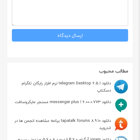
مطالب محبوب
دانلود telegram Desktop 6.5.1 نرم افزار رایگان تلگرام
دسکتاپ
دانلود messenger plus ! 6.00.0.773 مسنجر مایکروسافت
دانلود tapatalk forums 8.9.10 برنامه مشاهده انجمن ها در
اندروید
دانلود igram آیگرام 4.6.0 اندروید + 5.6.0 ویندوز ، سریع