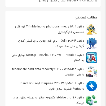
دانلود anydesk 9.6.11 کنترل ویندوز از راه دور
مطالب تصادفی
دانلود Trimble Inpho photogrammetry 14.1.1 نرم افزار
تخصصی فتوگرامتری
دانلود Odin 3.14.4 – نرم افزار اودین برای فلش کردن
گوشی های سامسونگ
دانلود NextUp TextAloud 4.0.75 + Portable تبدیل متن
به گفتار
دانلود tenorshare card data recovery 4.6.0.0 Win/Mac
بازیابی اطلاعات
دانلود bandizip Pro/Enterprise 7.36 Win/Mac +
Portable فشرده سازی فایل
دانلود jetdrive pro 9.6 یکپارچه سازی و بهینه سازی هارد
دیسک