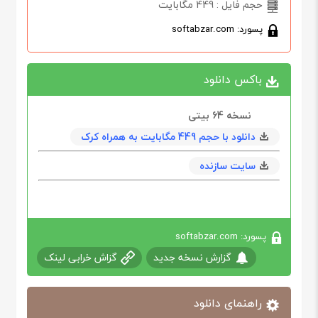
حجم فایل : 449 مگابایت
پسورد: softabzar.com
باکس دانلود
نسخه 64‌ بیتی
دانلود با حجم 449 مگابایت به همراه کرک
سایت سازنده
پسورد: softabzar.com
گزارش نسخه جدید
گزاش خرابی لینک
راهنمای دانلود