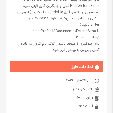
Files\ExtendSim10
کپی و جایگزین فایل قبلی کنید.
به مسیر زیر رفته و فایل
trial.lic
را حذف کنید. ( آدرس زیر
را
کپی
و در
آدرس بار
پوشه دلخواه
Paste
کنید و
Enter
بزنید )
%UserProfile%\Documents\ExtendSim10
نرم افزار را اجرا کنید.
برای جلوگیری از غیرفعال شدن
کرک
، نرم افزار را در
فایروال
آنتی ویروس یا ویندوز
قرار بدید
اطلاعات فایل
سال انتشار : 2024
پلتفرم: ویندوز
ورژن : 10.1.1
فرمت : rar