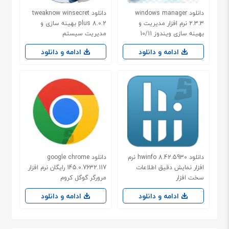
دانلود windows manager
دانلود tweaknow winsecret
2.3.3 نرم افزار مدیریت و
plus 8.0.2 بهینه سازی و
بهینه سازی ویندوز 10/11
مدیریت سیستم
ادامه و دانلود
ادامه و دانلود
دانلود hwinfo 8.42.5930 نرم
دانلود google chrome
افزار نمایش دقیق اطلاعات
145.0.7632.117 رایگان نرم افزار
سخت افزار
مرورگر گوگل کروم
ادامه و دانلود
ادامه و دانلود