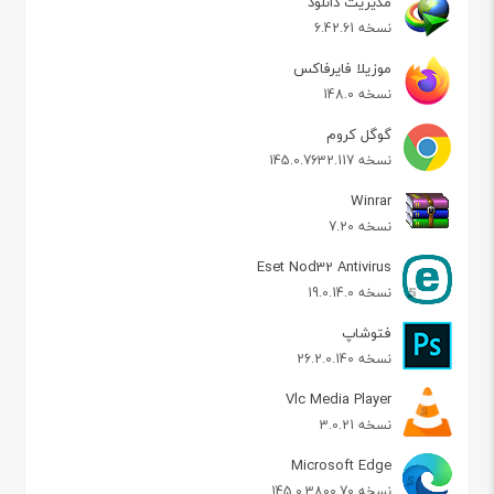
مدیریت دانلود
نسخه 6.42.61
موزیلا فایرفاکس
نسخه 148.0
گوگل کروم
نسخه 145.0.7632.117
Winrar
نسخه 7.20
Eset Nod32 Antivirus
نسخه 19.0.14.0
فتوشاپ
نسخه 26.2.0.140
Vlc Media Player
نسخه 3.0.21
Microsoft Edge
نسخه 145.0.3800.70