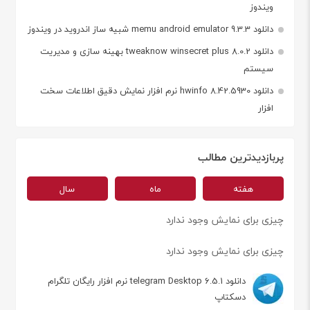
ویندوز
دانلود memu android emulator 9.3.3 شبیه ساز اندروید در ویندوز
دانلود tweaknow winsecret plus 8.0.2 بهینه سازی و مدیریت
سیستم
دانلود hwinfo 8.42.5930 نرم افزار نمایش دقیق اطلاعات سخت
افزار
پربازدیدترین مطالب
هفته
ماه
سال
چیزی برای نمایش وجود ندارد
چیزی برای نمایش وجود ندارد
دانلود telegram Desktop 6.5.1 نرم افزار رایگان تلگرام
دسکتاپ