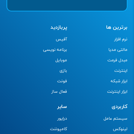
برترین ها
پربازدید
نرم افزار
آفیس
مالتی مدیا
برنامه نویسی
مبدل فرمت
موبایل
اینترنت
بازی
ابزار شبکه
فونت
ابزار اینترنت
فعال ساز
کاربردی
سایر
سیستم عامل
درایور
لینوکس
کامپوننت