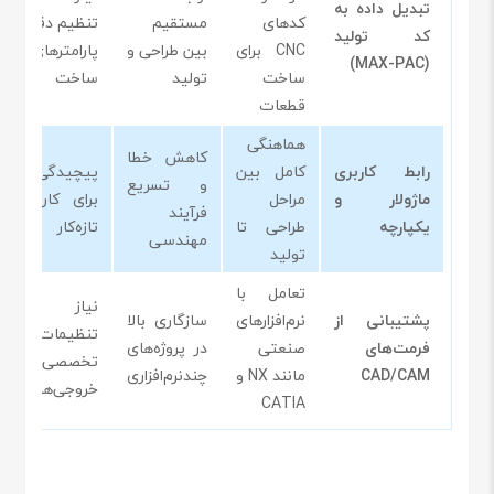
تبدیل داده به
کدهای
مستقیم
تنظیم دقیق
کد تولید
CNC برای
بین طراحی و
پارامترهای
(MAX-PAC)
ساخت
تولید
ساخت
قطعات
هماهنگی
کاهش خطا
رابط کاربری
کامل بین
پیچیدگی
و تسریع
ماژولار و
مراحل
برای کاربران
فرآیند
یکپارچه
طراحی تا
تازه‌کار
مهندسی
تولید
تعامل با
نیاز به
پشتیبانی از
نرم‌افزارهای
سازگاری بالا
تنظیمات
فرمت‌های
صنعتی
در پروژه‌های
تخصصی در
CAD/CAM
مانند NX و
چندنرم‌افزاری
خروجی‌ها
CATIA