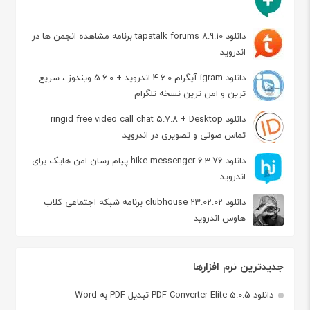
دانلود tapatalk forums 8.9.10 برنامه مشاهده انجمن ها در
اندروید
دانلود igram آیگرام 4.6.0 اندروید + 5.6.0 ویندوز ، سریع
ترین و امن ترین نسخه تلگرام
دانلود ringid free video call chat 5.7.8 + Desktop
تماس صوتی و تصویری در اندروید
دانلود hike messenger 6.3.76 پیام‌ رسان‌ امن هایک برای
اندروید
دانلود clubhouse 23.02.02 برنامه شبکه اجتماعی کلاب
هاوس اندروید
جدیدترین نرم افزارها
دانلود PDF Converter Elite 5.0.5 تبدیل PDF به Word