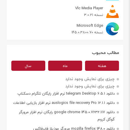
Vlc Media Player
نسخه 3.0.21
Microsoft Edge
نسخه 145.0.3800.70
مطالب محبوب
هفته
ماه
سال
چیزی برای نمایش وجود ندارد
چیزی برای نمایش وجود ندارد
دانلود telegram Desktop 6.5.1 نرم افزار رایگان تلگرام دسکتاپ
دانلود auslogics file recovery Pro 12.1.1 نرم افزار بازیابی اطلاعات
دانلود google chrome 145.0.7632.117 رایگان نرم افزار مرورگر
گوگل کروم
دانلود mozilla firefox 148.0 مرورگر موزیلا فایرفاکس