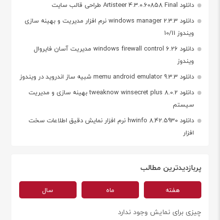
دانلود Artisteer 4.3.0.60858 Final طراحی قالب سایت
دانلود windows manager 2.3.3 نرم افزار مدیریت و بهینه سازی
ویندوز 10/11
دانلود windows firewall control 6.26 مدیریت آسان فایروال
ویندوز
دانلود memu android emulator 9.3.3 شبیه ساز اندروید در ویندوز
دانلود tweaknow winsecret plus 8.0.2 بهینه سازی و مدیریت
سیستم
دانلود hwinfo 8.42.5930 نرم افزار نمایش دقیق اطلاعات سخت
افزار
پربازدیدترین مطالب
هفته
ماه
سال
چیزی برای نمایش وجود ندارد