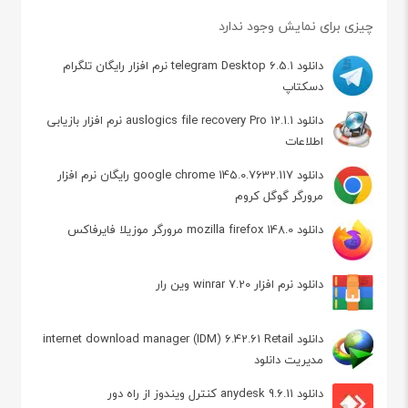
چیزی برای نمایش وجود ندارد
دانلود telegram Desktop 6.5.1 نرم افزار رایگان تلگرام
دسکتاپ
دانلود auslogics file recovery Pro 12.1.1 نرم افزار بازیابی
اطلاعات
دانلود google chrome 145.0.7632.117 رایگان نرم افزار
مرورگر گوگل کروم
دانلود mozilla firefox 148.0 مرورگر موزیلا فایرفاکس
دانلود نرم افزار winrar 7.20 وین رار
دانلود internet download manager (IDM) 6.42.61 Retail
مدیریت دانلود
دانلود anydesk 9.6.11 کنترل ویندوز از راه دور