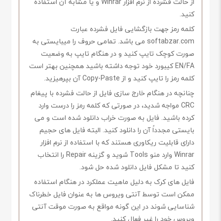
از حالت فشرده از نرم افزار Winrar و یا مشابه آن استفاده
کنید.
کلمه رمز جهت بازگشایی فایل فشرده عبارت
softabzar.com می باشد. تمامی حروف را میبایستی به
صورت کوچک تایپ کنید و در هنگام تایپ به وضعیت
EN/FA کیبورد خود توجه داشته باشید همچنین بهتر است
کلمه رمز را تایپ کنید و از Copy-Paste آن بپرهیزید.
چنانچه در هنگام خارج سازی فایل از حالت فشرده با پیغام
CRC مواجه شدید، در صورتی که کلمه رمز را درست وارد
کرده باشید. فایل به صورت خراب دانلود شده است و می
بایستی مجدداً آن را دانلود کنید. البته فایل های حجیم
دارای قابلیت ریکاوری هستند که با استفاده از نرم افزار
Winrar وارد منو Tools شوید و گزینه Repair را انتخاب
کنید تا مشکل فایل دانلود شده حل شود.
فایل های کرک به دلیل ماهیت عملکرد در هنگام استفاده
ممکن است توسط آنتی ویروس ها به عنوان فایل خطرناک
شناسایی شوند در این گونه مواقع به صورت موقت آنتی
ویروس خود را غیر فعال کنید.