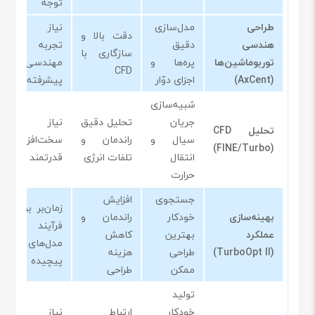
توجه
طراحی
مدل‌سازی
نیاز به
دقت بالا و
هندسی
دقیق
تجربه
سازگاری با
توربوماشین‌ها
پره‌ها و
مهندسی
CFD
(AxCent)
اجزای دوّار
پیشرفته
شبیه‌سازی
جریان
تحلیل دقیق
نیاز به
تحلیل CFD
سیال و
راندمان و
سخت‌افزار
(FINE/Turbo)
انتقال
تلفات انرژی
قدرتمند
حرارت
جستجوی
افزایش
زمان‌بر بودن
بهینه‌سازی
خودکار
راندمان و
فرآیند در
عملکرد
بهترین
کاهش
مدل‌های
(TurboOpt II)
طراحی
هزینه
پیچیده
ممکن
طراحی
تولید
خودکار
ارتباط
نیاز به