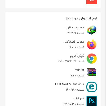
نرم افزارهای مورد نیاز
مدیریت دانلود
نسخه 6.42.61
موزیلا فایرفاکس
نسخه 148.0
گوگل کروم
نسخه 145.0.7632.117
Winrar
نسخه 7.20
Eset Nod32 Antivirus
نسخه 19.0.14.0
فتوشاپ
نسخه 26.2.0.140