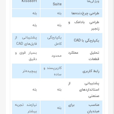
ویژگی‌ها
KISSsoft
Suite
طراحی چرخ‌دنده‌ها
بله
بله
طراحی بادامک و
بله
بله
زنجیر
یکپارچگی
پشتیبانی از
یکپارچگی با CAD
کامل
فایل‌های CAD
تحلیل عملکرد
بسیار قوی و
محدود
قطعات
دقیق
کاربرپسند و
رابط کاربری
پیچیده‌تر
ساده
پشتیبانی از
استانداردهای
بله
بله
صنعتی
مناسب برای
نیازمند تجربه
بله
مبتدیان
بیشتر