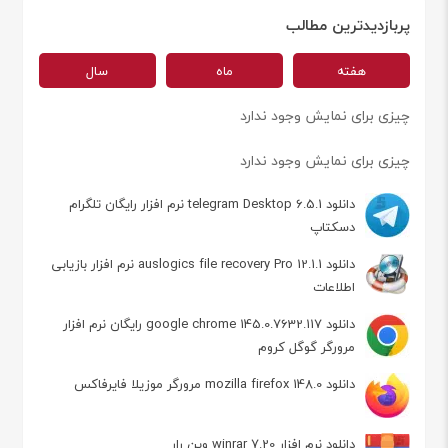
پربازدیدترین مطالب
هفته
ماه
سال
چیزی برای نمایش وجود ندارد
چیزی برای نمایش وجود ندارد
دانلود telegram Desktop 6.5.1 نرم افزار رایگان تلگرام
دسکتاپ
دانلود auslogics file recovery Pro 12.1.1 نرم افزار بازیابی
اطلاعات
دانلود google chrome 145.0.7632.117 رایگان نرم افزار
مرورگر گوگل کروم
دانلود mozilla firefox 148.0 مرورگر موزیلا فایرفاکس
دانلود نرم افزار winrar 7.20 وین رار