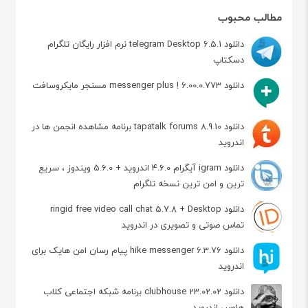
مطالب محبوب
دانلود telegram Desktop 6.5.1 نرم افزار رایگان تلگرام
دسکتاپ
دانلود messenger plus ! 6.00.0.773 مسنجر مایکروسافت
دانلود tapatalk forums 8.9.10 برنامه مشاهده انجمن ها در
اندروید
دانلود igram آیگرام 4.6.0 اندروید + 5.6.0 ویندوز ، سریع
ترین و امن ترین نسخه تلگرام
دانلود ringid free video call chat 5.7.8 + Desktop
تماس صوتی و تصویری در اندروید
دانلود hike messenger 6.3.76 پیام‌ رسان‌ امن هایک برای
اندروید
دانلود clubhouse 23.02.02 برنامه شبکه اجتماعی کلاب
هاوس اندروید