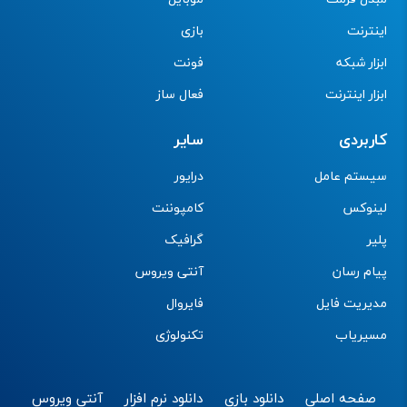
اینترنت
بازی
ابزار شبکه
فونت
ابزار اینترنت
فعال ساز
کاربردی
سایر
سیستم عامل
درایور
لینوکس
کامپوننت
پلیر
گرافیک
پیام رسان
آنتی ویروس
مدیریت فایل
فایروال
مسیریاب
تکنولوژی
صفحه اصلی
دانلود بازی
دانلود نرم افزار
آنتی ویروس