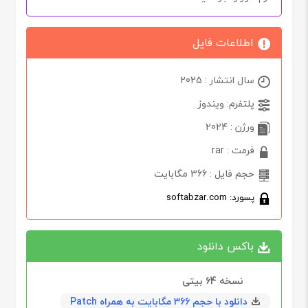
اطلاعات فایل
سال انتشار : 2025
پلتفرم: ویندوز
ورژن : 2024
فرمت : rar
حجم فایل : 366 مگابایت
پسورد: softabzar.com
باکس دانلود
نسخه 64‌ بیتی
دانلود با حجم 366 مگابايت به همراه Patch