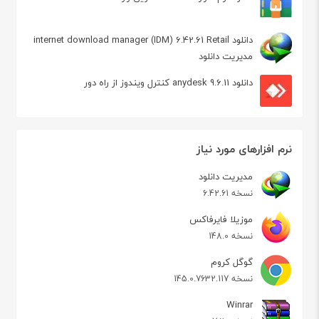
دانلود internet download manager (IDM) 6.42.61 Retail
مدیریت دانلود
دانلود anydesk 9.6.11 کنترل ویندوز از راه دور
نرم افزارهای مورد نیاز
مدیریت دانلود
نسخه 6.42.61
موزیلا فایرفاکس
نسخه 148.0
گوگل کروم
نسخه 145.0.7632.117
Winrar