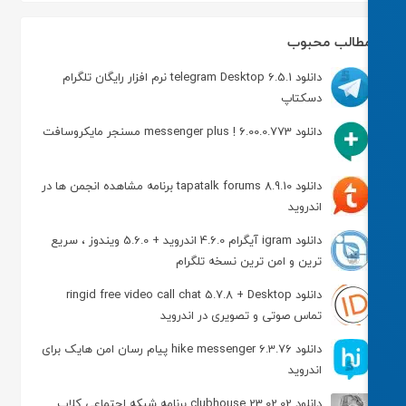
طالب محبوب
دانلود telegram Desktop 6.5.1 نرم افزار رایگان تلگرام
دسکتاپ
دانلود messenger plus ! 6.00.0.773 مسنجر مایکروسافت
دانلود tapatalk forums 8.9.10 برنامه مشاهده انجمن ها در
اندروید
دانلود igram آیگرام 4.6.0 اندروید + 5.6.0 ویندوز ، سریع
ترین و امن ترین نسخه تلگرام
دانلود ringid free video call chat 5.7.8 + Desktop
تماس صوتی و تصویری در اندروید
دانلود hike messenger 6.3.76 پیام‌ رسان‌ امن هایک برای
اندروید
دانلود clubhouse 23.02.02 برنامه شبکه اجتماعی کلاب