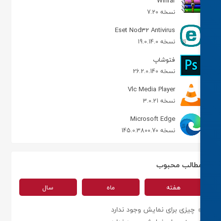
Winrar
نسخه 7.20
Eset Nod32 Antivirus
نسخه 19.0.14.0
فتوشاپ
نسخه 26.2.0.140
Vlc Media Player
نسخه 3.0.21
Microsoft Edge
نسخه 145.0.3800.70
طالب محبوب
هفته
ماه
سال
چیزی برای نمایش وجود ندارد