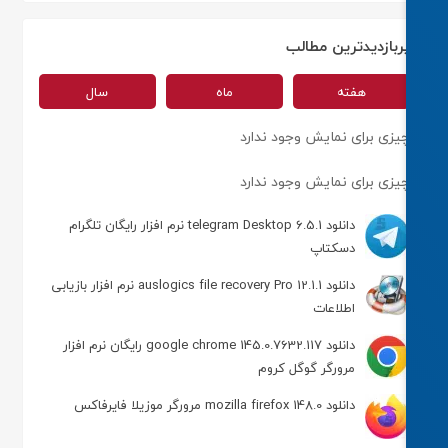
ربازدیدترین مطالب
هفته
ماه
سال
یزی برای نمایش وجود ندارد
یزی برای نمایش وجود ندارد
دانلود telegram Desktop 6.5.1 نرم افزار رایگان تلگرام
دسکتاپ
دانلود auslogics file recovery Pro 12.1.1 نرم افزار بازیابی
اطلاعات
دانلود google chrome 145.0.7632.117 رایگان نرم افزار
مرورگر گوگل کروم
دانلود mozilla firefox 148.0 مرورگر موزیلا فایرفاکس