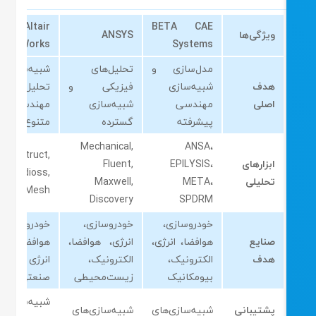
Altair
BETA CAE
ویژگی‌ها
ANSYS
HyperWorks
Systems
مدل‌سازی و
تحلیل‌های
شبیه‌سازی و
هدف
شبیه‌سازی
فیزیکی و
تحلیل
اصلی
مهندسی
شبیه‌سازی
مهندسی
پیشرفته
گسترده
متنوع
Mechanical,
ANSA،
OptiStruct,
ابزارهای
EPILYSIS،
Fluent,
Radioss,
تحلیلی
META،
Maxwell,
HyperMesh
Discovery
SPDRM
خودروسازی،
خودروسازی،
خودروسازی،
صنایع
هوافضا، انرژی،
انرژی، هوافضا،
هوافضا، صنایع
هدف
الکترونیک،
الکترونیک،
انرژی و تولید
بیومکانیک
زیست‌محیطی
صنعتی
شبیه‌سازی‌های
پشتیبانی
شبیه‌سازی‌های
شبیه‌سازی‌های