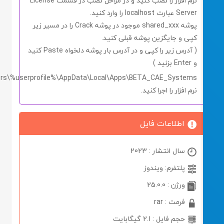
نرم افزار را نصب کنید و در مراحل نصب در قسمت
License
Server
عبارت
localhost
را وارد کنید.
پوشه
shared_xxx
موجود در پوشه
Crack
را در مسیر زیر
کپی و جایگزین پوشه قبلی کنید.
( آدرس زیر را
کپی
و در
آدرس بار
پوشه دلخواه
Paste
کنید
و
Enter
بزنید )
C:\Users\%userprofile%\AppData\Local\Apps\BETA_CAE_Systems
نرم افزار را اجرا کنید.
اطلاعات فایل
سال انتشار : 2023
پلتفرم: ویندوز
ورژن : 25.0.0
فرمت : rar
حجم فایل : 2.1 گیگابایت