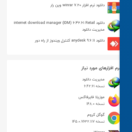
دانلود نرم افزار winrar 7.20 وین رار
دانلود internet download manager (IDM) 6.42.61 Retail
مدیریت دانلود
دانلود anydesk 9.6.11 کنترل ویندوز از راه دور
رم افزارهای مورد نیاز
مدیریت دانلود
نسخه 6.42.61
موزیلا فایرفاکس
نسخه 148.0
گوگل کروم
نسخه 145.0.7632.117