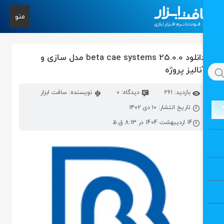
منو
دانلود beta cae systems 25.0.0 مدل سازی و
نالیز پروژه
بازدید: 261
دیدگاه: 0
نویسنده: سافت ابزار
تاریخ انتشار: ۱۰ دی ۱۴۰۲
14 اردیبهشت 1404 در 8:13 ق.ظ