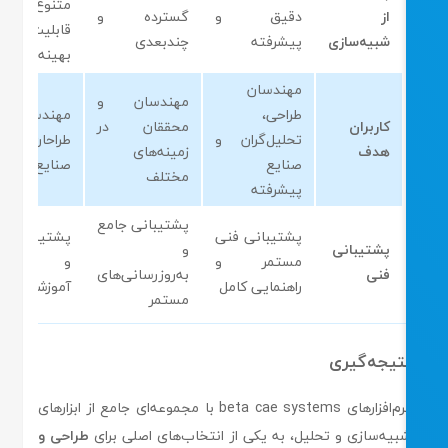
متنوع با
از
دقیق و
گسترده و
قابلیت‌های
شبیه‌سازی
پیشرفته
چندبعدی
بهینه‌سازی
مهندسان
مهندسان و
طراحی،
مهندسان و
کاربران
محققان در
تحلیل‌گران و
طراحان در
هدف
زمینه‌های
صنایع
صنایع مختلف
مختلف
پیشرفته
پشتیبانی جامع
پشتیبانی فنی
پشتیبانی قوی
پشتیبانی
و
مستمر و
و دوره‌های
فنی
به‌روزرسانی‌های
راهنمایی کامل
آموزشی
مستمر
تیجه‌گیری
نرم‌افزارهای beta cae systems با مجموعه‌ای جامع از ابزارهای
بیه‌سازی و تحلیل، به یکی از انتخاب‌های اصلی برای
طراحی و