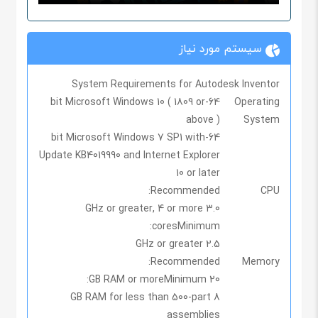
سیستم مورد نیاز
System Requirements for Autodesk Inventor
64-bit Microsoft Windows 10 ( 1809 or
Operating
above )
System
64-bit Microsoft Windows 7 SP1 with
Update KB4019990 and Internet Explorer
10 or later
Recommended:
CPU
3.0 GHz or greater, 4 or more
cores
Minimum:
2.5 GHz or greater
Recommended:
Memory
Minimum:
20 GB RAM or more
8 GB RAM for less than 500-part
assemblies