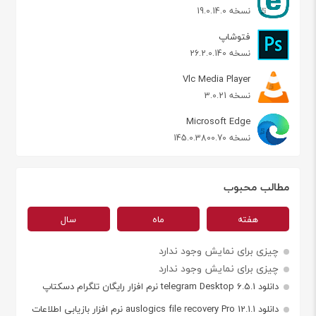
نسخه 19.0.14.0
فتوشاپ
نسخه 26.2.0.140
Vlc Media Player
نسخه 3.0.21
Microsoft Edge
نسخه 145.0.3800.70
مطالب محبوب
هفته
ماه
سال
چیزی برای نمایش وجود ندارد
چیزی برای نمایش وجود ندارد
دانلود telegram Desktop 6.5.1 نرم افزار رایگان تلگرام دسکتاپ
دانلود auslogics file recovery Pro 12.1.1 نرم افزار بازیابی اطلاعات