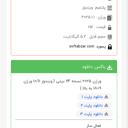
پلتفرم: ویندوز
ورژن : 2025.1.1
فرمت : rar
حجم فایل : 5.2 گیگابایت
پسورد: softabzar.com
باکس دانلود
ورژن 2025 نسخه 64 ‌بیتی ( و‌یندوز 10/11 ورژن
1809 به بالا )
دانلود پارت 1
دانلود پارت 2
دانلود پارت 3
فعال ساز