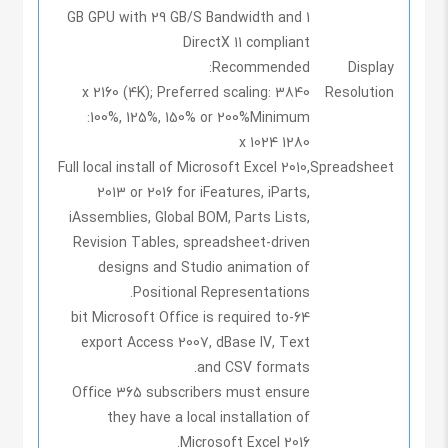
1 GB GPU with 29 GB/S Bandwidth and
DirectX 11 compliant
Recommended:
Display
3840 x 2160 (4K); Preferred scaling:
Resolution
100%, 125%, 150% or 200%
Minimum:
1280 x 1024
Full local install of Microsoft Excel 2010,
Spreadsheet
2013 or 2016 for iFeatures, iParts,
iAssemblies, Global BOM, Parts Lists,
Revision Tables, spreadsheet-driven
designs and Studio animation of
Positional Representations.
64-bit Microsoft Office is required to
export Access 2007, dBase IV, Text
and CSV formats.
Office 365 subscribers must ensure
they have a local installation of
Microsoft Excel 2016.