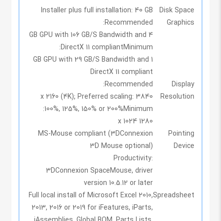
Installer plus full installation: 40 GB
Disk Space
Recommended:
Graphics
4 GB GPU with 106 GB/S Bandwidth and
DirectX 11 compliant
Minimum:
1 GB GPU with 29 GB/S Bandwidth and
DirectX 11 compliant
Recommended:
Display
3840 x 2160 (4K); Preferred scaling:
Resolution
100%, 125%, 150% or 200%
Minimum:
1280 x 1024
MS-Mouse compliant (3DConnexion
Pointing
3D Mouse optional)
Device
Productivity:
3DConnexion SpaceMouse, driver
version 10.5.12 or later
Full local install of Microsoft Excel 2010,
Spreadsheet
2013, 2016 or 2019 for iFeatures, iParts,
iAssemblies, Global BOM, Parts Lists,