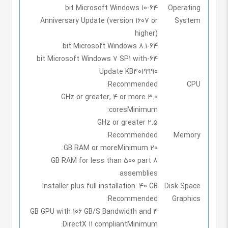
64-bit Microsoft Windows 10
Operating
Anniversary Update (version 1607 or
System
higher)
64-bit Microsoft Windows 8.1
64-bit Microsoft Windows 7 SP1 with
Update KB4019990
Recommended:
CPU
3.0 GHz or greater, 4 or more
cores
Minimum:
2.5 GHz or greater
Recommended:
Memory
Minimum:
20 GB RAM or more
8 GB RAM for less than 500 part
assemblies
Installer plus full installation: 40 GB
Disk Space
Recommended:
Graphics
4 GB GPU with 106 GB/S Bandwidth and
DirectX 11 compliant
Minimum: