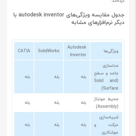
کرده‌اند.
جدول مقایسه ویژگی‌های autodesk inventor با
دیگر نرم‌افزارهای مشابه
Autodesk
ویژگی‌ها
SolidWorks
CATIA
Inventor
مدلسازی
جامد و سطح
بله
بله
بله
(Solid and
Surface)
محیط مونتاژ
بله
بله
بله
(Assembly)
شبیه‌سازی
حرکت و
بله
بله
بله
جوشکاری