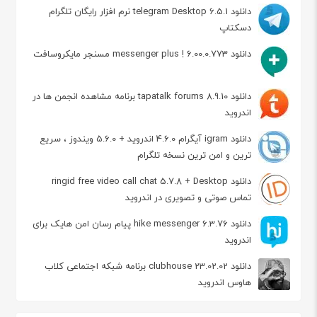
دانلود telegram Desktop 6.5.1 نرم افزار رایگان تلگرام
دسکتاپ
دانلود messenger plus ! 6.00.0.773 مسنجر مایکروسافت
دانلود tapatalk forums 8.9.10 برنامه مشاهده انجمن ها در
اندروید
دانلود igram آیگرام 4.6.0 اندروید + 5.6.0 ویندوز ، سریع
ترین و امن ترین نسخه تلگرام
دانلود ringid free video call chat 5.7.8 + Desktop
تماس صوتی و تصویری در اندروید
دانلود hike messenger 6.3.76 پیام‌ رسان‌ امن هایک برای
اندروید
دانلود clubhouse 23.02.02 برنامه شبکه اجتماعی کلاب
هاوس اندروید