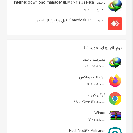
دانلود internet download manager (IDM) 6.42.61 Retail
مدیریت دانلود
دانلود anydesk 9.6.11 کنترل ویندوز از راه دور
نرم افزارهای مورد نیاز
مدیریت دانلود
نسخه 6.42.61
موزیلا فایرفاکس
نسخه 148.0
گوگل کروم
نسخه 145.0.7632.117
Winrar
نسخه 7.20
Eset Nod32 Antivirus