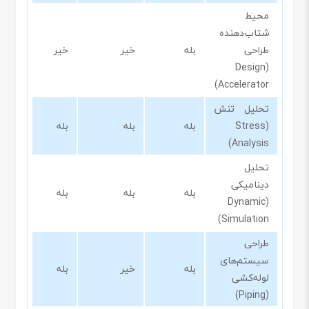
محیط
شتاب‌دهنده
طراحی
بله
خیر
خیر
(Design
Accelerator)
تحلیل تنش
(Stress
بله
بله
بله
Analysis)
تحلیل
دینامیکی
بله
بله
بله
(Dynamic
Simulation)
طراحی
سیستم‌های
بله
خیر
بله
لوله‌کشی
(Piping)