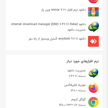
دانلود نرم افزار winrar 7.20 وین رار
دانلود internet download manager (IDM) 6.42.61 Retail
مدیریت دانلود
دانلود anydesk 9.6.11 کنترل ویندوز از راه دور
نرم افزارهای مورد نیاز
مدیریت دانلود
نسخه 6.42.61
موزیلا فایرفاکس
نسخه 148.0
گوگل کروم
نسخه 145.0.7632.117