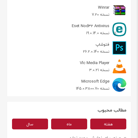
Winrar
نسخه 7.20
Eset Nod32 Antivirus
نسخه 19.0.14.0
فتوشاپ
نسخه 26.2.0.140
Vlc Media Player
نسخه 3.0.21
Microsoft Edge
نسخه 145.0.3800.70
مطالب محبوب
هفته
ماه
سال
چیزی برای نمایش وجود ندارد