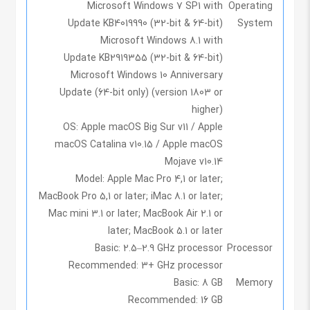
Microsoft Windows 7 SP1 with
Operating
Update KB4019990 (32-bit & 64-bit)
System
Microsoft Windows 8.1 with
Update KB2919355 (32-bit & 64-bit)
Microsoft Windows 10 Anniversary
Update (64-bit only) (version 1803 or
higher)
OS
: Apple macOS Big Sur v11 / Apple
macOS Catalina v10.15 / Apple macOS
Mojave v10.14
Model
: Apple Mac Pro 4,1 or later;
MacBook Pro 5,1 or later; iMac 8.1 or later;
Mac mini 3.1 or later; MacBook Air 2.1 or
later; MacBook 5.1 or later
Basic:
2.5–2.9 GHz processor
Processor
Recommended:
3+ GHz processor
Basic:
8 GB
Memory
Recommended:
16 GB