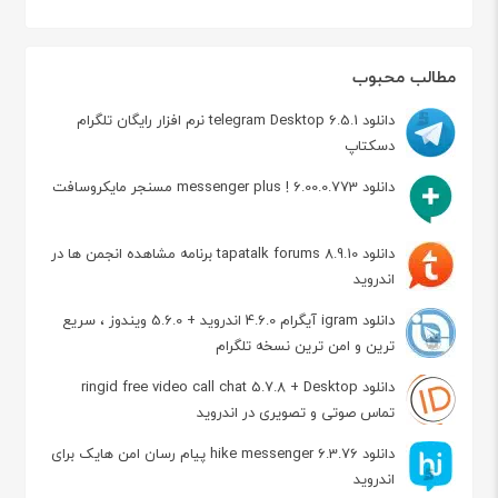
مطالب محبوب
دانلود telegram Desktop 6.5.1 نرم افزار رایگان تلگرام
دسکتاپ
دانلود messenger plus ! 6.00.0.773 مسنجر مایکروسافت
دانلود tapatalk forums 8.9.10 برنامه مشاهده انجمن ها در
اندروید
دانلود igram آیگرام 4.6.0 اندروید + 5.6.0 ویندوز ، سریع
ترین و امن ترین نسخه تلگرام
دانلود ringid free video call chat 5.7.8 + Desktop
تماس صوتی و تصویری در اندروید
دانلود hike messenger 6.3.76 پیام‌ رسان‌ امن هایک برای
اندروید