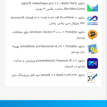
دانلود agisoft metashape pro 2.2.0 Build 19135
Win/Mac/Linux ساخت عکس 3 بعدی
دانلود microsoft visual-c++ 2015-2022 v14.42.34433 +
AIO ویژوال سی پلاس پلاس
دانلود windows doctor 3.0.0.0 + Portable رفع مشکلات
ویندوز
دانلود winutilities professional 15.89 + Portable بهینه
ساز ویندوز
دانلود powerdirector Premium 14.6.2 ویرایش و ساخت
ویدیو در اندروید
دانلود winedt 11.2 Build 20240613 نرم افزار ویرایشگر متن