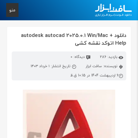
منو
دانلود autodesk autocad 2025.0.1 Win/Mac +
Help اتوکد نقشه کشی
بازدید: 286
دیدگاه: 0
نویسنده: سافت ابزار
تاریخ انتشار: ۱ خرداد ۱۴۰۳
6 اردیبهشت 1404 در 10:15 ق.ظ