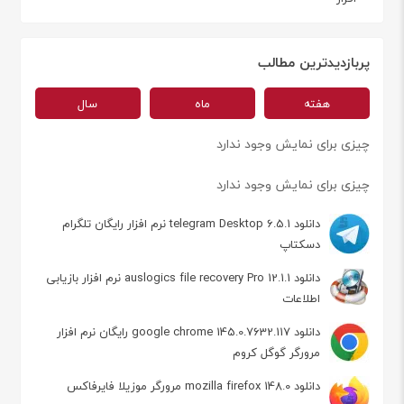
پربازدیدترین مطالب
هفته
ماه
سال
چیزی برای نمایش وجود ندارد
چیزی برای نمایش وجود ندارد
دانلود telegram Desktop 6.5.1 نرم افزار رایگان تلگرام
دسکتاپ
دانلود auslogics file recovery Pro 12.1.1 نرم افزار بازیابی
اطلاعات
دانلود google chrome 145.0.7632.117 رایگان نرم افزار
مرورگر گوگل کروم
دانلود mozilla firefox 148.0 مرورگر موزیلا فایرفاکس