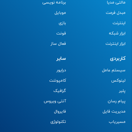
مالتی مدیا
برنامه نویسی
مبدل فرمت
موبایل
اینترنت
بازی
ابزار شبکه
فونت
ابزار اینترنت
فعال ساز
کاربردی
سایر
سیستم عامل
درایور
لینوکس
کامپوننت
پلیر
گرافیک
پیام رسان
آنتی ویروس
مدیریت فایل
فایروال
مسیریاب
تکنولوژی