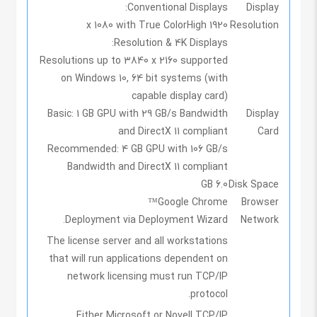
Conventional Displays:
Display
High
1920 x 1080 with True Color
Resolution
Resolution & 4K Displays:
Resolutions up to 3840 x 2160 supported
on Windows 10, 64 bit systems (with
capable display card)
Basic:
1 GB GPU with 29 GB/s Bandwidth
Display
and DirectX 11 compliant
Card
Recommended:
4 GB GPU with 106 GB/s
Bandwidth and DirectX 11 compliant
6.0 GB
Disk Space
Google Chrome™
Browser
Deployment via Deployment Wizard.
Network
The license server and all workstations
that will run applications dependent on
network licensing must run TCP/IP
protocol.
Either Microsoft or Novell TCP/IP