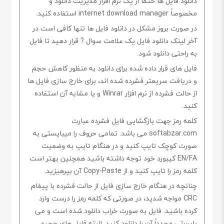
دانلود فایل ها حتماً از یک نرم افزار مدیریت دانلود و
مخصوصاً internet download manager استفاده کنید.
در صورت بروز مشکل در دانلود فایل ها تنها کافی است در
آخر لینک دانلود فایل یک علامت سوال ? قرار دهید تا فایل
به راحتی دانلود شود.
فایل های قرار داده شده برای دانلود به منظور کاهش حجم
و دریافت سریعتر فشرده شده اند، برای خارج سازی فایل ها
از حالت فشرده از نرم افزار Winrar و یا مشابه آن استفاده
کنید.
کلمه رمز جهت بازگشایی فایل فشرده عبارت
softabzar.com می باشد. تمامی حروف را میبایستی به
صورت کوچک تایپ کنید و در هنگام تایپ به وضعیت
EN/FA کیبورد خود توجه داشته باشید همچنین بهتر است
کلمه رمز را تایپ کنید و از Copy-Paste آن بپرهیزید.
چنانچه در هنگام خارج سازی فایل از حالت فشرده با پیغام
CRC مواجه شدید، در صورتی که کلمه رمز را درست وارد
کرده باشید. فایل به صورت خراب دانلود شده است و می
بایستی مجدداً آن را دانلود کنید. البته فایل های حجیم