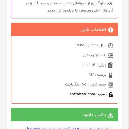
برای جلوگیری از غیرفعال شدن
لایسنس
، نرم افزار را در
فایروال آنتی ویروس یا ویندوز قرار بدید
اطلاعات فایل
سال انتشار : 2025
پلتفرم: ویندوز
ورژن : 10.0.1114
فرمت : rar
حجم فایل : 185 مگابایت
پسورد: softabzar.com
باکس دانلود