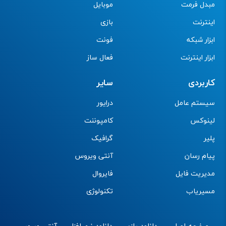
مبدل فرمت
موبایل
اینترنت
بازی
ابزار شبکه
فونت
ابزار اینترنت
فعال ساز
کاربردی
سایر
سیستم عامل
درایور
لینوکس
کامپوننت
پلیر
گرافیک
پیام رسان
آنتی ویروس
مدیریت فایل
فایروال
مسیریاب
تکنولوژی
صفحه اصلی
دانلود بازی
دانلود نرم افزار
آنتی ویروس