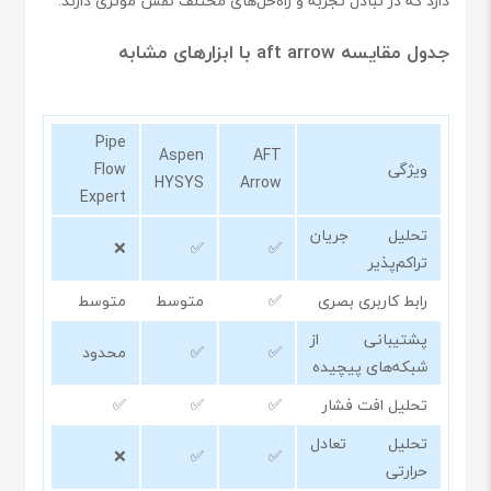
دارد که در تبادل تجربه و راه‌حل‌های مختلف نقش مؤثری دارند.
جدول مقایسه aft arrow با ابزارهای مشابه
Pipe
Aspen
AFT
ویژگی
Flow
HYSYS
Arrow
Expert
تحلیل جریان
❌
✅
✅
تراکم‌پذیر
رابط کاربری بصری
✅
متوسط
متوسط
پشتیبانی از
✅
✅
محدود
شبکه‌های پیچیده
تحلیل افت فشار
✅
✅
✅
تحلیل تعادل
❌
✅
✅
حرارتی