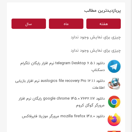
پربازدیدترین مطالب
هفته
ماه
سال
چیزی برای نمایش وجود ندارد
چیزی برای نمایش وجود ندارد
دانلود telegram Desktop 6.5.1 نرم افزار رایگان تلگرام
دسکتاپ
دانلود auslogics file recovery Pro 12.1.1 نرم افزار بازیابی
اطلاعات
دانلود google chrome 145.0.7632.117 رایگان نرم افزار
مرورگر گوگل کروم
دانلود mozilla firefox 148.0 مرورگر موزیلا فایرفاکس