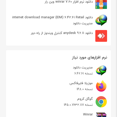
دانلود نرم افزار winrar 7.20 وین رار
دانلود internet download manager (IDM) 6.42.61 Retail
مدیریت دانلود
دانلود anydesk 9.6.11 کنترل ویندوز از راه دور
نرم افزارهای مورد نیاز
مدیریت دانلود
نسخه 6.42.61
موزیلا فایرفاکس
نسخه 148.0
گوگل کروم
نسخه 145.0.7632.117
Winrar