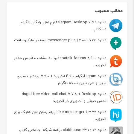
مطالب محبوب
دانلود telegram Desktop 6.5.1 نرم افزار رایگان تلگرام
دسکتاپ
دانلود messenger plus ! 6.00.0.773 مسنجر مایکروسافت
دانلود tapatalk forums 8.9.10 برنامه مشاهده انجمن ها در
اندروید
دانلود igram آیگرام 4.6.0 اندروید + 5.6.0 ویندوز ، سریع
ترین و امن ترین نسخه تلگرام
دانلود ringid free video call chat 5.7.8 + Desktop
تماس صوتی و تصویری در اندروید
دانلود hike messenger 6.3.76 پیام‌ رسان‌ امن هایک برای
اندروید
دانلود clubhouse 23.02.02 برنامه شبکه اجتماعی کلاب