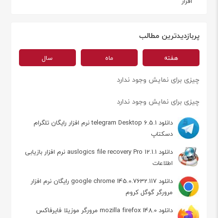
افزار
پربازدیدترین مطالب
هفته
ماه
سال
چیزی برای نمایش وجود ندارد
چیزی برای نمایش وجود ندارد
دانلود telegram Desktop 6.5.1 نرم افزار رایگان تلگرام
دسکتاپ
دانلود auslogics file recovery Pro 12.1.1 نرم افزار بازیابی
اطلاعات
دانلود google chrome 145.0.7632.117 رایگان نرم افزار
مرورگر گوگل کروم
دانلود mozilla firefox 148.0 مرورگر موزیلا فایرفاکس