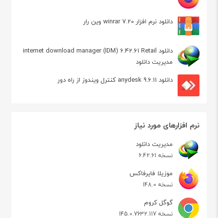
دانلود نرم افزار winrar 7.20 وین رار
دانلود internet download manager (IDM) 6.42.61 Retail
مدیریت دانلود
دانلود anydesk 9.6.11 کنترل ویندوز از راه دور
نرم افزارهای مورد نیاز
مدیریت دانلود
نسخه 6.42.61
موزیلا فایرفاکس
نسخه 148.0
گوگل کروم
نسخه 145.0.7632.117