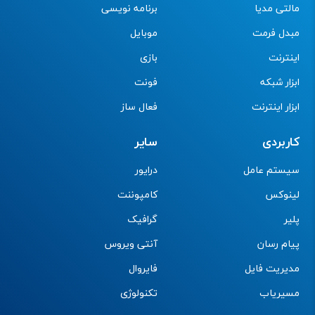
مالتی مدیا
برنامه نویسی
مبدل فرمت
موبایل
اینترنت
بازی
ابزار شبکه
فونت
ابزار اینترنت
فعال ساز
کاربردی
سایر
سیستم عامل
درایور
لینوکس
کامپوننت
پلیر
گرافیک
پیام رسان
آنتی ویروس
مدیریت فایل
فایروال
مسیریاب
تکنولوژی