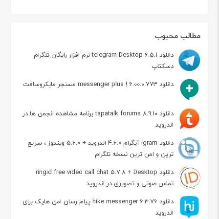
مطالب محبوب
دانلود telegram Desktop 6.5.1 نرم افزار رایگان تلگرام
دسکتاپ
دانلود messenger plus ! 6.00.0.773 مسنجر مایکروسافت
دانلود tapatalk forums 8.9.10 برنامه مشاهده انجمن ها در
اندروید
دانلود igram آیگرام 4.6.0 اندروید + 5.6.0 ویندوز ، سریع
ترین و امن ترین نسخه تلگرام
دانلود ringid free video call chat 5.7.8 + Desktop
تماس صوتی و تصویری در اندروید
دانلود hike messenger 6.3.76 پیام‌ رسان‌ امن هایک برای
اندروید