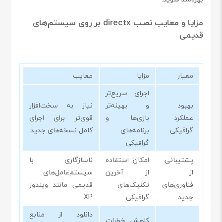
مزایا و معایب نصب directx بر روی سیستم‌های
قدیمی
معیار
مزایا
معایب
اجرای سریع‌تر
بهبود
و بهینه‌تر
نیاز به سخت‌افزار
عملکرد
بازی‌ها و
قوی‌تر برای اجرای
گرافیکی
برنامه‌های
کامل نسخه‌های جدید
گرافیکی
پشتیبانی
امکان استفاده
ناسازگاری با
از
از آخرین
سیستم‌عامل‌های
فناوری‌های
تکنیک‌های
قدیمی مانند ویندوز
جدید
گرافیکی
XP
دانلود از منابع
کاهش خطرات