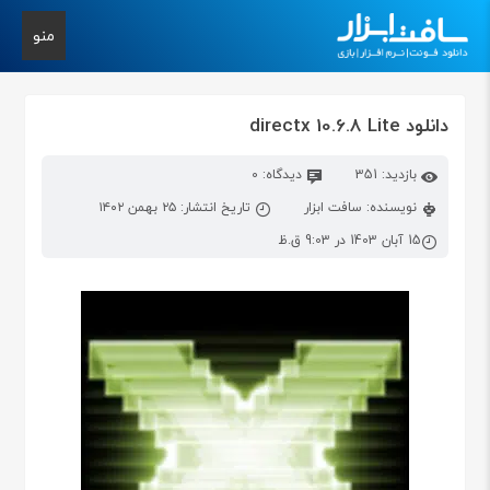
منو
دانلود directx 10.6.8 Lite
بازدید: 351
دیدگاه: 0
نویسنده: سافت ابزار
تاریخ انتشار: ۲۵ بهمن ۱۴۰۲
15 آبان 1403 در 9:03 ق.ظ