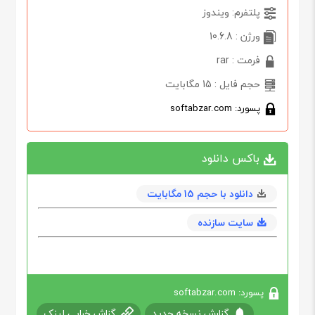
پلتفرم: ویندوز
ورژن : 10.6.8
فرمت : rar
حجم فایل : 15 مگابایت
پسورد: softabzar.com
باکس دانلود
دانلود با حجم 15 مگابايت
سایت سازنده
پسورد: softabzar.com
گزارش نسخه جدید
گزاش خرابی لینک