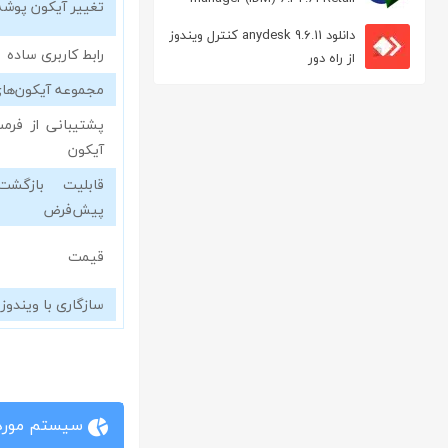
تغییر آیکون پوشه‌
مدیریت دانلود
دانلود anydesk 9.6.11 کنترل ویندوز
رابط کاربری ساده
از راه دور
مجموعه آیکون‌های
پشتیبانی از فرم
آیکون
قابلیت بازگش
پیش‌فرض
قیمت
سازگاری با ویندوز 10 و 11
سیستم مورد 