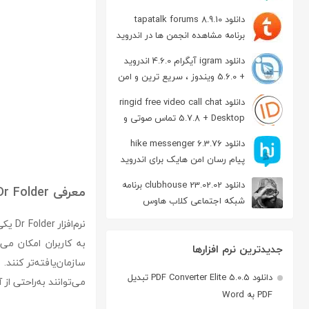
دانلود tapatalk forums 8.9.10
برنامه مشاهده انجمن ها در اندروید
دانلود igram آیگرام 4.6.0 اندروید
+ 5.6.0 ویندوز ، سریع ترین و امن
ترین نسخه تلگرام
دانلود ringid free video call chat
5.7.8 + Desktop تماس صوتی و
تصویری در اندروید
دانلود hike messenger 6.3.76
پیام‌ رسان‌ امن هایک برای اندروید
دانلود clubhouse 23.02.02 برنامه
معرفی Dr Folder
شبکه اجتماعی کلاب هاوس
اندروید
نرم‌ا
به کاربران امکان می‌
جدیدترین نرم افزارها
دانلود PDF Converter Elite 5.0.5 تبدیل
می‌توانند به‌راحتی از آ
PDF به Word