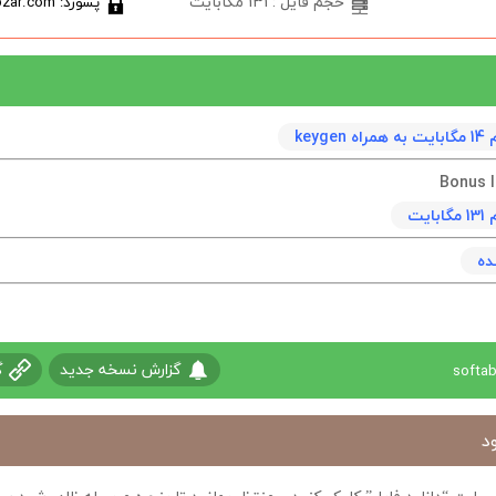
حجم فایل : 131 مگابایت
پسورد: softabzar.com
keyg
Bonus 
يت
ده
گزارش نسخه جدید
گ
د