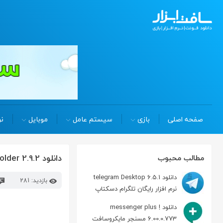
صفحه اصلی
بازی
سیستم عامل
موبایل
نر
دانلود Dr Folder 2.9.2 تغییر رنگ و آیکون پوشه ها در ویندوز
مطالب محبوب
دانلود telegram Desktop 6.5.1
بازدید: 281
نرم افزار رایگان تلگرام دسکتاپ
دانلود messenger plus !
6.00.0.773 مسنجر مایکروسافت