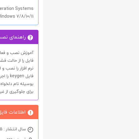
eration Systems
indows 7/8/10/11
راهنمای نص
آموزش نصب و فعال 
فایل را از حالت فشر
نرم افزار را نصب و ا
فایل
keygen
را اج
بوسیله نام دلخوا
برای جلوگیری از غ
اطلاعات فایل
سال انتشار : 2025