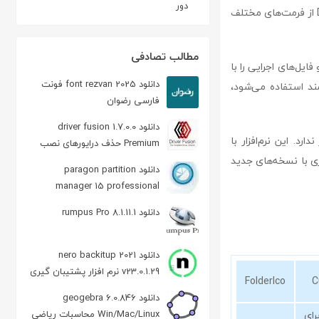
دور
کاربر قصد دارد تنظیمات را به حالت اولیه بازگرداند، بسیار مفید خواهد بود. علاوه بر این، Dr. Folder از فرمت‌های مختلف
مطالب تصادفی
د مهم و فایل‌های اجرایی را با
دانلود font rezvan 2025 فونت
ند استفاده می‌شود،
فارسی رضوان
دانلود driver fusion 1.7.0.0
ندارد. این نرم‌افزار با
Premium حذف درایورهای نصب
شده
ری با نسخه‌های جدید
دانلود paragon partition
manager 15 professional
10.1.25.779 Retail مدیریت پارتیشن
دانلود rumpus Pro 8.1.11.1
دانلود nero backitup 2021
v23.0.1.29 نرم افزار پشتیبان گیری
FolderIco
C
Nero
دانلود geogebra 6.0.846
Win/Mac/Linux محاسبات ریاضی
ای