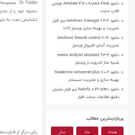
Dr Folder مج
دانلود Artisteer 4.3.0.60858 Final طراحی
دلخواه خود را از منا
قالب سایت
تشخیص دهد؛ به عنوا
دانلود windows manager 2.3.3 نرم افزار
مدیریت و بهینه سازی ویندوز 10/11
دانلود windows firewall control 6.26
مدیریت آسان فایروال ویندوز
دانلود memu android emulator 9.3.3
شبیه ساز اندروید در ویندوز
دانلود tweaknow winsecret plus 8.0.2
بهینه سازی و مدیریت سیستم
دانلود hwinfo 8.42.5930 نرم افزار نمایش
دقیق اطلاعات سخت افزار
پربازدیدترین مطالب
یکی دیگر از قابلیت‌ه
هفته
ماه
سال