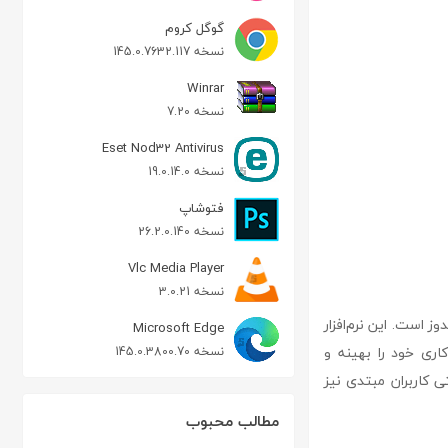
گوگل کروم
نسخه 145.0.7632.117
Winrar
نسخه 7.20
Eset Nod32 Antivirus
نسخه 19.0.14.0
فتوشاپ
نسخه 26.2.0.140
Vlc Media Player
نسخه 3.0.21
یندوز است. این نرم‌افزار
Microsoft Edge
کاری خود را بهینه و
نسخه 145.0.3800.70
روان آن است که حتی کاربران مبتدی نیز
مطالب محبوب