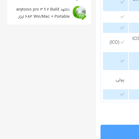
✅
و رسم نمودار
دانلود anytoiso pro 3.9.7 Build
683 Win/Mac + Portable ابزار
✅
رایت
✅
✅ (I
✅ (ICO)
✅
پولی
✅