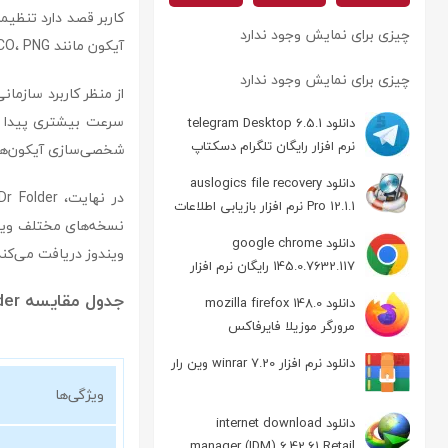
چیزی برای نمایش وجود ندارد
آیکون مانند ICO، PNG و BMP پشتیبانی می‌کند که آزادی عمل بیشتری به کاربران می‌دهد.
چیزی برای نمایش وجود ندارد
سرعت بیشتری پیدا کر
دانلود telegram Desktop 6.5.1
نرم افزار رایگان تلگرام دسکتاپ
شخصی‌سازی آیکون‌ها 
دانلود auslogics file recovery
Pro 12.1.1 نرم افزار بازیابی اطلاعات
نسخه‌های مختلف ویندو
دانلود google chrome
ویندوز دریافت می‌کند
145.0.7632.117 رایگان نرم افزار
مرورگر گوگل کروم
جدول مقایسه Dr Folder با نرم‌افزارهای مشابه:
دانلود mozilla firefox 148.0
مرورگر موزیلا فایرفاکس
دانلود نرم افزار winrar 7.20 وین رار
ویژگی‌ها
دانلود internet download
manager (IDM) 6.42.61 Retail