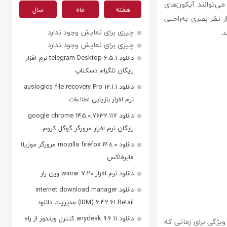
ن می‌توانند آیکون‌های
هفته
ماه
سال
ز نظر بصری به‌راحتی
چیزی برای نمایش وجود ندارد
.
چیزی برای نمایش وجود ندارد
دانلود telegram Desktop 6.5.1 نرم افزار
رایگان تلگرام دسکتاپ
دانلود auslogics file recovery Pro 12.1.1
نرم افزار بازیابی اطلاعات
دانلود google chrome 145.0.7632.117
رایگان نرم افزار مرورگر گوگل کروم
دانلود mozilla firefox 148.0 مرورگر موزیلا
فایرفاکس
دانلود نرم افزار winrar 7.20 وین رار
دانلود internet download manager
(IDM) 6.42.61 Retail مدیریت دانلود
دانلود anydesk 9.6.11 کنترل ویندوز از راه
ویژگی برای زمانی که