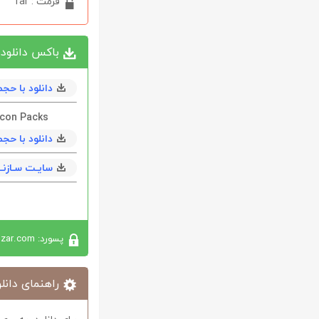
فرمت : rar
باکس دانلود
دانلود با حجم 14 مگابايت به همراه en
Icon Packs
دانلود با حجم 131 مگابا
سایـت سـازنــ
پسورد: softabzar.com
راهنمای دانلو