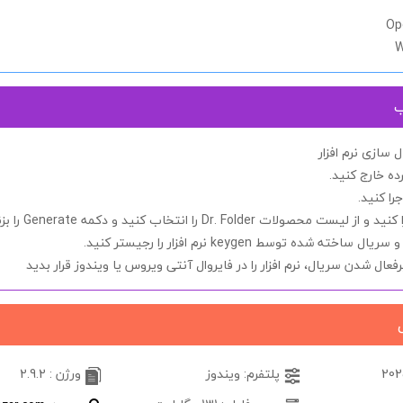
Op
W
ب
سازی نرم افزار
ده خارج کنید.
جرا کنید.
را کنید و از لیست محصولات
Dr. Folder
را انتخاب کنید و دکمه
Generate
را بز
ه و سریال ساخته شده توسط
keygen
نرم افزار را رجیستر کنید.
یرفعال شدن
سریال
، نرم افزار را در
فایروال آنتی ویروس یا ویندوز
قرار بدید
پلتفرم: ویندوز
ورژن : 2.9.2