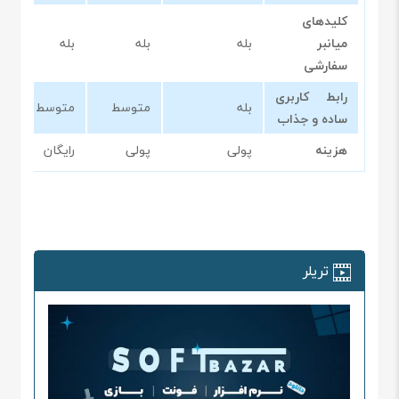
کلیدهای
میانبر
بله
بله
بله
بل
سفارشی
رابط کاربری
بله
متوسط
متوسط
سا
ساده و جذاب
هزینه
پولی
پولی
رایگان
را
تریلر