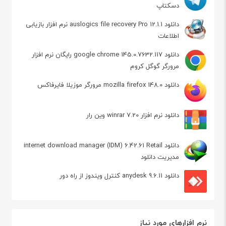
دسکتاپ
دانلود auslogics file recovery Pro 12.1.1 نرم افزار بازیابی
اطلاعات
دانلود google chrome 145.0.7632.117 رایگان نرم افزار
مرورگر گوگل کروم
دانلود mozilla firefox 148.0 مرورگر موزیلا فایرفاکس
دانلود نرم افزار winrar 7.20 وین رار
دانلود internet download manager (IDM) 6.42.61 Retail
مدیریت دانلود
دانلود anydesk 9.6.11 کنترل ویندوز از راه دور
نرم افزارهای مورد نیاز