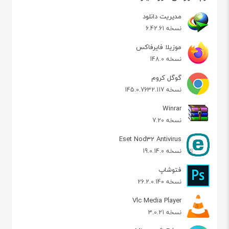
مدیریت دانلود
نسخه 6.42.61
موزیلا فایرفاکس
نسخه 148.0
گوگل کروم
نسخه 145.0.7632.117
Winrar
نسخه 7.20
Eset Nod32 Antivirus
نسخه 19.0.14.0
فتوشاپ
نسخه 26.2.0.140
Vlc Media Player
نسخه 3.0.21