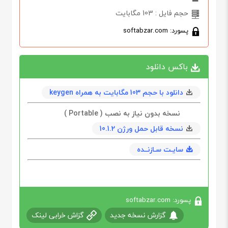
حجم فایل : 103 مگابایت
پسورد: softabzar.com
باکس دانلود
دانلود با حجم 103 مگابايت به همراه keygen
نسخه بدون نیاز به نصب ( Portable )
نسخه قابل حمل ورژن 10.1.2
سایـت سـازنــده
پسورد: softabzar.com
گزارش نسخه جدید
گزاش خرابی لینک