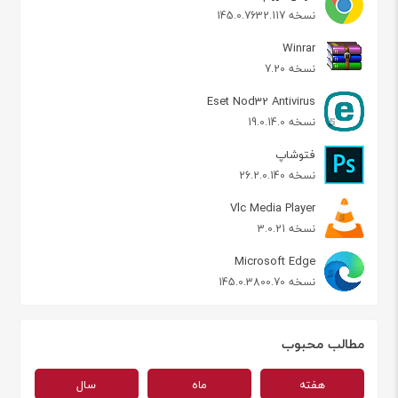
نسخه 145.0.7632.117
Winrar
نسخه 7.20
Eset Nod32 Antivirus
نسخه 19.0.14.0
فتوشاپ
نسخه 26.2.0.140
Vlc Media Player
نسخه 3.0.21
Microsoft Edge
نسخه 145.0.3800.70
مطالب محبوب
هفته
ماه
سال