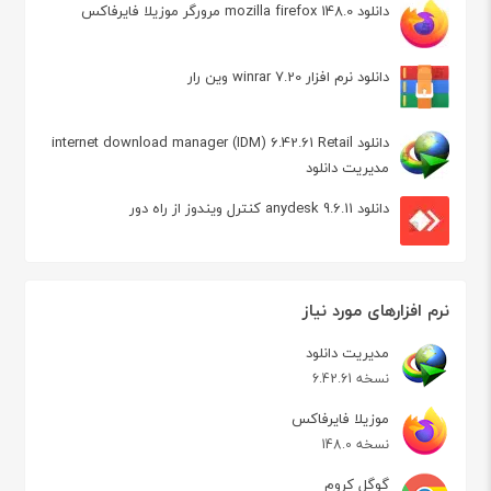
دانلود mozilla firefox 148.0 مرورگر موزیلا فایرفاکس
دانلود نرم افزار winrar 7.20 وین رار
دانلود internet download manager (IDM) 6.42.61 Retail
مدیریت دانلود
دانلود anydesk 9.6.11 کنترل ویندوز از راه دور
نرم افزارهای مورد نیاز
مدیریت دانلود
نسخه 6.42.61
موزیلا فایرفاکس
نسخه 148.0
گوگل کروم