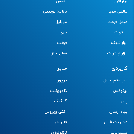
نرم افزار
آفیس
مالتی مدیا
برنامه نویسی
مبدل فرمت
موبایل
اینترنت
بازی
ابزار شبکه
فونت
ابزار اینترنت
فعال ساز
کاربردی
سایر
سیستم عامل
درایور
لینوکس
کامپوننت
پلیر
گرافیک
پیام رسان
آنتی ویروس
مدیریت فایل
فایروال
مسیریاب
تکنولوژی