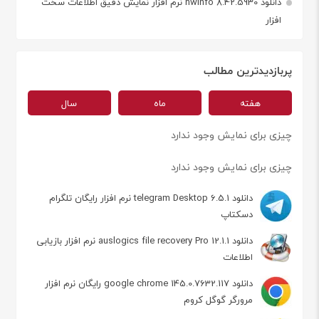
دانلود hwinfo 8.42.5930 نرم افزار نمایش دقیق اطلاعات سخت
افزار
پربازدیدترین مطالب
هفته
ماه
سال
چیزی برای نمایش وجود ندارد
چیزی برای نمایش وجود ندارد
دانلود telegram Desktop 6.5.1 نرم افزار رایگان تلگرام
دسکتاپ
دانلود auslogics file recovery Pro 12.1.1 نرم افزار بازیابی
اطلاعات
دانلود google chrome 145.0.7632.117 رایگان نرم افزار
مرورگر گوگل کروم