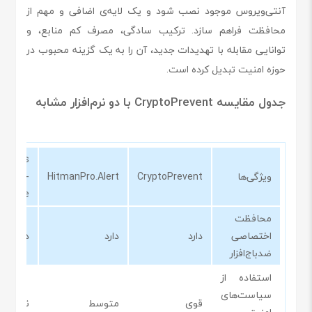
آنتی‌ویروس موجود نصب شود و یک لایه‌ی اضافی و مهم از
محافظت فراهم سازد. ترکیب سادگی، مصرف کم منابع، و
توانایی مقابله با تهدیدات جدید، آن را به یک گزینه محبوب در
حوزه امنیت تبدیل کرده است.
جدول مقایسه CryptoPrevent با دو نرم‌افزار مشابه
ebytes
ویژگی‌ها
CryptoPrevent
HitmanPro.Alert
Anti-
mware
محافظت
اختصاصی
دارد
دارد
دارد
ضدباج‌افزار
استفاده از
سیاست‌های
قوی
متوسط
ندارد