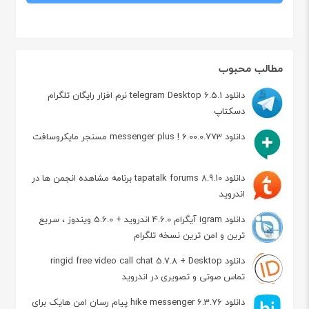
مطالب محبوب
دانلود telegram Desktop 6.5.1 نرم افزار رایگان تلگرام
دسکتاپ
دانلود messenger plus ! 6.00.0.773 مسنجر مایکروسافت
دانلود tapatalk forums 8.9.10 برنامه مشاهده انجمن ها در
اندروید
دانلود igram آیگرام 4.6.0 اندروید + 5.6.0 ویندوز ، سریع
ترین و امن ترین نسخه تلگرام
دانلود ringid free video call chat 5.7.8 + Desktop
تماس صوتی و تصویری در اندروید
دانلود hike messenger 6.3.76 پیام‌ رسان‌ امن هایک برای