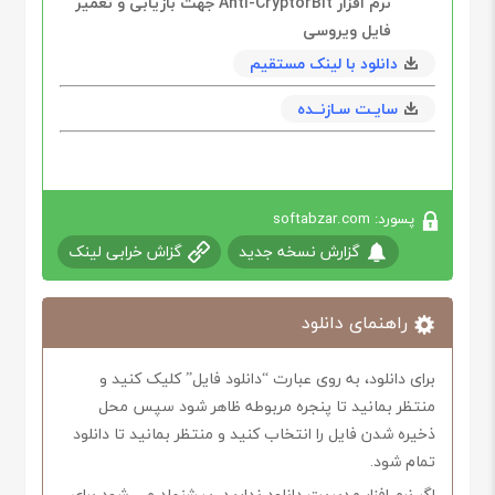
نرم افزار Anti-CryptorBit جهت بازیابی و تعمیر
فایل ویروسی
دانلود با لینک مستقیم
سایـت سـازنــده
پسورد: softabzar.com
گزارش نسخه جدید
گزاش خرابی لینک
راهنمای دانلود
برای دانلود، به روی عبارت “دانلود فایل” کلیک کنید و
منتظر بمانید تا پنجره مربوطه ظاهر شود سپس محل
ذخیره شدن فایل را انتخاب کنید و منتظر بمانید تا دانلود
تمام شود.
اگر نرم افزار مدیریت دانلود ندارید، پیشنهاد می شود برای