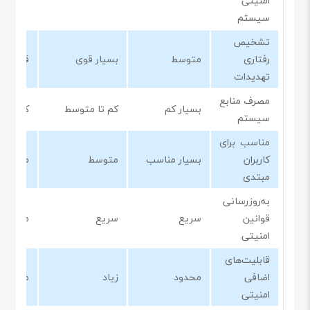
امنیتی
سیستم
تشخیص
رفتاری
متوسط
بسیار قوی
قوی
تهدیدات
مصرف منابع
بسیار کم
کم تا متوسط
کم
سیستم
مناسب برای
کاربران
بسیار مناسب
متوسط
مناسب
مبتدی
به‌روزرسانی
قوانین
سریع
سریع
متوسط
امنیتی
قابلیت‌های
اضافی
محدود
زیاد
متوسط
امنیتی