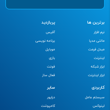
برترین ها
پربازدید
نرم افزار
آفیس
مالتی مدیا
برنامه نویسی
مبدل فرمت
موبایل
اینترنت
بازی
ابزار شبکه
فونت
ابزار اینترنت
فعال ساز
کاربردی
سایر
سیستم عامل
درایور
لینوکس
کامپوننت