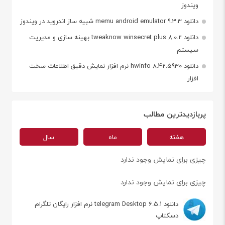
ویندوز
دانلود memu android emulator 9.3.3 شبیه ساز اندروید در ویندوز
دانلود tweaknow winsecret plus 8.0.2 بهینه سازی و مدیریت
سیستم
دانلود hwinfo 8.42.5930 نرم افزار نمایش دقیق اطلاعات سخت
افزار
پربازدیدترین مطالب
هفته
ماه
سال
چیزی برای نمایش وجود ندارد
چیزی برای نمایش وجود ندارد
دانلود telegram Desktop 6.5.1 نرم افزار رایگان تلگرام
دسکتاپ