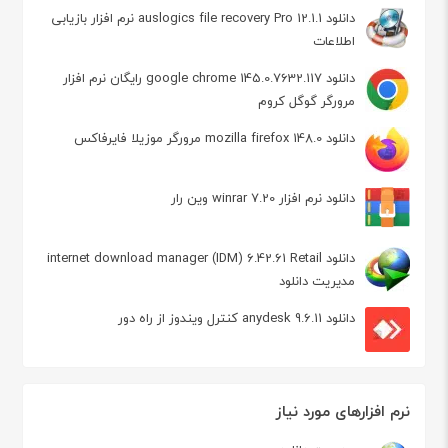
دانلود auslogics file recovery Pro 12.1.1 نرم افزار بازیابی
اطلاعات
دانلود google chrome 145.0.7632.117 رایگان نرم افزار
مرورگر گوگل کروم
دانلود mozilla firefox 148.0 مرورگر موزیلا فایرفاکس
دانلود نرم افزار winrar 7.20 وین رار
دانلود internet download manager (IDM) 6.42.61 Retail
مدیریت دانلود
دانلود anydesk 9.6.11 کنترل ویندوز از راه دور
نرم افزارهای مورد نیاز