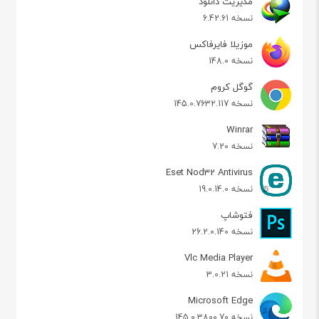
مدیریت دانلود
نسخه 6.42.61
موزیلا فایرفاکس
نسخه 148.0
گوگل کروم
نسخه 145.0.7632.117
Winrar
نسخه 7.20
Eset Nod32 Antivirus
نسخه 19.0.14.0
فتوشاپ
نسخه 26.2.0.140
Vlc Media Player
نسخه 3.0.21
Microsoft Edge
نسخه 145.0.3800.70