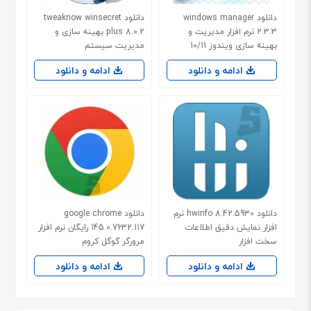
دانلود windows manager
دانلود tweaknow winsecret
2.3.3 نرم افزار مدیریت و
plus 8.0.2 بهینه سازی و
بهینه سازی ویندوز 10/11
مدیریت سیستم
ادامه و دانلود
ادامه و دانلود
دانلود hwinfo 8.42.5930 نرم
دانلود google chrome
افزار نمایش دقیق اطلاعات
145.0.7632.117 رایگان نرم افزار
سخت افزار
مرورگر گوگل کروم
ادامه و دانلود
ادامه و دانلود