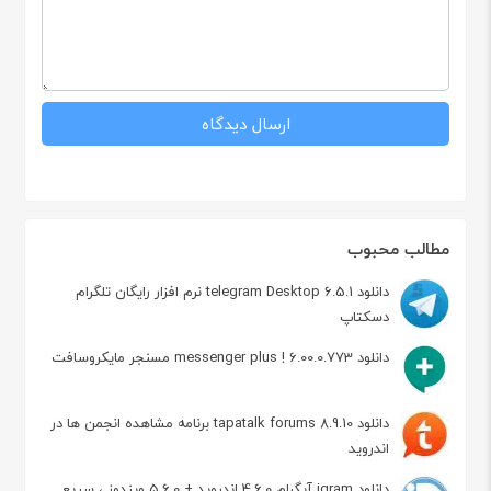
مطالب محبوب
دانلود telegram Desktop 6.5.1 نرم افزار رایگان تلگرام
دسکتاپ
دانلود messenger plus ! 6.00.0.773 مسنجر مایکروسافت
دانلود tapatalk forums 8.9.10 برنامه مشاهده انجمن ها در
اندروید
دانلود igram آیگرام 4.6.0 اندروید + 5.6.0 ویندوز ، سریع