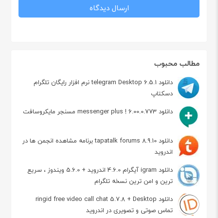
مطالب محبوب
دانلود telegram Desktop 6.5.1 نرم افزار رایگان تلگرام
دسکتاپ
دانلود messenger plus ! 6.00.0.773 مسنجر مایکروسافت
دانلود tapatalk forums 8.9.10 برنامه مشاهده انجمن ها در
اندروید
دانلود igram آیگرام 4.6.0 اندروید + 5.6.0 ویندوز ، سریع
ترین و امن ترین نسخه تلگرام
دانلود ringid free video call chat 5.7.8 + Desktop
تماس صوتی و تصویری در اندروید