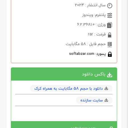
سال انتشار : 2024
پلتفرم: ویندوز
ورژن : 6.2.3681.0
فرمت : rar
حجم فایل : 58 مگابایت
پسورد: softabzar.com
باکس دانلود
دانلود با حجم 58 مگابايت به همراه کرک
سایت سازنده