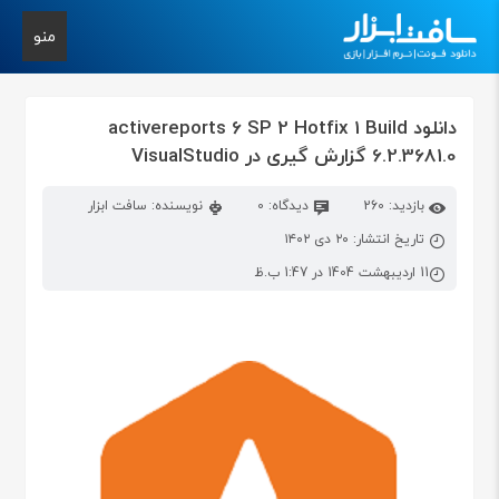
منو
دانلود activereports 6 SP 2 Hotfix 1 Build
6.2.3681.0 گزارش گیری در VisualStudio
بازدید: 260
دیدگاه: 0
نویسنده: سافت ابزار
تاریخ انتشار: ۲۰ دی ۱۴۰۲
11 اردیبهشت 1404 در 1:47 ب.ظ