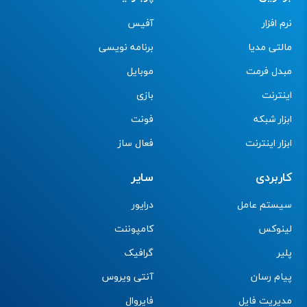
نرم افزار
آفیس
مالتی مدیا
برنامه نویسی
مبدل فرمت
موبایل
اینترنت
بازی
ابزار شبکه
فونت
ابزار اینترنت
فعال ساز
کاربردی
سایر
سیستم عامل
درایور
لینوکس
کامپوننت
پلیر
گرافیک
پیام رسان
آنتی ویروس
مدیریت فایل
فایروال