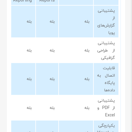
Reporting
Reports
پشتیبانی
از
بله
بله
بله
گزارش‌های
پویا
پشتیبانی
از طراحی
بله
بله
بله
گرافیکی
قابلیت
اتصال به
بله
بله
بله
پایگاه
داده‌ها
پشتیبانی
از PDF و
بله
بله
بله
Excel
یکپارچگی