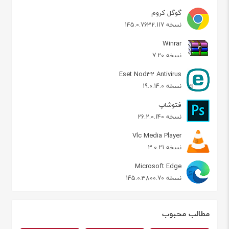
گوگل کروم
نسخه 145.0.7632.117
Winrar
نسخه 7.20
Eset Nod32 Antivirus
نسخه 19.0.14.0
فتوشاپ
نسخه 26.2.0.140
Vlc Media Player
نسخه 3.0.21
Microsoft Edge
نسخه 145.0.3800.70
مطالب محبوب