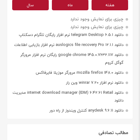
هفته
ماه
سال
چیزی برای نمایش وجود ندارد
چیزی برای نمایش وجود ندارد
دانلود telegram Desktop 6.5.1 نرم افزار رایگان تلگرام دسکتاپ
دانلود auslogics file recovery Pro 12.1.1 نرم افزار بازیابی اطلاعات
دانلود google chrome 145.0.7632.117 رایگان نرم افزار مرورگر
گوگل کروم
دانلود mozilla firefox 148.0 مرورگر موزیلا فایرفاکس
دانلود نرم افزار winrar 7.20 وین رار
دانلود internet download manager (IDM) 6.42.61 Retail مدیریت
دانلود
دانلود anydesk 9.6.11 کنترل ویندوز از راه دور
مطالب تصادفی