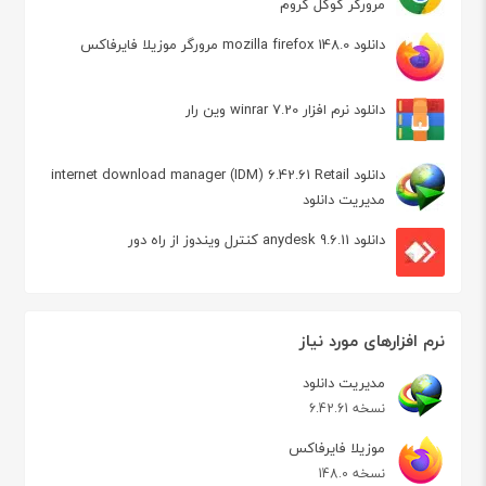
مرورگر گوگل کروم
دانلود mozilla firefox 148.0 مرورگر موزیلا فایرفاکس
دانلود نرم افزار winrar 7.20 وین رار
دانلود internet download manager (IDM) 6.42.61 Retail
مدیریت دانلود
دانلود anydesk 9.6.11 کنترل ویندوز از راه دور
نرم افزارهای مورد نیاز
مدیریت دانلود
نسخه 6.42.61
موزیلا فایرفاکس
نسخه 148.0