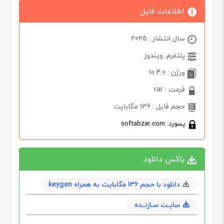
اطلاعات فایل
سال انتشار : 2025
پلتفرم: ویندوز
ورژن : 10.4.0
فرمت : rar
حجم فایل : 136 مگابایت
پسورد: softabzar.com
باکس دانلود
دانلود با حجم 136 مگابايت به همراه keygen
سایـت سـازنــده