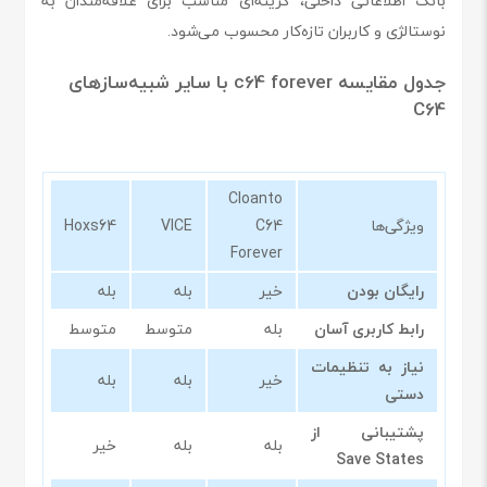
بانک اطلاعاتی داخلی، گزینه‌ای مناسب برای علاقه‌مندان به
نوستالژی و کاربران تازه‌کار محسوب می‌شود.
جدول مقایسه c64 forever با سایر شبیه‌سازهای
C64
Cloanto
ویژگی‌ها
C64
VICE
Hoxs64
Forever
رایگان بودن
خیر
بله
بله
رابط کاربری آسان
بله
متوسط
متوسط
نیاز به تنظیمات
خیر
بله
بله
دستی
پشتیبانی از
بله
بله
خیر
Save States