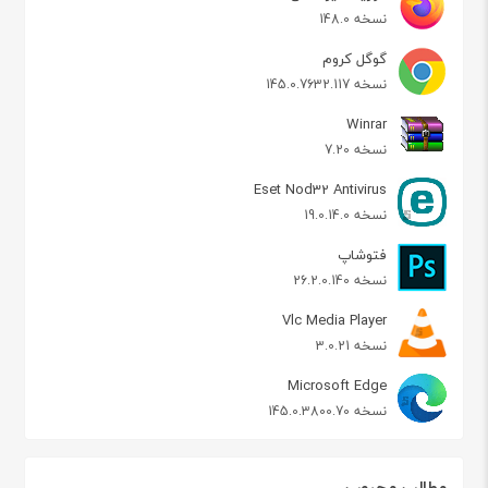
نسخه 148.0
گوگل کروم
نسخه 145.0.7632.117
Winrar
نسخه 7.20
Eset Nod32 Antivirus
نسخه 19.0.14.0
فتوشاپ
نسخه 26.2.0.140
Vlc Media Player
نسخه 3.0.21
Microsoft Edge
نسخه 145.0.3800.70
مطالب محبوب