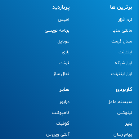
برترین ها
پربازدید
نرم افزار
آفیس
مالتی مدیا
برنامه نویسی
مبدل فرمت
موبایل
اینترنت
بازی
ابزار شبکه
فونت
ابزار اینترنت
فعال ساز
کاربردی
سایر
سیستم عامل
درایور
لینوکس
کامپوننت
پلیر
گرافیک
پیام رسان
آنتی ویروس