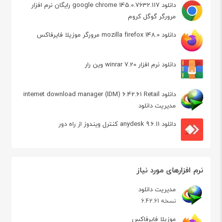
دانلود google chrome 145.0.7632.117 رایگان نرم افزار
مرورگر گوگل کروم
دانلود mozilla firefox 148.0 مرورگر موزیلا فایرفاکس
دانلود نرم افزار winrar 7.20 وین رار
دانلود internet download manager (IDM) 6.42.61 Retail
مدیریت دانلود
دانلود anydesk 9.6.11 کنترل ویندوز از راه دور
نرم افزارهای مورد نیاز
مدیریت دانلود
نسخه 6.42.61
موزیلا فایرفاکس