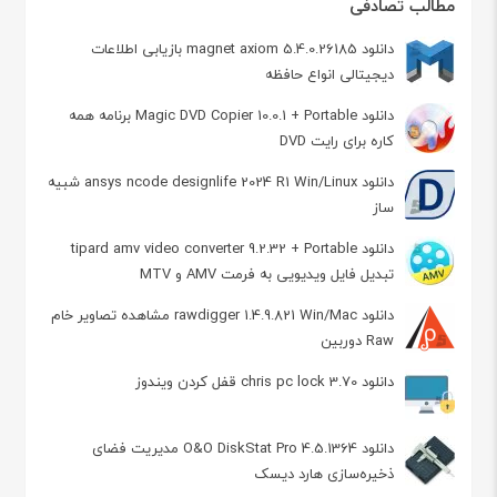
مطالب تصادفی
دانلود magnet axiom 5.4.0.26185 بازیابی اطلاعات
دیجیتالی انواع حافظه‌
دانلود Magic DVD Copier 10.0.1 + Portable برنامه همه
کاره برای رایت DVD
دانلود ansys ncode designlife 2024 R1 Win/Linux شبیه
ساز
دانلود tipard amv video converter 9.2.32 + Portable
تبدیل فایل ویدیویی به فرمت AMV و MTV
دانلود rawdigger 1.4.9.821 Win/Mac مشاهده تصاویر خام
Raw دوربین
دانلود chris pc lock 3.70 قفل کردن ویندوز
دانلود O&O DiskStat Pro 4.5.1364 مدیریت فضای
ذخیره‌سازی هارد دیسک