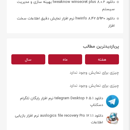
دانلود tweaknow winsecret plus 8.0.2 بهینه سازی و مدیریت
سیستم
دانلود hwinfo 8.42.5930 نرم افزار نمایش دقیق اطلاعات سخت
افزار
پربازدیدترین مطالب
هفته
ماه
سال
چیزی برای نمایش وجود ندارد
چیزی برای نمایش وجود ندارد
دانلود telegram Desktop 6.5.1 نرم افزار رایگان تلگرام
دسکتاپ
دانلود auslogics file recovery Pro 12.1.1 نرم افزار بازیابی
اطلاعات