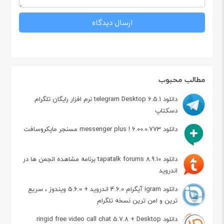
مطالب محبوب
دانلود telegram Desktop 6.5.1 نرم افزار رایگان تلگرام
دسکتاپ
دانلود messenger plus ! 6.00.0.773 مسنجر مایکروسافت
دانلود tapatalk forums 8.9.10 برنامه مشاهده انجمن ها در
اندروید
دانلود igram آیگرام 4.6.0 اندروید + 5.6.0 ویندوز ، سریع
ترین و امن ترین نسخه تلگرام
دانلود ringid free video call chat 5.7.8 + Desktop