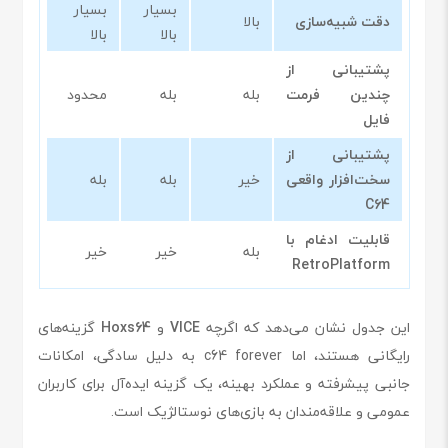
بسیار
بسیار
دقت شبیه‌سازی
بالا
بالا
بالا
پشتیبانی از
چندین فرمت
بله
بله
محدود
فایل
پشتیبانی از
سخت‌افزار واقعی
خیر
بله
بله
C64
قابلیت ادغام با
بله
خیر
خیر
RetroPlatform
این جدول نشان می‌دهد که اگرچه
VICE
و
Hoxs64
گزینه‌های
رایگانی هستند، اما c64 forever به دلیل سادگی، امکانات
جانبی پیشرفته و عملکرد بهینه، یک گزینه ایده‌آل برای کاربران
عمومی و علاقه‌مندان به بازی‌های نوستالژیک است.