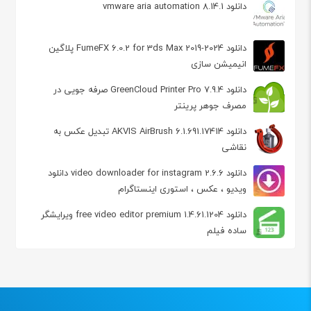
دانلود vmware aria automation 8.14.1
دانلود FumeFX 6.0.2 for 3ds Max 2019-2024 پلاگین
انیمیشن سازی
دانلود GreenCloud Printer Pro 7.9.4 صرفه جویی در
مصرف جوهر پرینتر
دانلود AKVIS AirBrush 6.1.691.17414 تبدیل عکس به
نقاشی
دانلود video downloader for instagram 2.6.6 دانلود
ویدیو ، عکس ، استوری اینستاگرام
دانلود free video editor premium 1.4.61.1204 ویرایشگر
ساده فیلم