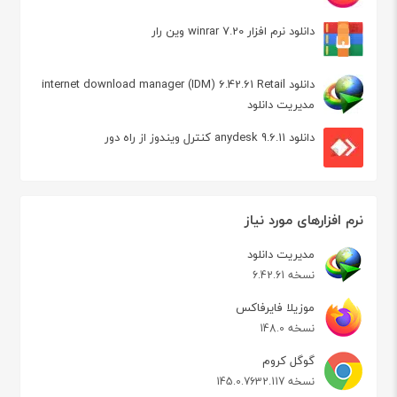
دانلود نرم افزار winrar 7.20 وین رار
دانلود internet download manager (IDM) 6.42.61 Retail
مدیریت دانلود
دانلود anydesk 9.6.11 کنترل ویندوز از راه دور
نرم افزارهای مورد نیاز
مدیریت دانلود
نسخه 6.42.61
موزیلا فایرفاکس
نسخه 148.0
گوگل کروم
نسخه 145.0.7632.117