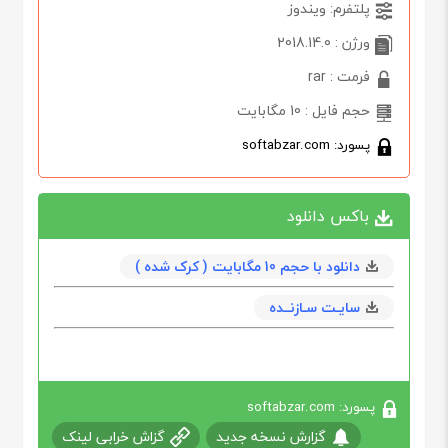
پلتفرم: ویندوز
ورژن : 2018.14.0
فرمت : rar
حجم فایل : 10 مگابایت
پسورد: softabzar.com
باکس دانلود
دانلود با حجم 10 مگابايت ( کرک شده )
سایـت سـازنــده
پسورد: softabzar.com
گزارش نسخه جدید
گزاش خرابی لینک