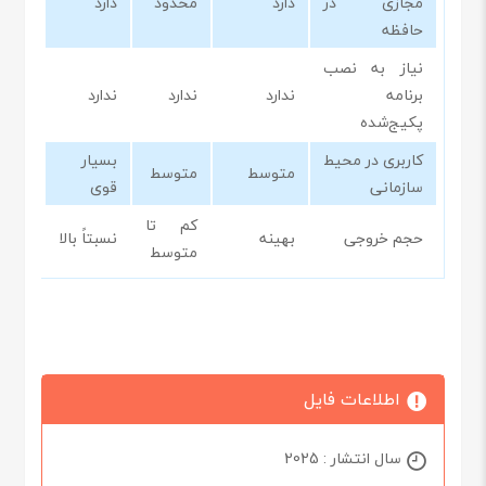
مجازی در
دارد
محدود
دارد
حافظه
نیاز به نصب
برنامه
ندارد
ندارد
ندارد
پکیج‌شده
کاربری در محیط
بسیار
متوسط
متوسط
سازمانی
قوی
کم تا
حجم خروجی
بهینه
نسبتاً بالا
متوسط
اطلاعات فایل
سال انتشار : 2025