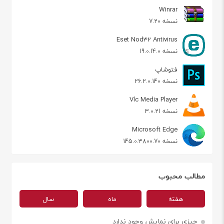
Winrar
نسخه 7.20
Eset Nod32 Antivirus
نسخه 19.0.14.0
فتوشاپ
نسخه 26.2.0.140
Vlc Media Player
نسخه 3.0.21
Microsoft Edge
نسخه 145.0.3800.70
مطالب محبوب
هفته
ماه
سال
چیزی برای نمایش وجود ندارد