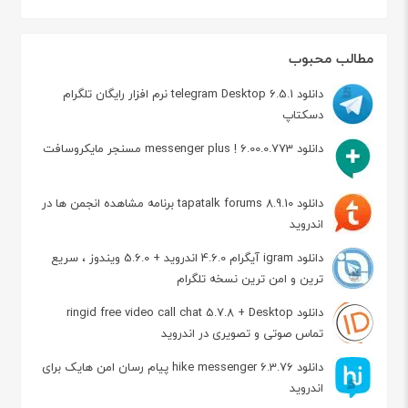
مطالب محبوب
دانلود telegram Desktop 6.5.1 نرم افزار رایگان تلگرام
دسکتاپ
دانلود messenger plus ! 6.00.0.773 مسنجر مایکروسافت
دانلود tapatalk forums 8.9.10 برنامه مشاهده انجمن ها در
اندروید
دانلود igram آیگرام 4.6.0 اندروید + 5.6.0 ویندوز ، سریع
ترین و امن ترین نسخه تلگرام
دانلود ringid free video call chat 5.7.8 + Desktop
تماس صوتی و تصویری در اندروید
دانلود hike messenger 6.3.76 پیام‌ رسان‌ امن هایک برای
اندروید