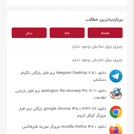
پربازدیدترین مطالب
هفته
ماه
سال
چیزی برای نمایش وجود ندارد
چیزی برای نمایش وجود ندارد
دانلود telegram Desktop 6.5.1 نرم افزار رایگان تلگرام
دسکتاپ
دانلود auslogics file recovery Pro 12.1.1 نرم افزار بازیابی
اطلاعات
دانلود google chrome 145.0.7632.117 رایگان نرم افزار
مرورگر گوگل کروم
دانلود mozilla firefox 148.0 مرورگر موزیلا فایرفاکس