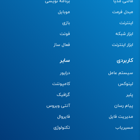
مالتی مدیا
برنامه نویسی
مبدل فرمت
موبایل
اینترنت
بازی
ابزار شبکه
فونت
ابزار اینترنت
فعال ساز
کاربردی
سایر
سیستم عامل
درایور
لینوکس
کامپوننت
پلیر
گرافیک
پیام رسان
آنتی ویروس
مدیریت فایل
فایروال
مسیریاب
تکنولوژی