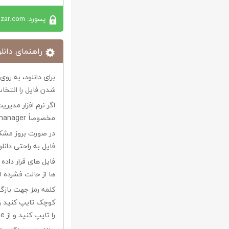
پسورد: softabzar.com
راهنمای دانلو
برای دانلود، به رو
شدن فایل را انتخاب
اگر نرم افزار مدیری
مخصوصاً internet download manager استفاده کنید.
در صورت بروز مشکل 
فایل به راحتی دانل
فایل های قرار داد
ها از حالت فشرده از نرم افزار Winrar و یا 
را تایپ کنید و از Copy-Paste آن بپرهیزید.