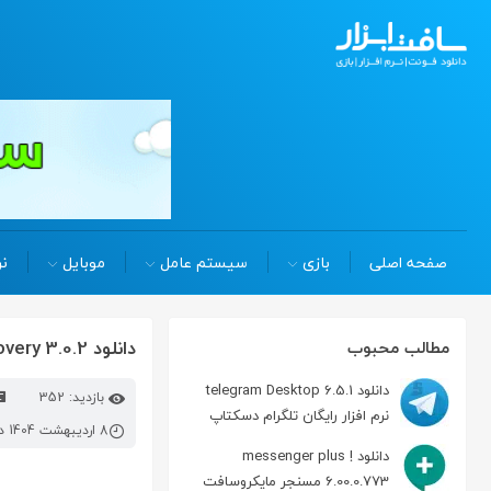
صفحه اصلی
بازی
سیستم عامل
موبایل
نر
دانلود redo backup and recovery 3.0.2 بک آپ گیری و بازیابی اطلاعات
مطالب محبوب
دانلود telegram Desktop 6.5.1
بازدید: 352
نرم افزار رایگان تلگرام دسکتاپ
8 اردیبهشت 1404 در 12:37 ب.ظ
دانلود messenger plus !
6.00.0.773 مسنجر مایکروسافت