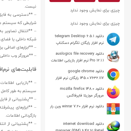
نیست.
چیزی برای نمایش وجود ندارد
– **دسترسی به فایل‌
شرایطی که سیستم عا
چیزی برای نمایش وجود ندارد
– **انتقال تصاویر به
دانلود telegram Desktop 6.5.1
شبکه داخلی یا فضای ا
نرم افزار رایگان تلگرام دسکتاپ
– **ابزارهای اضافی ب
دانلود auslogics file recovery
– **مرورگر وب داخلی:*
Pro 12.1.1 نرم افزار بازیابی اطلاعات
قابلیت‌های نرم‌افزار o backup
دانلود google chrome
145.0.7632.117 رایگان نرم افزار
– **بازیابی اطلاعا
مرورگر گوگل کروم
دانلود mozilla firefox 148.0
سیستم به طور کامل 
مرورگر موزیلا فایرفاکس
– **پشتیبانی از فایل‌های ISO:** نرم‌افزار به صورت یک فایل ISO ارائه می‌شود و تنها از طری
دانلود نرم افزار winrar 7.20 وین رار
– **ابزارهای پیشرفته
بازگردانی اطلاعات.
– **پشتیبانی از انتق
دانلود internet download
manager (IDM) 6.42.61 Retail