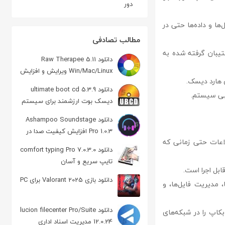
دور
ا و داده‌ها حتی در
مطالب تصادفی
شتیبان گرفته شده به
دانلود Raw Therapee 5.11
Win/Mac/Linux ویرایش و افزایش
ی هارد دیسک.
کیفیت عکس Raw
دانلود ultimate boot cd 5.3.9
یابی سیستم.
دیسک بوت ارزشمند برای سیستم
دانلود Ashampoo Soundstage
Pro 1.0.3 افزایش کیفیت صدا در
اعات حتی زمانی که
هدفون
دانلود comfort typing Pro 7.0.3.0
تایپ سریع و آسان
دانلود بازی 2025 Valorant برای PC
، مدیریت فایل‌ها، و
دانلود lucion filecenter Pro/Suite
بکاپ را در شبکه‌های
12.0.24 مدیریت اسناد اداری