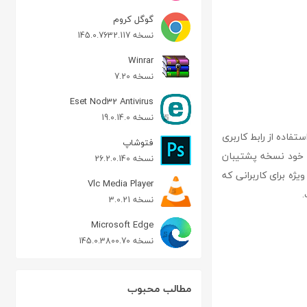
گوگل کروم
نسخه 145.0.7632.117
Winrar
نسخه 7.20
Eset Nod32 Antivirus
نسخه 19.0.14.0
استفاده از رابط کاربری
فتوشاپ
کل سیستم خود نسخه پشتیبان
نسخه 26.2.0.140
یژه برای کاربرانی که
Vlc Media Player
.
نسخه 3.0.21
Microsoft Edge
نسخه 145.0.3800.70
مطالب محبوب