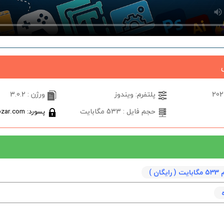
پلتفرم: ویندوز
ورژن : 3.0.2
حجم فایل : 533 مگابایت
پسورد: softabzar.com
ان )