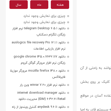
هفته
ماه
سال
چیزی برای نمایش وجود ندارد
چیزی برای نمایش وجود ندارد
دانلود telegram Desktop 6.5.1 نرم افزار
رایگان تلگرام دسکتاپ
دانلود auslogics file recovery Pro 12.1.1
نرم افزار بازیابی اطلاعات
دانلود google chrome 145.0.7632.117
رایگان نرم افزار مرورگر گوگل کروم
انند به راحتی از آن
دانلود mozilla firefox 148.0 مرورگر موزیلا
فایرفاکس
ک کلیک بر روی بخش
دانلود نرم افزار winrar 7.20 وین رار
دانلود internet download manager
** امکان بوت کردن نرم‌افزار از طریق CD یا USB برای استفاده آسان در مواقع
(IDM) 6.42.61 Retail مدیریت دانلود
دانلود anydesk 9.6.11 کنترل ویندوز از راه
 سیستم قادر به اجرا