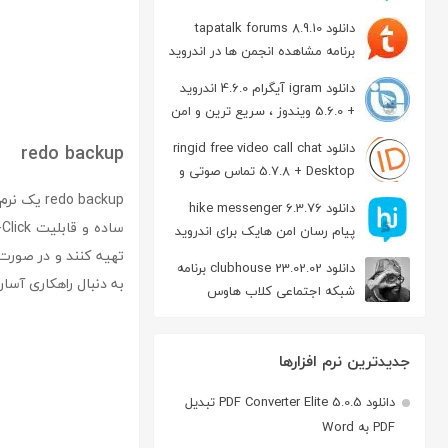
دانلود tapatalk forums 8.9.10
برنامه مشاهده انجمن ها در اندروید
دانلود igram آیگرام 4.6.0 اندروید
+ 5.6.0 ویندوز ، سریع ترین و امن
ترین نسخه تلگرام
دانلود ringid free video call chat
redo backup
5.7.8 + Desktop تماس صوتی و
تصویری در اندروید
do backup
دانلود hike messenger 6.3.76
پیام‌ رسان‌ امن هایک برای اندروید
تهیه کنند و در صورت ب
دانلود clubhouse 23.02.02 برنامه
به دنبال راهکاری آسا
شبکه اجتماعی کلاب هاوس
اندروید
جدیدترین نرم افزارها
دانلود PDF Converter Elite 5.0.5 تبدیل
PDF به Word