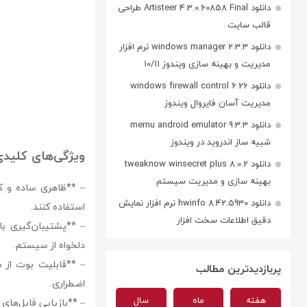
دانلود Artisteer 4.3.0.60858 Final طراحی
قالب سایت
دانلود windows manager 2.3.3 نرم افزار
مدیریت و بهینه سازی ویندوز 10/11
دانلود windows firewall control 6.26
مدیریت آسان فایروال ویندوز
دانلود memu android emulator 9.3.3
شبیه ساز اندروید در ویندوز
ویژگی‌های کلیدی نرم‌افزار
دانلود tweaknow winsecret plus 8.0.2
بهینه سازی و مدیریت سیستم
– **ظاهری ساده و کار
دانلود hwinfo 8.42.5930 نرم افزار نمایش
استفاده کنند.
دقیق اطلاعات سخت افزار
– **پشتیبان‌گیری ب
دلخواه از سیستم.
پربازدیدترین مطالب
اضطراری.
هفته
ماه
سال
– **بازیابی فایل‌های