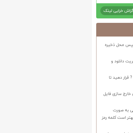
زاش خرابی لینک
د سپس محل ذخیره
ریت دانلود و
 قرار دهید تا
 خارج سازی فایل
وف را میبایستی به صورت
اشید همچنین بهتر است کلمه رمز