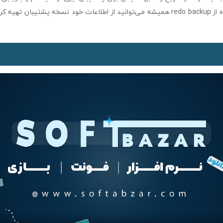
مفید است. با استفاده از redo backup همیشه می‌توانید از اطلاعات خود نسخه پشتیبا