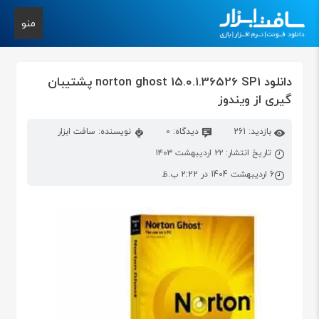
منو
دانلود norton ghost 15.0.1.36526 SP1 پشتیبان
گیری از ویندوز
بازدید: 261
دیدگاه: 0
نویسنده: سافت ابزار
تاریخ انتشار: ۲۲ اردیبهشت ۱۴۰۳
6 اردیبهشت 1404 در 2:22 ب.ظ