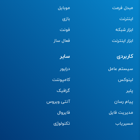
مبدل فرمت
موبایل
اینترنت
بازی
ابزار شبکه
فونت
ابزار اینترنت
فعال ساز
کاربردی
سایر
سیستم عامل
درایور
لینوکس
کامپوننت
پلیر
گرافیک
پیام رسان
آنتی ویروس
مدیریت فایل
فایروال
مسیریاب
تکنولوژی