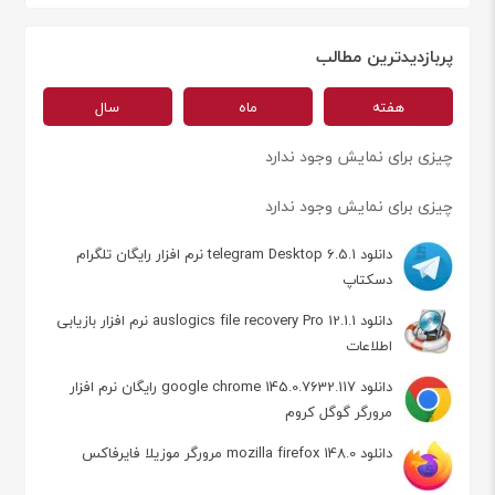
پربازدیدترین مطالب
هفته
ماه
سال
چیزی برای نمایش وجود ندارد
چیزی برای نمایش وجود ندارد
دانلود telegram Desktop 6.5.1 نرم افزار رایگان تلگرام
دسکتاپ
دانلود auslogics file recovery Pro 12.1.1 نرم افزار بازیابی
اطلاعات
دانلود google chrome 145.0.7632.117 رایگان نرم افزار
مرورگر گوگل کروم
دانلود mozilla firefox 148.0 مرورگر موزیلا فایرفاکس