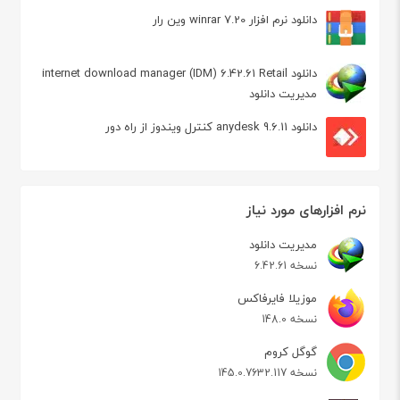
دانلود نرم افزار winrar 7.20 وین رار
دانلود internet download manager (IDM) 6.42.61 Retail
مدیریت دانلود
دانلود anydesk 9.6.11 کنترل ویندوز از راه دور
نرم افزارهای مورد نیاز
مدیریت دانلود
نسخه 6.42.61
موزیلا فایرفاکس
نسخه 148.0
گوگل کروم
نسخه 145.0.7632.117