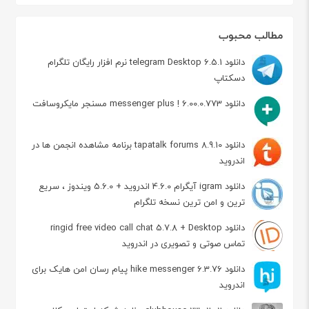
مطالب محبوب
دانلود telegram Desktop 6.5.1 نرم افزار رایگان تلگرام
دسکتاپ
دانلود messenger plus ! 6.00.0.773 مسنجر مایکروسافت
دانلود tapatalk forums 8.9.10 برنامه مشاهده انجمن ها در
اندروید
دانلود igram آیگرام 4.6.0 اندروید + 5.6.0 ویندوز ، سریع
ترین و امن ترین نسخه تلگرام
دانلود ringid free video call chat 5.7.8 + Desktop
تماس صوتی و تصویری در اندروید
دانلود hike messenger 6.3.76 پیام‌ رسان‌ امن هایک برای
اندروید