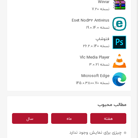
Winrar
نسخه 7.20
Eset Nod32 Antivirus
نسخه 19.0.14.0
فتوشاپ
نسخه 26.2.0.140
Vlc Media Player
نسخه 3.0.21
Microsoft Edge
نسخه 145.0.3800.70
مطالب محبوب
هفته
ماه
سال
چیزی برای نمایش وجود ندارد