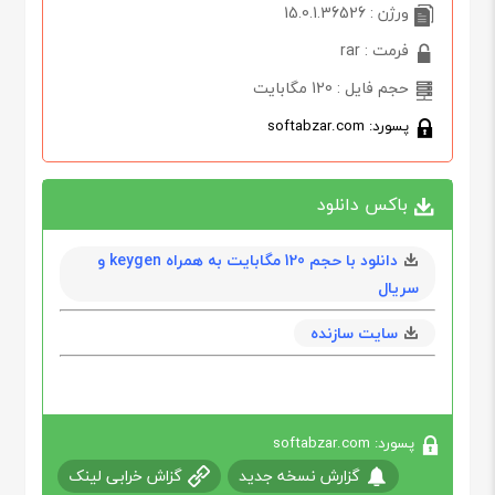
ورژن : 15.0.1.36526
فرمت : rar
حجم فایل : 120 مگابایت
پسورد: softabzar.com
باکس دانلود
دانلود با حجم 120 مگابايت به همراه keygen و
سریال
سایت سازنده
پسورد: softabzar.com
گزارش نسخه جدید
گزاش خرابی لینک