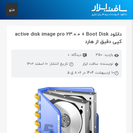
منو
دانلود active disk image pro 23.0.0 + Boot Disk
کپی دقیق از هارد
بازدید: 350
دیدگاه: 0
نویسنده: سافت ابزار
تاریخ انتشار: ۱۰ اسفند ۱۴۰۲
10 اردیبهشت 1404 در 8:06 ق.ظ