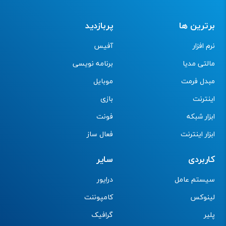
برترین ها
پربازدید
نرم افزار
آفیس
مالتی مدیا
برنامه نویسی
مبدل فرمت
موبایل
اینترنت
بازی
ابزار شبکه
فونت
ابزار اینترنت
فعال ساز
کاربردی
سایر
سیستم عامل
درایور
لینوکس
کامپوننت
پلیر
گرافیک