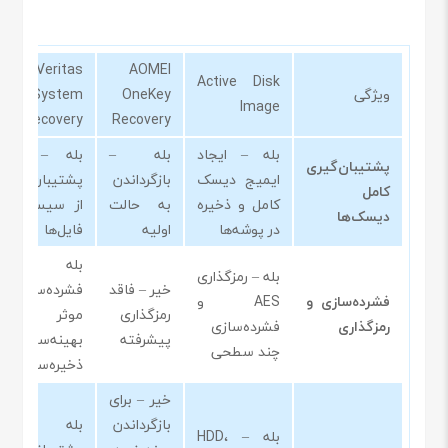
Veritas
AOMEI
Active Disk
ویژگی
OneKey
System
Image
Recovery
Recovery
بله – ایجاد
بله –
بله – برای
پشتیبان‌گیری
ایمیج دیسک
بازگرداندن
پشتیبان‌گیری
کامل
کامل و ذخیره
به حالت
از سیستم و
دیسک‌ها
در پوشه‌ها
اولیه
فایل‌ها
بله –
بله – رمزگذاری
خیر – فاقد
فشرده‌سازی
فشرده‌سازی و
AES و
رمزگذاری
موثر برای
رمزگذاری
فشرده‌سازی
پیشرفته
بهینه‌سازی
چند سطحی
ذخیره‌سازی
خیر – برای
بازگرداندن
بله –
بله – HDD،