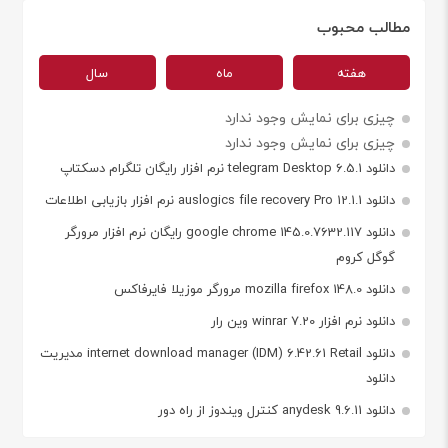
مطالب محبوب
هفته
ماه
سال
چیزی برای نمایش وجود ندارد
چیزی برای نمایش وجود ندارد
دانلود telegram Desktop 6.5.1 نرم افزار رایگان تلگرام دسکتاپ
دانلود auslogics file recovery Pro 12.1.1 نرم افزار بازیابی اطلاعات
دانلود google chrome 145.0.7632.117 رایگان نرم افزار مرورگر
گوگل کروم
دانلود mozilla firefox 148.0 مرورگر موزیلا فایرفاکس
دانلود نرم افزار winrar 7.20 وین رار
دانلود internet download manager (IDM) 6.42.61 Retail مدیریت
دانلود
دانلود anydesk 9.6.11 کنترل ویندوز از راه دور