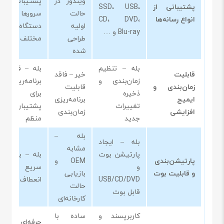
ویندوز در
پشتیبانی از
پشتیبانی از
SSD، USB،
حالت
سرورها و
انواع رسانه‌ها
CD، DVD،
اولیه
دستگاه‌های
Blu-ray و …
طراحی
مختلف
شده
بله – تنظیم
بله – قابلیت
قابلیت
خیر – فاقد
زمان‌بندی و
برنامه‌ریزی
زمان‌بندی و
قابلیت
ذخیره
برای
ایمیج
برنامه‌ریزی
تغییرات
پشتیبان‌گیری
افزایشی
زمان‌بندی
جدید
منظم
بله –
بله – ایجاد
مشابه
پارتیشن بوت
بله – بازیابی
پارتیشن‌بندی
OEM و
و
سریع و
و قابلیت بوت
بازیابی
USB/CD/DVD
انعطاف‌پذیر
حالت
قابل بوت
کارخانه‌ای
کاربرپسند و
ساده با
حرفه‌ای با