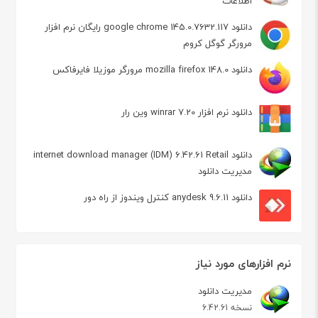
اطلاعات
دانلود google chrome 145.0.7632.117 رایگان نرم افزار
مرورگر گوگل کروم
دانلود mozilla firefox 148.0 مرورگر موزیلا فایرفاکس
دانلود نرم افزار winrar 7.20 وین رار
دانلود internet download manager (IDM) 6.42.61 Retail
مدیریت دانلود
دانلود anydesk 9.6.11 کنترل ویندوز از راه دور
نرم افزارهای مورد نیاز
مدیریت دانلود
نسخه 6.42.61