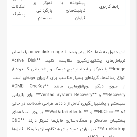
پیشرفته با
تمرکز بر
رابط کاربری
امکانات
قابلیت‌های
بازگردانی
پیشرفته
فراوان
سیستم
این جدول به شما امکان می‌دهد تا active disk image را با سایر
نرم‌افزارهای پشتیبان‌گیری مقایسه کنید. **Active Disk
Image** با تمرکز بر ایجاد ایمیج دیسک و پشتیبانی گسترده از
انواع رسانه‌ها، گزینه‌ای بسیار مناسب برای کاربران حرفه‌ای است.
از سوی دیگر، نرم‌افزارهایی مانند **AOMEI OneKey
Recovery** و **Veritas System Recovery** برای بازیابی
سیستم و پشتیبان‌گیری کامل از داده‌ها طراحی شده‌اند، در حالی
که **HDClone** و **WinDataReflector** بر روی نسخه‌های
پشتیبان ساده‌تر و همگام‌سازی فایل‌ها تمرکز دارند. **O&O
AutoBackup** نیز ابزاری مفید برای همگام‌سازی خودکار فایل‌ها