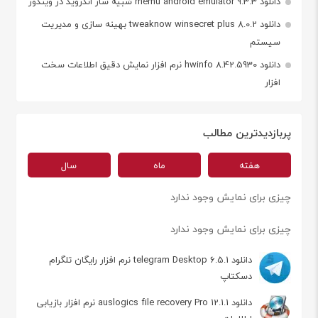
دانلود memu android emulator 9.3.3 شبیه ساز اندروید در ویندوز
دانلود tweaknow winsecret plus 8.0.2 بهینه سازی و مدیریت
سیستم
دانلود hwinfo 8.42.5930 نرم افزار نمایش دقیق اطلاعات سخت
افزار
پربازدیدترین مطالب
هفته
ماه
سال
چیزی برای نمایش وجود ندارد
چیزی برای نمایش وجود ندارد
دانلود telegram Desktop 6.5.1 نرم افزار رایگان تلگرام
دسکتاپ
دانلود auslogics file recovery Pro 12.1.1 نرم افزار بازیابی