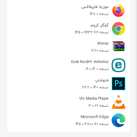
موزیلا فایرفاکس
نسخه 148.0
گوگل کروم
نسخه 145.0.7632.117
Winrar
نسخه 7.20
Eset Nod32 Antivirus
نسخه 19.0.14.0
فتوشاپ
نسخه 26.2.0.140
Vlc Media Player
نسخه 3.0.21
Microsoft Edge
نسخه 145.0.3800.70