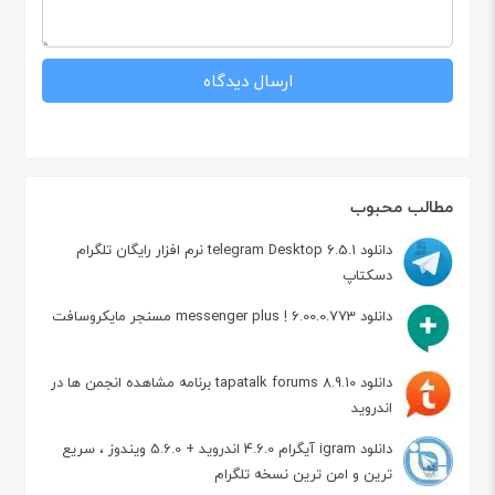
مطالب محبوب
دانلود telegram Desktop 6.5.1 نرم افزار رایگان تلگرام
دسکتاپ
دانلود messenger plus ! 6.00.0.773 مسنجر مایکروسافت
دانلود tapatalk forums 8.9.10 برنامه مشاهده انجمن ها در
اندروید
دانلود igram آیگرام 4.6.0 اندروید + 5.6.0 ویندوز ، سریع
ترین و امن ترین نسخه تلگرام