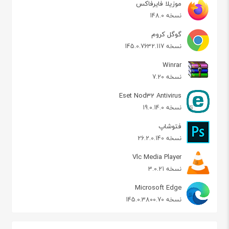
موزیلا فایرفاکس
نسخه 148.0
گوگل کروم
نسخه 145.0.7632.117
Winrar
نسخه 7.20
Eset Nod32 Antivirus
نسخه 19.0.14.0
فتوشاپ
نسخه 26.2.0.140
Vlc Media Player
نسخه 3.0.21
Microsoft Edge
نسخه 145.0.3800.70