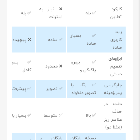
کارکرد
❌ نیاز به
✅ بله
✅ بله
آفلاین
اینترنت
رابط
✅ بسیار
کاربری
✅ ساده
❌ پیچیده
ساده
ساده
ابزارهای
✅ برس،
✅ بسیار
تنظیم
❌ محدود
پاک‌کن و…
کامل
دستی
جایگزینی
✅ رنگ یا
✅ تصویر
✅ پیشرفته
پس‌زمینه
تصویر دلخواه
دقت در
حذف
✅ بالا
✅ متوسط
✅ بسیار بالا
عناصر ریز
(مثلاً مو)
نسخه رایگان
رایگان با