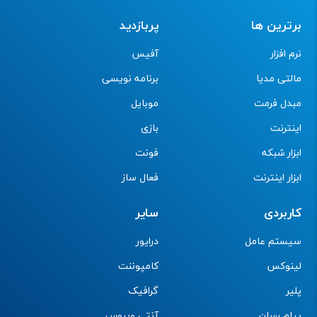
برترین ها
پربازدید
نرم افزار
آفیس
مالتی مدیا
برنامه نویسی
مبدل فرمت
موبایل
اینترنت
بازی
ابزار شبکه
فونت
ابزار اینترنت
فعال ساز
کاربردی
سایر
سیستم عامل
درایور
لینوکس
کامپوننت
پلیر
گرافیک
پیام رسان
آنتی ویروس