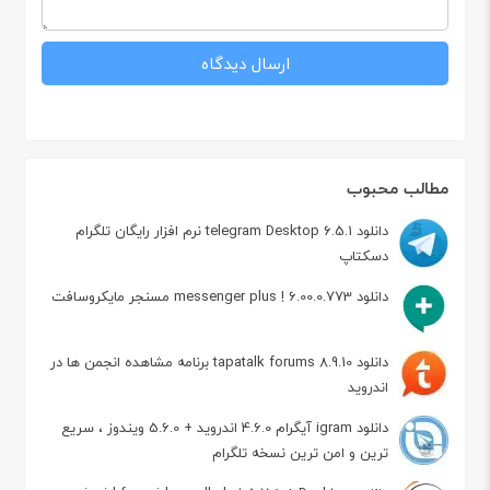
مطالب محبوب
دانلود telegram Desktop 6.5.1 نرم افزار رایگان تلگرام
دسکتاپ
دانلود messenger plus ! 6.00.0.773 مسنجر مایکروسافت
دانلود tapatalk forums 8.9.10 برنامه مشاهده انجمن ها در
اندروید
دانلود igram آیگرام 4.6.0 اندروید + 5.6.0 ویندوز ، سریع
ترین و امن ترین نسخه تلگرام