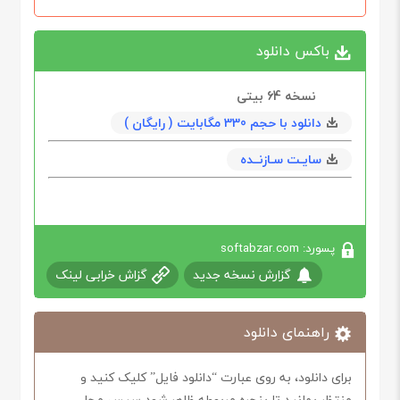
باکس دانلود
نسخه 64‌ بیتی
دانلود با حجم 330 مگابايت ( رایگان )
سایـت سـازنــده
پسورد: softabzar.com
گزارش نسخه جدید
گزاش خرابی لینک
راهنمای دانلود
برای دانلود، به روی عبارت “دانلود فایل” کلیک کنید و
منتظر بمانید تا پنجره مربوطه ظاهر شود سپس محل