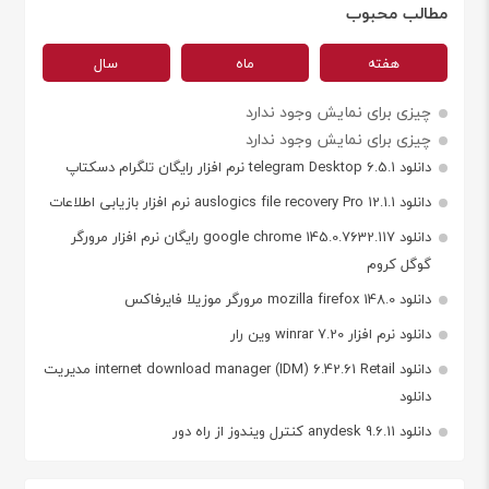
مطالب محبوب
هفته
ماه
سال
چیزی برای نمایش وجود ندارد
چیزی برای نمایش وجود ندارد
دانلود telegram Desktop 6.5.1 نرم افزار رایگان تلگرام دسکتاپ
دانلود auslogics file recovery Pro 12.1.1 نرم افزار بازیابی اطلاعات
دانلود google chrome 145.0.7632.117 رایگان نرم افزار مرورگر
گوگل کروم
دانلود mozilla firefox 148.0 مرورگر موزیلا فایرفاکس
دانلود نرم افزار winrar 7.20 وین رار
دانلود internet download manager (IDM) 6.42.61 Retail مدیریت
دانلود
دانلود anydesk 9.6.11 کنترل ویندوز از راه دور