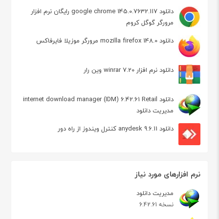
دانلود google chrome 145.0.7632.117 رایگان نرم افزار
مرورگر گوگل کروم
دانلود mozilla firefox 148.0 مرورگر موزیلا فایرفاکس
دانلود نرم افزار winrar 7.20 وین رار
دانلود internet download manager (IDM) 6.42.61 Retail
مدیریت دانلود
دانلود anydesk 9.6.11 کنترل ویندوز از راه دور
نرم افزارهای مورد نیاز
مدیریت دانلود
نسخه 6.42.61