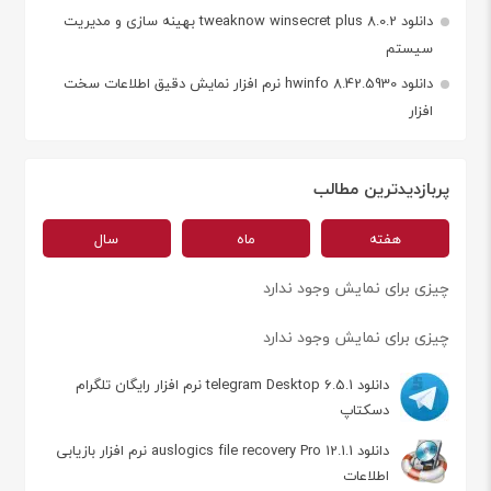
دانلود tweaknow winsecret plus 8.0.2 بهینه سازی و مدیریت
سیستم
دانلود hwinfo 8.42.5930 نرم افزار نمایش دقیق اطلاعات سخت
افزار
پربازدیدترین مطالب
هفته
ماه
سال
چیزی برای نمایش وجود ندارد
چیزی برای نمایش وجود ندارد
دانلود telegram Desktop 6.5.1 نرم افزار رایگان تلگرام
دسکتاپ
دانلود auslogics file recovery Pro 12.1.1 نرم افزار بازیابی
اطلاعات