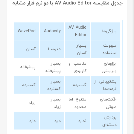
جدول مقایسه AV Audio Editor با دو نرم‌افزار مشابه
AV Audio
ویژگی‌ها
Audacity
WavePad
Editor
سهولت
بسیار
متوسط
آسان
استفاده
آسان
ابزارهای
مناسب و
بسیار
پیشرفته
ویرایشی
کاربردی
پیشرفته
پشتیبانی از
بسیار
گسترده
گسترده
فرمت‌ها
گسترده
افکت‌های
متنوع اما
بسیار
زیاد
صوتی
محدود
زیاد
پردازش
ندارد
دارد
دارد
دسته‌ای