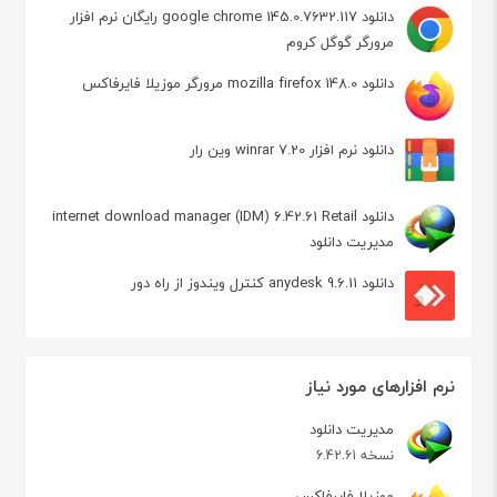
دانلود google chrome 145.0.7632.117 رایگان نرم افزار
مرورگر گوگل کروم
دانلود mozilla firefox 148.0 مرورگر موزیلا فایرفاکس
دانلود نرم افزار winrar 7.20 وین رار
دانلود internet download manager (IDM) 6.42.61 Retail
مدیریت دانلود
دانلود anydesk 9.6.11 کنترل ویندوز از راه دور
نرم افزارهای مورد نیاز
مدیریت دانلود
نسخه 6.42.61
موزیلا فایرفاکس