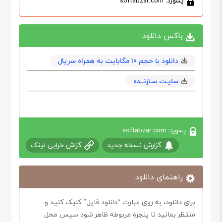
پسورد: softabzar.com
باکس دانلود
دانلود با حجم 10 مگابايت به همراه سریال
سایـت سـازنــده
پسورد: softabzar.com
گزارش نسخه جدید
گزاش خرابی لینک
راهنمای دانلود
برای دانلود، به روی عبارت “دانلود فایل” کلیک کنید و
منتظر بمانید تا پنجره مربوطه ظاهر شود سپس محل