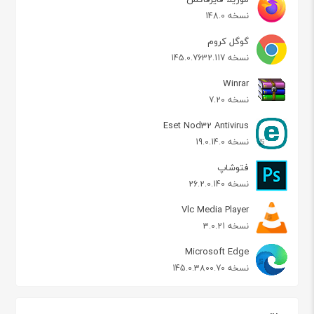
نسخه 148.0
گوگل کروم
نسخه 145.0.7632.117
Winrar
نسخه 7.20
Eset Nod32 Antivirus
نسخه 19.0.14.0
فتوشاپ
نسخه 26.2.0.140
Vlc Media Player
نسخه 3.0.21
Microsoft Edge
نسخه 145.0.3800.70