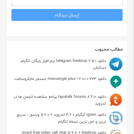
مطالب محبوب
دانلود telegram Desktop 6.5.1 نرم افزار رایگان تلگرام
دسکتاپ
دانلود messenger plus ! 6.00.0.773 مسنجر مایکروسافت
دانلود tapatalk forums 8.9.10 برنامه مشاهده انجمن ها در
اندروید
دانلود igram آیگرام 4.6.0 اندروید + 5.6.0 ویندوز ، سریع
ترین و امن ترین نسخه تلگرام
دانلود ringid free video call chat 5.7.8 + Desktop