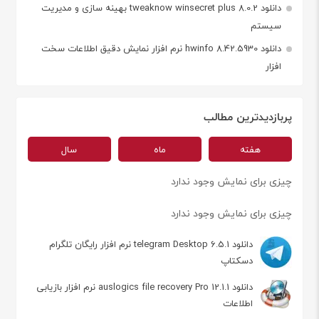
دانلود tweaknow winsecret plus 8.0.2 بهینه سازی و مدیریت
سیستم
دانلود hwinfo 8.42.5930 نرم افزار نمایش دقیق اطلاعات سخت
افزار
پربازدیدترین مطالب
هفته
ماه
سال
چیزی برای نمایش وجود ندارد
چیزی برای نمایش وجود ندارد
دانلود telegram Desktop 6.5.1 نرم افزار رایگان تلگرام
دسکتاپ
دانلود auslogics file recovery Pro 12.1.1 نرم افزار بازیابی
اطلاعات