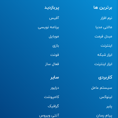
برترین ها
پربازدید
نرم افزار
آفیس
مالتی مدیا
برنامه نویسی
مبدل فرمت
موبایل
اینترنت
بازی
ابزار شبکه
فونت
ابزار اینترنت
فعال ساز
کاربردی
سایر
سیستم عامل
درایور
لینوکس
کامپوننت
پلیر
گرافیک
پیام رسان
آنتی ویروس