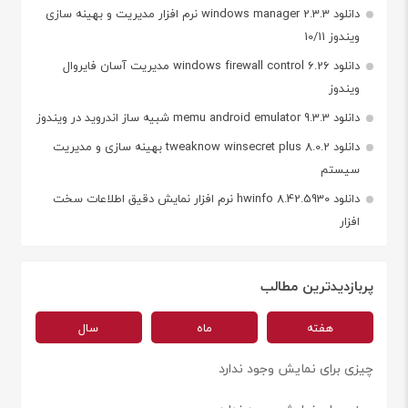
دانلود windows manager 2.3.3 نرم افزار مدیریت و بهینه سازی
ویندوز 10/11
دانلود windows firewall control 6.26 مدیریت آسان فایروال
ویندوز
دانلود memu android emulator 9.3.3 شبیه ساز اندروید در ویندوز
دانلود tweaknow winsecret plus 8.0.2 بهینه سازی و مدیریت
سیستم
دانلود hwinfo 8.42.5930 نرم افزار نمایش دقیق اطلاعات سخت
افزار
پربازدیدترین مطالب
هفته
ماه
سال
چیزی برای نمایش وجود ندارد