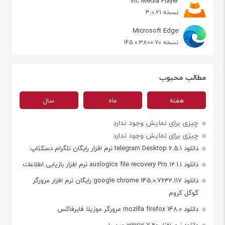
Vlc Media Player
نسخه 3.0.21
Microsoft Edge
نسخه 145.0.3800.70
مطالب محبوب
هفته
ماه
سال
چیزی برای نمایش وجود ندارد
چیزی برای نمایش وجود ندارد
دانلود telegram Desktop 6.5.1 نرم افزار رایگان تلگرام دسکتاپ
دانلود auslogics file recovery Pro 12.1.1 نرم افزار بازیابی اطلاعات
دانلود google chrome 145.0.7632.117 رایگان نرم افزار مرورگر
گوگل کروم
دانلود mozilla firefox 148.0 مرورگر موزیلا فایرفاکس