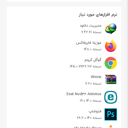
نرم افزارهای مورد نیاز
مدیریت دانلود
نسخه 6.42.61
موزیلا فایرفاکس
نسخه 148.0
گوگل کروم
نسخه 145.0.7632.117
Winrar
نسخه 7.20
Eset Nod32 Antivirus
نسخه 19.0.14.0
فتوشاپ
نسخه 26.2.0.140