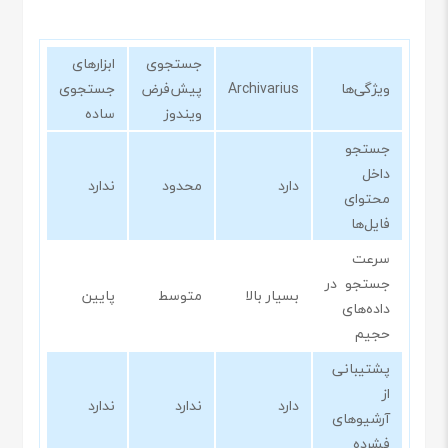
جستجوی
ابزارهای
ویژگی‌ها
Archivarius
پیش‌فرض
جستجوی
ویندوز
ساده
جستجو
داخل
دارد
محدود
ندارد
محتوای
فایل‌ها
سرعت
جستجو در
بسیار بالا
متوسط
پایین
داده‌های
حجیم
پشتیبانی
از
دارد
ندارد
ندارد
آرشیوهای
فشرده