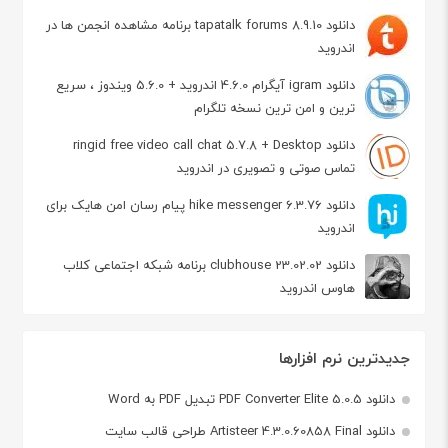
دانلود tapatalk forums 8.9.10 برنامه مشاهده انجمن ها در
اندروید
دانلود igram آیگرام 4.6.0 اندروید + 5.6.0 ویندوز ، سریع
ترین و امن ترین نسخه تلگرام
دانلود ringid free video call chat 5.7.8 + Desktop
تماس صوتی و تصویری در اندروید
دانلود hike messenger 6.3.76 پیام‌ رسان‌ امن هایک برای
اندروید
دانلود clubhouse 23.02.02 برنامه شبکه اجتماعی کلاب
هاوس اندروید
جدیدترین نرم افزارها
دانلود PDF Converter Elite 5.0.5 تبدیل PDF به Word
دانلود Artisteer 4.3.0.60858 Final طراحی قالب سایت