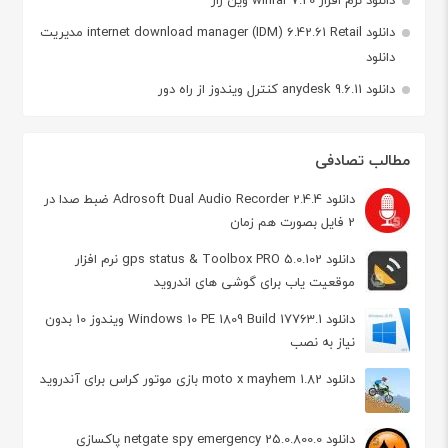
دانلود نرم افزار winrar 7.20 وین رار
دانلود internet download manager (IDM) 6.42.61 Retail مدیریت
دانلود
دانلود anydesk 9.6.11 کنترل ویندوز از راه دور
مطالب تصادفی
دانلود Adrosoft Dual Audio Recorder 2.4.4 ضبط صدا در
2 فایل بصورت هم زمان
دانلود gps status & Toolbox PRO 5.0.102 نرم افزار
موقعیت یاب برای گوشی های اندروید
دانلود Windows 10 PE 1809 Build 17763.1 ویندوز 10 بدون
نیاز به نصب
دانلود moto x mayhem 1.82 بازی موتور کراس برای آندروید
دانلود netgate spy emergency 25.0.800.0 پاکسازی