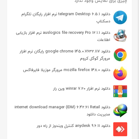
چیزی برای نمایش وجود ندارد
دانلود telegram Desktop 6.5.1 نرم افزار رایگان تلگرام
دسکتاپ
دانلود auslogics file recovery Pro 12.1.1 نرم افزار بازیابی
اطلاعات
دانلود google chrome 145.0.7632.117 رایگان نرم افزار
مرورگر گوگل کروم
دانلود mozilla firefox 148.0 مرورگر موزیلا فایرفاکس
دانلود نرم افزار winrar 7.20 وین رار
دانلود internet download manager (IDM) 6.42.61 Retail
مدیریت دانلود
دانلود anydesk 9.6.11 کنترل ویندوز از راه دور