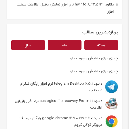
دانلود hwinfo 8.42.5930 نرم افزار نمایش دقیق اطلاعات سخت
افزار
پربازدیدترین مطالب
هفته
ماه
سال
چیزی برای نمایش وجود ندارد
چیزی برای نمایش وجود ندارد
دانلود telegram Desktop 6.5.1 نرم افزار رایگان تلگرام
دسکتاپ
دانلود auslogics file recovery Pro 12.1.1 نرم افزار بازیابی
اطلاعات
دانلود google chrome 145.0.7632.117 رایگان نرم افزار
مرورگر گوگل کروم