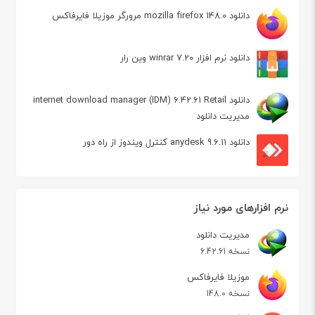
دانلود mozilla firefox 148.0 مرورگر موزیلا فایرفاکس
دانلود نرم افزار winrar 7.20 وین رار
دانلود internet download manager (IDM) 6.42.61 Retail
مدیریت دانلود
دانلود anydesk 9.6.11 کنترل ویندوز از راه دور
نرم افزارهای مورد نیاز
مدیریت دانلود
نسخه 6.42.61
موزیلا فایرفاکس
نسخه 148.0