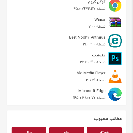
گوگل کروم
نسخه 145.0.7632.117
Winrar
نسخه 7.20
Eset Nod32 Antivirus
نسخه 19.0.14.0
فتوشاپ
نسخه 26.2.0.140
Vlc Media Player
نسخه 3.0.21
Microsoft Edge
نسخه 145.0.3800.70
مطالب محبوب
هفته
ماه
سال