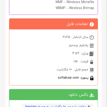
WMF – Windows Metafile
WBMP – Wireless Bitmap
اطلاعات فایل
سال انتشار : 2025
پلتفرم: ویندوز
ورژن : 4.59
فرمت : rar
حجم فایل : 10 مگابایت
پسورد: softabzar.com
باکس دانلود
دانلود با حجم 10 مگابايت به همراه keygen