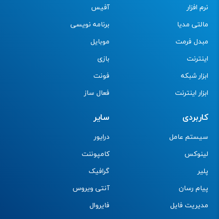
نرم افزار
آفیس
مالتی مدیا
برنامه نویسی
مبدل فرمت
موبایل
اینترنت
بازی
ابزار شبکه
فونت
ابزار اینترنت
فعال ساز
کاربردی
سایر
سیستم عامل
درایور
لینوکس
کامپوننت
پلیر
گرافیک
پیام رسان
آنتی ویروس
مدیریت فایل
فایروال