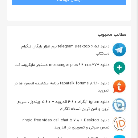
مطالب محبوب
دانلود telegram Desktop 6.5.1 نرم افزار رایگان تلگرام
دسکتاپ
دانلود messenger plus ! 6.00.0.773 مسنجر مایکروسافت
دانلود tapatalk forums 8.9.10 برنامه مشاهده انجمن ها در
اندروید
دانلود igram آیگرام 4.6.0 اندروید + 5.6.0 ویندوز ، سریع
ترین و امن ترین نسخه تلگرام
دانلود ringid free video call chat 5.7.8 + Desktop
تماس صوتی و تصویری در اندروید