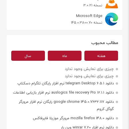
نسخه 3.0.21
Microsoft Edge
نسخه 145.0.3800.70
مطالب محبوب
هفته
ماه
سال
چیزی برای نمایش وجود ندارد
چیزی برای نمایش وجود ندارد
دانلود telegram Desktop 6.5.1 نرم افزار رایگان تلگرام دسکتاپ
دانلود auslogics file recovery Pro 12.1.1 نرم افزار بازیابی اطلاعات
دانلود google chrome 145.0.7632.117 رایگان نرم افزار مرورگر
گوگل کروم
دانلود mozilla firefox 148.0 مرورگر موزیلا فایرفاکس
دانلود نرم افزار winrar 7.20 وین رار