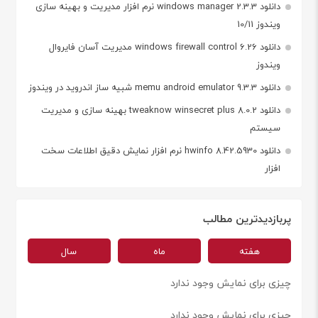
دانلود windows manager 2.3.3 نرم افزار مدیریت و بهینه سازی
ویندوز 10/11
دانلود windows firewall control 6.26 مدیریت آسان فایروال
ویندوز
دانلود memu android emulator 9.3.3 شبیه ساز اندروید در ویندوز
دانلود tweaknow winsecret plus 8.0.2 بهینه سازی و مدیریت
سیستم
دانلود hwinfo 8.42.5930 نرم افزار نمایش دقیق اطلاعات سخت
افزار
پربازدیدترین مطالب
هفته
ماه
سال
چیزی برای نمایش وجود ندارد
چیزی برای نمایش وجود ندارد