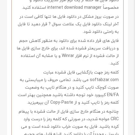
مخصوصاً internet download manager استفاده کنید.
در صورت بروز مشکل در دانلود فایل ها تنها کافی است در
آخر لینک دانلود فایل یک علامت سوال ? قرار دهید تا فایل
به راحتی دانلود شود.
فایل های قرار داده شده برای دانلود به منظور کاهش حجم
و دریافت سریعتر فشرده شده اند، برای خارج سازی فایل ها
از حالت فشرده از نرم افزار Winrar و یا مشابه آن استفاده
کنید.
کلمه رمز جهت بازگشایی فایل فشرده عبارت
softabzar.com می باشد. تمامی حروف را میبایستی به
صورت کوچک تایپ کنید و در هنگام تایپ به وضعیت
EN/FA کیبورد خود توجه داشته باشید همچنین بهتر است
کلمه رمز را تایپ کنید و از Copy-Paste آن بپرهیزید.
چنانچه در هنگام خارج سازی فایل از حالت فشرده با پیغام
CRC مواجه شدید، در صورتی که کلمه رمز را درست وارد
کرده باشید. فایل به صورت خراب دانلود شده است و می
بایستی مجدداً آن را دانلود کنید. البته فایل های حجیم