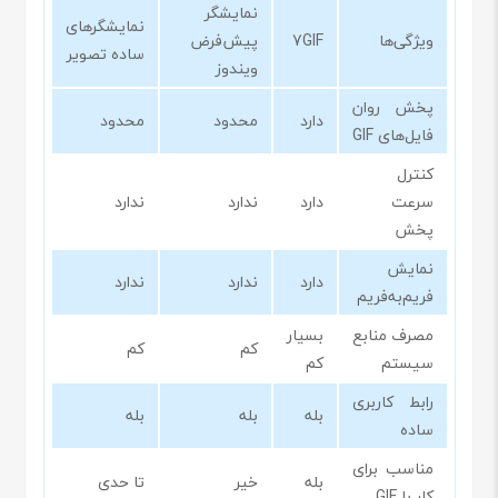
نمایشگر
نمایشگرهای
ویژگی‌ها
7GIF
پیش‌فرض
ساده تصویر
ویندوز
پخش روان
دارد
محدود
محدود
فایل‌های GIF
کنترل
سرعت
دارد
ندارد
ندارد
پخش
نمایش
دارد
ندارد
ندارد
فریم‌به‌فریم
مصرف منابع
بسیار
کم
کم
سیستم
کم
رابط کاربری
بله
بله
بله
ساده
مناسب برای
بله
خیر
تا حدی
کار با GIF