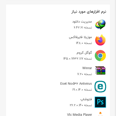
نرم افزارهای مورد نیاز
مدیریت دانلود
نسخه 6.42.61
موزیلا فایرفاکس
نسخه 148.0
گوگل کروم
نسخه 145.0.7632.117
Winrar
نسخه 7.20
Eset Nod32 Antivirus
نسخه 19.0.14.0
فتوشاپ
نسخه 26.2.0.140
Vlc Media Player