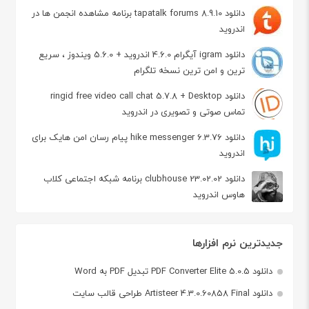
دانلود tapatalk forums 8.9.10 برنامه مشاهده انجمن ها در
اندروید
دانلود igram آیگرام 4.6.0 اندروید + 5.6.0 ویندوز ، سریع
ترین و امن ترین نسخه تلگرام
دانلود ringid free video call chat 5.7.8 + Desktop
تماس صوتی و تصویری در اندروید
دانلود hike messenger 6.3.76 پیام‌ رسان‌ امن هایک برای
اندروید
دانلود clubhouse 23.02.02 برنامه شبکه اجتماعی کلاب
هاوس اندروید
جدیدترین نرم افزارها
دانلود PDF Converter Elite 5.0.5 تبدیل PDF به Word
دانلود Artisteer 4.3.0.60858 Final طراحی قالب سایت