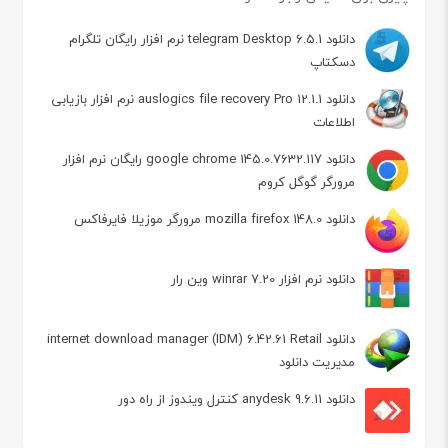
دانلود telegram Desktop 6.5.1 نرم افزار رایگان تلگرام
دسکتاپ
دانلود auslogics file recovery Pro 12.1.1 نرم افزار بازیابی
اطلاعات
دانلود google chrome 145.0.7632.117 رایگان نرم افزار
مرورگر گوگل کروم
دانلود mozilla firefox 148.0 مرورگر موزیلا فایرفاکس
دانلود نرم افزار winrar 7.20 وین رار
دانلود internet download manager (IDM) 6.42.61 Retail
مدیریت دانلود
دانلود anydesk 9.6.11 کنترل ویندوز از راه دور