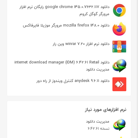
دانلود google chrome 145.0.7632.117 رایگان نرم افزار
مرورگر گوگل کروم
دانلود mozilla firefox 148.0 مرورگر موزیلا فایرفاکس
دانلود نرم افزار winrar 7.20 وین رار
دانلود internet download manager (IDM) 6.42.61 Retail
مدیریت دانلود
دانلود anydesk 9.6.11 کنترل ویندوز از راه دور
نرم افزارهای مورد نیاز
مدیریت دانلود
نسخه 6.42.61