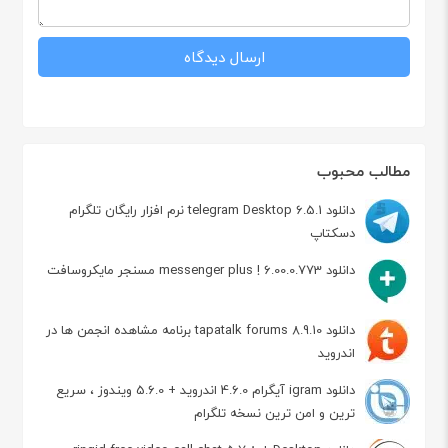
مطالب محبوب
دانلود telegram Desktop 6.5.1 نرم افزار رایگان تلگرام
دسکتاپ
دانلود messenger plus ! 6.00.0.773 مسنجر مایکروسافت
دانلود tapatalk forums 8.9.10 برنامه مشاهده انجمن ها در
اندروید
دانلود igram آیگرام 4.6.0 اندروید + 5.6.0 ویندوز ، سریع
ترین و امن ترین نسخه تلگرام