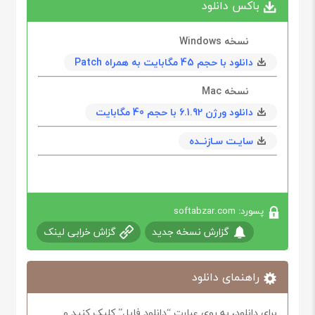
باکس دانلود
نسخه Windows
دانلود با حجم 45 مگابايت به همراه Patch
نسخه Mac
دانلود ورژن 6.1.92 با حجم 40 مگابايت
سایـت سـازنــده
پسورد: softabzar.com
گزارش نسخه جدید
گزاش خرابی لینک
راهنمای دانلود
برای دانلود، به روی عبارت “دانلود فایل” کلیک کنید و