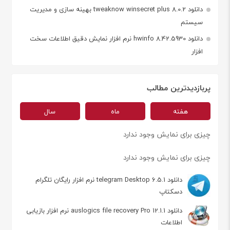
دانلود tweaknow winsecret plus 8.0.2 بهینه سازی و مدیریت
سیستم
دانلود hwinfo 8.42.5930 نرم افزار نمایش دقیق اطلاعات سخت
افزار
پربازدیدترین مطالب
هفته
ماه
سال
چیزی برای نمایش وجود ندارد
چیزی برای نمایش وجود ندارد
دانلود telegram Desktop 6.5.1 نرم افزار رایگان تلگرام
دسکتاپ
دانلود auslogics file recovery Pro 12.1.1 نرم افزار بازیابی
اطلاعات