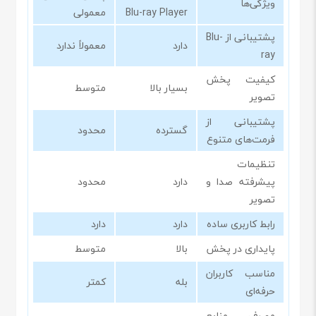
ویژگی‌ها
Blu-ray Player
معمولی
پشتیبانی از Blu-
دارد
معمولاً ندارد
ray
کیفیت پخش
بسیار بالا
متوسط
تصویر
پشتیبانی از
گسترده
محدود
فرمت‌های متنوع
تنظیمات
پیشرفته صدا و
دارد
محدود
تصویر
رابط کاربری ساده
دارد
دارد
پایداری در پخش
بالا
متوسط
مناسب کاربران
بله
کمتر
حرفه‌ای
مصرف منابع