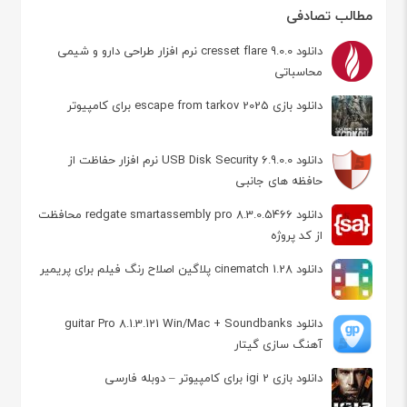
مطالب تصادفی
دانلود cresset flare 9.0.0 نرم افزار طراحی دارو و شیمی
محاسباتی
دانلود بازی 2025 escape from tarkov برای کامپیوتر
دانلود USB Disk Security 6.9.0.0 نرم افزار حفاظت از
حافظه های جانبی
دانلود redgate smartassembly pro 8.3.0.5466 محافظت
از کد پروژه
دانلود cinematch 1.28 پلاگین اصلاح رنگ فیلم برای پریمیر
دانلود guitar Pro 8.1.3.121 Win/Mac + Soundbanks
آهنگ سازی گیتار
دانلود بازی igi 2 برای کامپیوتر – دوبله فارسی