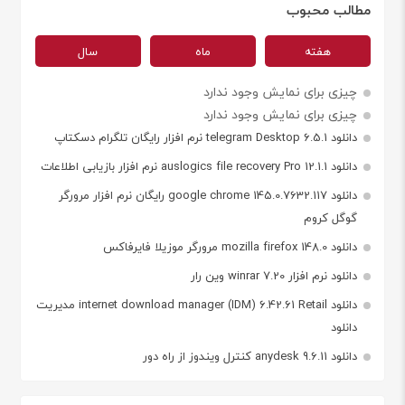
مطالب محبوب
هفته
ماه
سال
چیزی برای نمایش وجود ندارد
چیزی برای نمایش وجود ندارد
دانلود telegram Desktop 6.5.1 نرم افزار رایگان تلگرام دسکتاپ
دانلود auslogics file recovery Pro 12.1.1 نرم افزار بازیابی اطلاعات
دانلود google chrome 145.0.7632.117 رایگان نرم افزار مرورگر
گوگل کروم
دانلود mozilla firefox 148.0 مرورگر موزیلا فایرفاکس
دانلود نرم افزار winrar 7.20 وین رار
دانلود internet download manager (IDM) 6.42.61 Retail مدیریت
دانلود
دانلود anydesk 9.6.11 کنترل ویندوز از راه دور