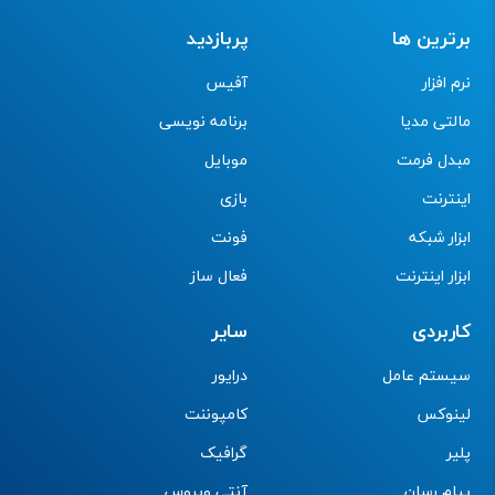
برترین ها
پربازدید
نرم افزار
آفیس
مالتی مدیا
برنامه نویسی
مبدل فرمت
موبایل
اینترنت
بازی
ابزار شبکه
فونت
ابزار اینترنت
فعال ساز
کاربردی
سایر
سیستم عامل
درایور
لینوکس
کامپوننت
پلیر
گرافیک
پیام رسان
آنتی ویروس