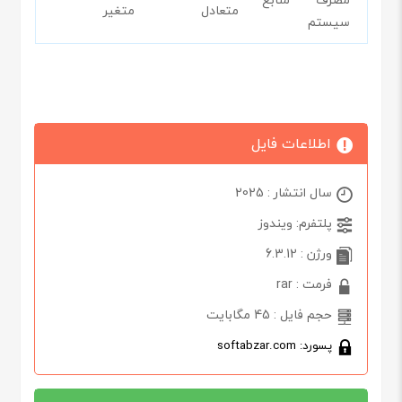
متعادل
متغیر
سیستم
اطلاعات فایل
سال انتشار : 2025
پلتفرم: ویندوز
ورژن : 6.3.12
فرمت : rar
حجم فایل : 45 مگابایت
پسورد: softabzar.com