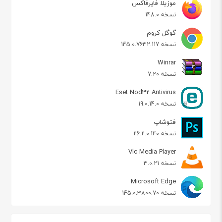
موزیلا فایرفاکس
نسخه 148.0
گوگل کروم
نسخه 145.0.7632.117
Winrar
نسخه 7.20
Eset Nod32 Antivirus
نسخه 19.0.14.0
فتوشاپ
نسخه 26.2.0.140
Vlc Media Player
نسخه 3.0.21
Microsoft Edge
نسخه 145.0.3800.70