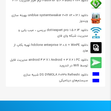
دانلود FlashFXP 5.4.0 Build 3970 نرم افزار مدیریت FTP
دانلود uniblue systemtweaker 2016 v2.0.12.1 بهینه سازی
ویندوز
دانلود dot11expert pro 1.5.2.14 بررسی ، عیب یابی و
مدیریت شبکه وای فای
دانلود hdclone enterprise 12.0.8 + WinPE تهیه بکاپ از
هارد
دانلود airdroid 4.3.7.1 Android + 3.7.2.1 PC مدیریت فایل
توسط Wifi در اندروید
دانلود DS DYMOLA 2023x Refresh1 شبیه سازی
سیستم‌های دینامیکی