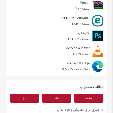
Winrar
نسخه 7.20
Eset Nod32 Antivirus
نسخه 19.0.14.0
فتوشاپ
نسخه 26.2.0.140
Vlc Media Player
نسخه 3.0.21
Microsoft Edge
نسخه 145.0.3800.70
مطالب محبوب
هفته
ماه
سال
چیزی برای نمایش وجود ندارد