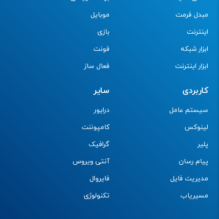
مبدل فرمت
موبایل
اینترنت
بازی
ابزار شبکه
فونت
ابزار اینترنت
فعال ساز
کاربردی
سایر
سیستم عامل
درایور
لینوکس
کامپوننت
پلیر
گرافیک
پیام رسان
آنتی ویروس
مدیریت فایل
فایروال
مسیریاب
تکنولوژی