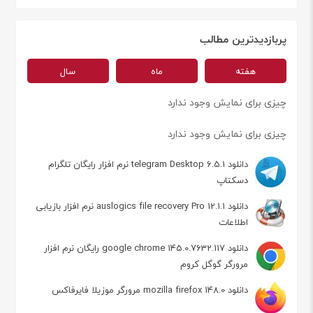
پربازدیدترین مطالب
هفته
ماه
سال
چیزی برای نمایش وجود ندارد
چیزی برای نمایش وجود ندارد
دانلود telegram Desktop 6.5.1 نرم افزار رایگان تلگرام
دسکتاپ
دانلود auslogics file recovery Pro 12.1.1 نرم افزار بازیابی
اطلاعات
دانلود google chrome 145.0.7632.117 رایگان نرم افزار
مرورگر گوگل کروم
دانلود mozilla firefox 148.0 مرورگر موزیلا فایرفاکس