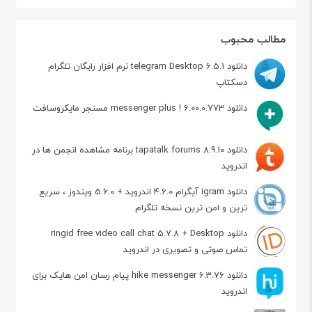
مطالب محبوب
دانلود telegram Desktop 6.5.1 نرم افزار رایگان تلگرام
دسکتاپ
دانلود messenger plus ! 6.00.0.773 مسنجر مایکروسافت
دانلود tapatalk forums 8.9.10 برنامه مشاهده انجمن ها در
اندروید
دانلود igram آیگرام 4.6.0 اندروید + 5.6.0 ویندوز ، سریع
ترین و امن ترین نسخه تلگرام
دانلود ringid free video call chat 5.7.8 + Desktop
تماس صوتی و تصویری در اندروید
دانلود hike messenger 6.3.76 پیام‌ رسان‌ امن هایک برای
اندروید