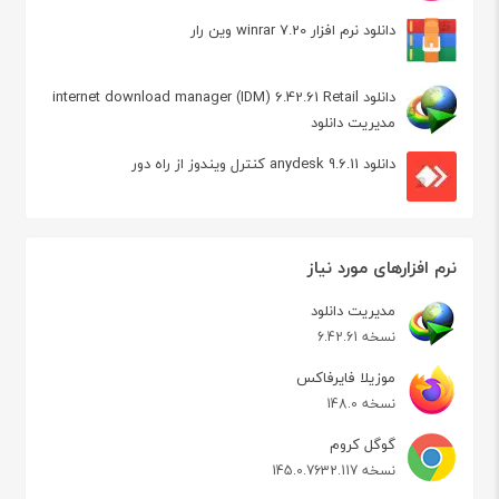
دانلود نرم افزار winrar 7.20 وین رار
دانلود internet download manager (IDM) 6.42.61 Retail
مدیریت دانلود
دانلود anydesk 9.6.11 کنترل ویندوز از راه دور
نرم افزارهای مورد نیاز
مدیریت دانلود
نسخه 6.42.61
موزیلا فایرفاکس
نسخه 148.0
گوگل کروم
نسخه 145.0.7632.117