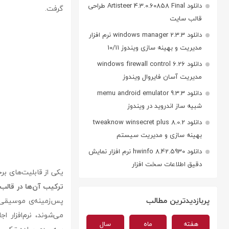
دانلود Artisteer 4.3.0.60858 Final طراحی
گرفت.
قالب سایت
دانلود windows manager 2.3.3 نرم افزار
مدیریت و بهینه سازی ویندوز 10/11
دانلود windows firewall control 6.26
مدیریت آسان فایروال ویندوز
دانلود memu android emulator 9.3.3
شبیه ساز اندروید در ویندوز
دانلود tweaknow winsecret plus 8.0.2
بهینه سازی و مدیریت سیستم
دانلود hwinfo 8.42.5930 نرم افزار نمایش
دقیق اطلاعات سخت افزار
یکی از قابلیت‌های برجسته‌ی TunesGo
ترکیب آن‌ها در قالب 
پربازدیدترین مطالب
پس‌زمینه‌ی موسیقی د
می‌شوند، نرم‌افزار
هفته
ماه
سال