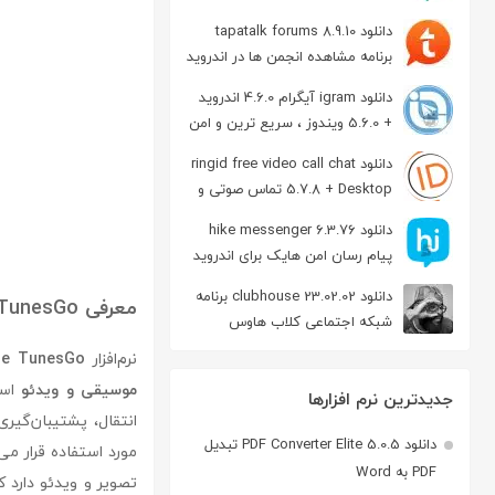
دانلود tapatalk forums 8.9.10
برنامه مشاهده انجمن ها در اندروید
دانلود igram آیگرام 4.6.0 اندروید
+ 5.6.0 ویندوز ، سریع ترین و امن
ترین نسخه تلگرام
دانلود ringid free video call chat
5.7.8 + Desktop تماس صوتی و
تصویری در اندروید
دانلود hike messenger 6.3.76
پیام‌ رسان‌ امن هایک برای اندروید
دانلود clubhouse 23.02.02 برنامه
معرفی Wondershare TunesGo
شبکه اجتماعی کلاب هاوس
اندروید
نرم‌افزار
re TunesGo
موسیقی و ویدئو
جدیدترین نرم افزارها
انتقال، پشتیبان‌گیری
دانلود PDF Converter Elite 5.0.5 تبدیل
مورد استفاده قرار می
PDF به Word
تصویر و ویدئو دارد ک