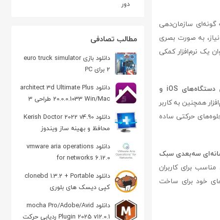
دور
گونه‌ای سازمان‌دهی
 نیاز، به صورت بصری
مطالب تصادفی
 بلکه به‌عنوان یک نرم‌افزار کمکی
دانلود بازی euro truck simulator
2 برای PC
دانلود architect 3d Ultimate Plus
پشتیبانی از انتقال داده میان دستگاه‌های iOS و
20.0.0.1033 Win/Mac طراحی 3
افزار همچنین به کاربر
بعدی ساختمان
جلوه‌های حرکتی ساده
دانلود Kerish Doctor 2022 v4.90
محافظ و بهینه ساز ویندوز
دانلود vmware aria operations
نه‌ای سه‌بعدی سبک
for networks 6.12.0
مناسب برای کاربران
دانلود clonebd 1.3.2 + Portable
های خود برای ساخت
کپی دیسک های بلوری
دانلود mocha Pro/Adobe/Avid
Plugin 2025 v12.0.1 ردیابی حرکت