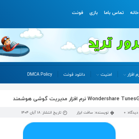
خانه
تماس باما
بازی
فونت
م افزار
امنیت
دانلود فونت
DMCA Policy
یدگاه: 0
نویسنده: سافت ابزار
تاریخ انتشار: ۱۸ آبان ۱۴۰۴