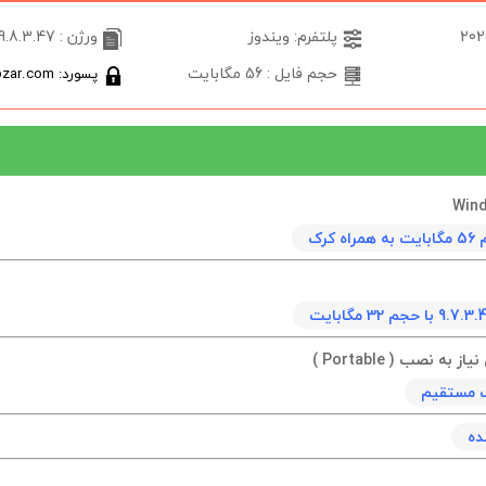
پلتفرم: ویندوز
ورژن : 9.8.3.47
حجم فایل : 56 مگابایت
پسورد: softabzar.com
 کرک
به نصب ( Portable )
نک مستقیم
ده