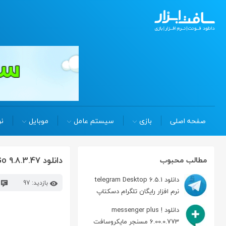
صفحه اصلی
بازی
سیستم عامل
موبایل
نر
دانلود Wondershare TunesGo 9.8.3.47 نرم افزار مدیریت گوشی هوشمند
مطالب محبوب
دانلود telegram Desktop 6.5.1
بازدید: 97
د
نرم افزار رایگان تلگرام دسکتاپ
دانلود messenger plus !
6.00.0.773 مسنجر مایکروسافت