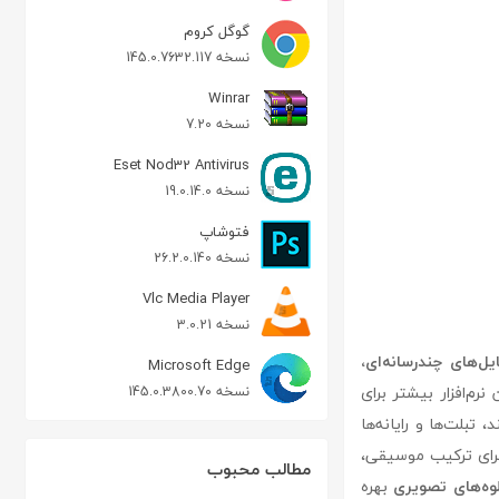
گوگل کروم
نسخه 145.0.7632.117
Winrar
نسخه 7.20
Eset Nod32 Antivirus
نسخه 19.0.14.0
فتوشاپ
نسخه 26.2.0.140
Vlc Media Player
نسخه 3.0.21
ل‌های چندرسانه‌ای،
Microsoft Edge
عه یافته است. این نرم‌افزار بیشتر برای
نسخه 145.0.3800.70
تبلت‌ها و رایانه‌ها
برای ترکیب موسیقی،
مطالب محبوب
وه‌های تصویری
بهره