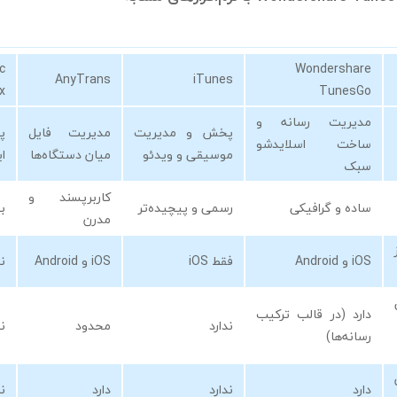
c
Wondershare
AnyTrans
iTunes
x
TunesGo
مدیریت رسانه و
پخش و مدیریت
مدیریت فایل
پ
ساخت اسلایدشو
موسیقی و ویدئو
میان دستگاه‌ها
ا
سبک
کاربرپسند و
ساده و گرافیکی
رسمی و پیچیده‌تر
ب
مدرن
iOS و Android
فقط iOS
iOS و Android
ند
دارد (در قالب ترکیب
ندارد
محدود
ند
رسانه‌ها)
دارد
ندارد
دارد
ند