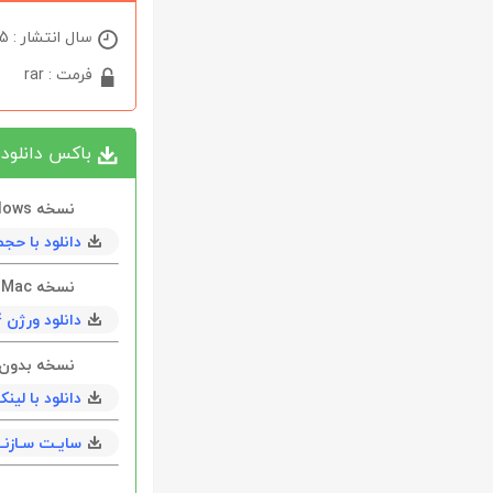
سال انتشار : 2025
فرمت : rar
باکس دانلود
نسخه Windows
دانلود با حجم 56 مگابايت به همراه
نسخه Mac
دانلود ورژن 9.7.3.4 با حجم 32 مگابايت
نسخه بدون نیاز 
دانلود با لی
سایـت سـازنــ