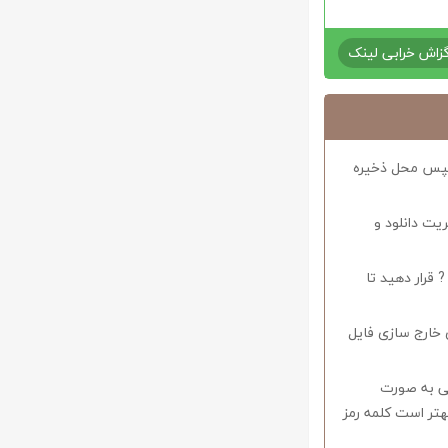
زاش خرابی لینک
د سپس محل ذخیره
ریت دانلود و
 قرار دهید تا
 خارج سازی فایل
وف را میبایستی به صورت
اشید همچنین بهتر است کلمه رمز