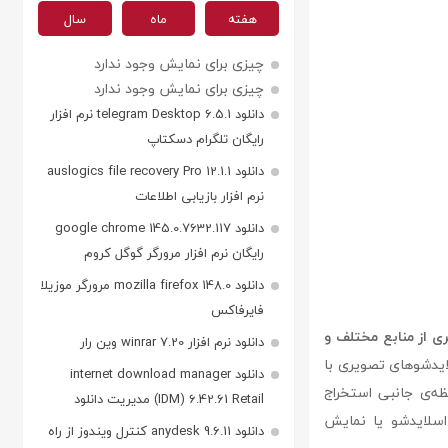
هفته
ماه
سال
چیزی برای نمایش وجود ندارد
چیزی برای نمایش وجود ندارد
دانلود telegram Desktop 6.5.1 نرم افزار
رایگان تلگرام دسکتاپ
دانلود auslogics file recovery Pro 12.1.1
نرم افزار بازیابی اطلاعات
دانلود google chrome 145.0.7632.117
رایگان نرم افزار مرورگر گوگل کروم
دانلود mozilla firefox 148.0 مرورگر موزیلا
فایرفاکس
ی از منابع مختلف و
دانلود نرم افزار winrar 7.20 وین رار
لایدشوهای تصویری با
دانلود internet download manager
ظه‌ی جانبی استخراج
(IDM) 6.42.61 Retail مدیریت دانلود
اسلایدشو یا نمایش
دانلود anydesk 9.6.11 کنترل ویندوز از راه