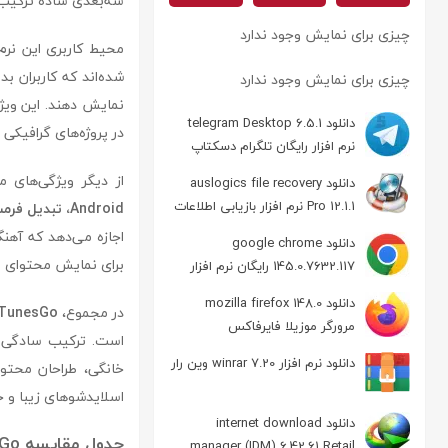
سه‌بعدی ساده ترکیب
چیزی برای نمایش وجود ندارد
محیط کاربری این نرم‌ا
شده‌اند که کاربران ب
چیزی برای نمایش وجود ندارد
دانلود telegram Desktop 6.5.1
در پروژه‌های گرافیکی 
نرم افزار رایگان تلگرام دسکتاپ
از دیگر ویژگی‌های مهم Wondershare TunesGo م
دانلود auslogics file recovery
Pro 12.1.1 نرم افزار بازیابی اطلاعات
Android، تبدیل فرمت‌های صوتی و تصویری و همگام‌سازی کتابخانه‌ی موسیقی
اجازه می‌دهد که آهنگ
دانلود google chrome
برای نمایش محتوای سه
145.0.7632.117 رایگان نرم افزار
مرورگر گوگل کروم
دانلود mozilla firefox 148.0
در مجموع،
 TunesGo
مرورگر موزیلا فایرفاکس
است. ترکیب سادگی در
دانلود نرم افزار winrar 7.20 وین رار
خانگی، طراحان محتو
اسلایدشوهای زیبا و خل
دانلود internet download
جدول مقایسه Wondershare TunesGo با نرم‌افزارهای مشابه
manager (IDM) 6.42.61 Retail