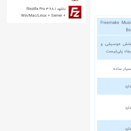
دانلود filezilla Pro 3.68.1
Win/Mac/Linux + Server +
Portable مدیریت FTP
Freemake Musi
Bo
خش موسیقی و
یجاد پلی‌لیست
سیار ساده
ارد
ارد
ارد