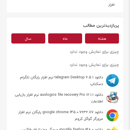
افزار
پربازدیدترین مطالب
هفته
ماه
سال
چیزی برای نمایش وجود ندارد
چیزی برای نمایش وجود ندارد
دانلود telegram Desktop 6.5.1 نرم افزار رایگان تلگرام
دسکتاپ
دانلود auslogics file recovery Pro 12.1.1 نرم افزار بازیابی
اطلاعات
دانلود google chrome 145.0.7632.117 رایگان نرم افزار
مرورگر گوگل کروم
دانلود mozilla firefox 148.0 مرورگر موزیلا فایرفاکس