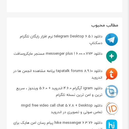
مطالب محبوب
دانلود telegram Desktop 6.5.1 نرم افزار رایگان تلگرام
دسکتاپ
دانلود messenger plus ! 6.00.0.773 مسنجر مایکروسافت
دانلود tapatalk forums 8.9.10 برنامه مشاهده انجمن ها در
اندروید
دانلود igram آیگرام 4.6.0 اندروید + 5.6.0 ویندوز ، سریع
ترین و امن ترین نسخه تلگرام
دانلود ringid free video call chat 5.7.8 + Desktop
تماس صوتی و تصویری در اندروید
دانلود hike messenger 6.3.76 پیام‌ رسان‌ امن هایک برای