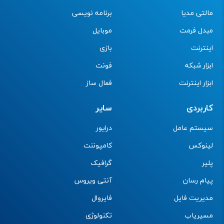
مالتی مدیا
برنامه نویسی
مبدل فرمت
موبایل
اینترنت
بازی
ابزار شبکه
فونت
ابزار اینترنت
فعال ساز
کاربردی
سایر
سیستم عامل
درایور
لینوکس
کامپوننت
پلیر
گرافیک
پیام رسان
آنتی ویروس
مدیریت فایل
فایروال
مسیریاب
تکنولوژی