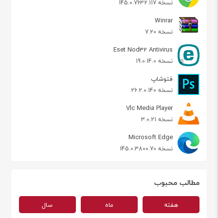
نسخه 145.0.7632.117
Winrar
نسخه 7.20
Eset Nod32 Antivirus
نسخه 19.0.14.0
فتوشاپ
نسخه 26.2.0.140
Vlc Media Player
نسخه 3.0.21
Microsoft Edge
نسخه 145.0.3800.70
مطالب محبوب
هفته
ماه
سال