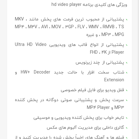
ویژگی های کلیدی برنامه hd video player
پشتیبانی از محبوب ترین فرمت های پخش مانند MKV ،
MP4 ، M4V ، AVI ، MOV ، 3GP ، FLV ، WMV ، RMVB ، TS
، MP3 ، MPG و غیره
پشتیبانی از انواع قالب های ویدیویی Ultra HD Video
Player از FHD ، 4K
پشتیبانی از چند زیرنویس
شتاب سخت افزار با حالت جدید HW+ Decoder و
Extension
قفل ویدیو برای فایل فیلم خصوصی
سرعت پخش و پشتیبانی صوتی دوگانه در پخش کننده
MP3 و MP4 Player
تایمر خواب برای پخش کننده ویدیویی و موسیقی
گالری داخلی برای مدیریت آلبوم های عکس
فیلم ها و آهنگ های اخیراً پخش شده را مدیریت کنید و از