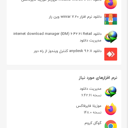
دانلود نرم افزار winrar 7.20 وین رار
دانلود internet download manager (IDM) 6.42.61 Retail
مدیریت دانلود
دانلود anydesk 9.6.11 کنترل ویندوز از راه دور
نرم افزارهای مورد نیاز
مدیریت دانلود
نسخه 6.42.61
موزیلا فایرفاکس
نسخه 148.0
گوگل کروم