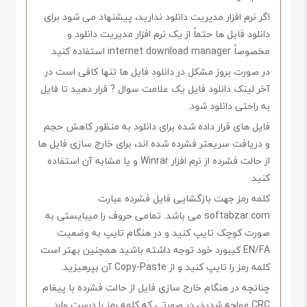
اگر نرم افزار مدیریت دانلود ندارید، پیشنهاد می شود برای
دانلود فایل ها حتماً از یک نرم افزار مدیریت دانلود و
مخصوصاً internet download manager استفاده کنید.
در صورت بروز مشکل در دانلود فایل ها تنها کافی است در
آخر لینک دانلود فایل یک علامت سوال ? قرار دهید تا فایل
به راحتی دانلود شود.
فایل های قرار داده شده برای دانلود به منظور کاهش حجم
و دریافت سریعتر فشرده شده اند، برای خارج سازی فایل ها
از حالت فشرده از نرم افزار Winrar و یا مشابه آن استفاده
کنید.
کلمه رمز جهت بازگشایی فایل فشرده عبارت
softabzar.com می باشد. تمامی حروف را میبایستی به
صورت کوچک تایپ کنید و در هنگام تایپ به وضعیت
EN/FA کیبورد خود توجه داشته باشید همچنین بهتر است
کلمه رمز را تایپ کنید و از Copy-Paste آن بپرهیزید.
چنانچه در هنگام خارج سازی فایل از حالت فشرده با پیغام
CRC مواجه شدید، در صورتی که کلمه رمز را درست وارد