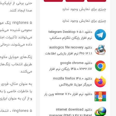
حتی برخی از اپلیکیشن‌
چیزی برای نمایش وجود ندارد
صدا ایجاد کنند.
چیزی برای نمایش وجود ندارد
ngtones 5
عمومی شنیده می‌شوند،
دانلود telegram Desktop 6.5.1
می‌توانند تأثیرات اجت
نرم افزار رایگان تلگرام دسکتاپ
داده می‌شوند، درحالی
دانلود auslogics file recovery
Pro 12.1.1 نرم افزار بازیابی اطلاعات
زنگ‌های موبایل علاوه 
دانلود google chrome
طریق انتخاب زنگ‌ها
145.0.7632.117 رایگان نرم افزار
می‌کنند.
مرورگر گوگل کروم
دانلود mozilla firefox 148.0
به عنوان مثال، فردی
مرورگر موزیلا فایرفاکس
یا خاطرات خاصی را به 
دانلود نرم افزار winrar 7.20 وین رار
و از آن به عنوان ابزاری
دانلود internet download
ngtones 5
manager (IDM) 6.42.61 Retail