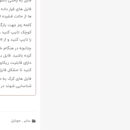
فایل به راحتی دانل
فایل های قرار داد
ها از حالت فشرده از نرم افزار Winrar و یا 
را تایپ کنید و از Copy-Paste آن بپرهیزید.
کرده باشید. فایل ب
کنید تا مشکل فایل
فایل های کرک به د
شناسایی شوند در ا
سایر
,
موبایل