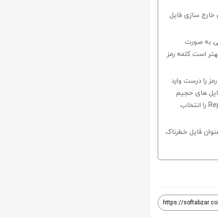
 خارج سازی فایل
وف را میبایستی به صورت
اشید همچنین بهتر است کلمه رمز
 در صورتی که کلمه رمز را درست وارد
فایل های حجیم
دارای قابلیت ریکاوری هستند که با استفاده از نرم افزار Winrar وارد منو Tools شوید و گزینه Repair را انتخاب
نوان فایل خطرناک