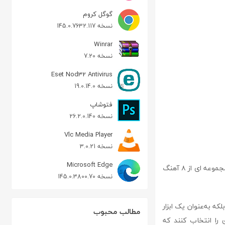
گوگل کروم
نسخه 145.0.7632.117
Winrar
نسخه 7.20
Eset Nod32 Antivirus
نسخه 19.0.14.0
فتوشاپ
نسخه 26.2.0.140
Vlc Media Player
نسخه 3.0.21
Microsoft Edge
ringtones 5 همیشه زنگ های موبایل آرام و رمانتیک بیشتر مورد علاقه مخاطبین میباشد , اینبار مجموعه ای از ۸ آهنگ
نسخه 145.0.3800.70
رد، بلکه به‌عنوان یک ابزار
مطالب محبوب
 را انتخاب کنند که