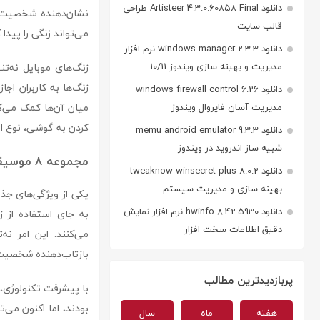
دانلود Artisteer 4.3.0.60858 Final طراحی
نشان‌دهنده شخصیت ی
قالب سایت
می‌تواند زنگی را پیدا
دانلود windows manager 2.3.3 نرم افزار
مدیریت و بهینه سازی ویندوز 10/11
زنگ‌های موبایل نه‌تنها
زنگ‌ها به کاربران اجا
دانلود windows firewall control 6.26
میان آن‌ها کمک می‌کن
مدیریت آسان فایروال ویندوز
کردن به گوشی، نوع ا
دانلود memu android emulator 9.3.3
شبیه ساز اندروید در ویندوز
مجموعه 8 موسیقی ملایم برای زنگ موبایل
دانلود tweaknow winsecret plus 8.0.2
بهینه سازی و مدیریت سیستم
دانلود hwinfo 8.42.5930 نرم افزار نمایش
به جای استفاده از 
دقیق اطلاعات سخت افزار
می‌کنند. این امر ن
بازتاب‌دهنده شخصیت 
پربازدیدترین مطالب
با پیشرفت تکنولوژی، 
بودند، اما اکنون می‌
هفته
ماه
سال