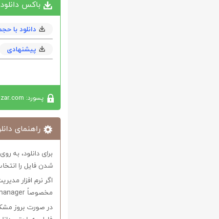
باکس دانلود
دانلود با حجم 3 مگابا
پیشنهادی
پسورد: softabzar.com
راهنمای دانلو
برای دانلود، به رو
شدن فایل را انتخاب
اگر نرم افزار مدیری
مخصوصاً internet download manager استفاده کنید.
در صورت بروز مشکل 