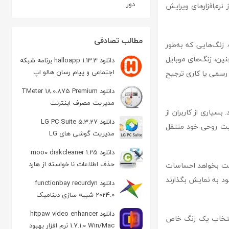
دور
 نرم‌افزارهای ویرایش
مطالب تصادفی
ت. زنگ‌هایی که به‌طور
نین، زنگ‌های موبایل
دانلود halloapp 1.13.3 برنامه شبکه
اجتماعی و پیام رسان هالو اپ
ی رسمی یا کاری ترجیح
دانلود TMeter 18.0.875 Premium
مدیریت مصرف اینترنت
بسیاری از کاربران از
دانلود LG PC Suite 5.3.27
یت روحی خود منتقل
مدیریت گوشی های LG
دانلود moo0 diskcleaner 1.25
حذف اطلاعات نا خواسته از هارد
است بخواهد احساسات
خود به نمایش بگذارند
دانلود functionbay recurdyn
2024.0 شبیه سازی دینامیک
سیستم چند جسمی
دانلود hitpaw video enhancer
اد، انتخاب یک زنگ خاص
1.7.1.0 Win/Mac نرم افزار بهبود