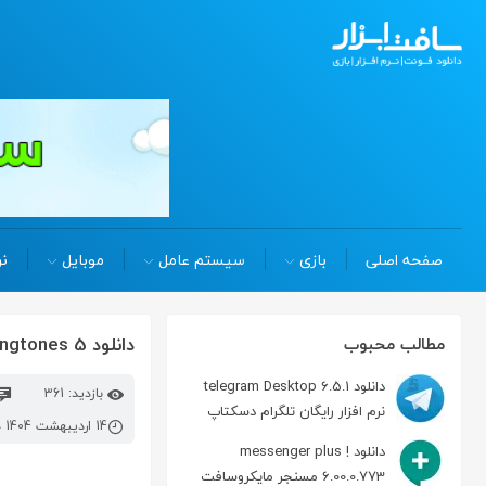
صفحه اصلی
بازی
سیستم عامل
موبایل
نر
دانلود ringtones 5 مجموعه 8 موسیقی ملایم برای زنگ موبایل
مطالب محبوب
دانلود telegram Desktop 6.5.1
بازدید: 361
نرم افزار رایگان تلگرام دسکتاپ
14 اردیبهشت 1404 در 1:26 ب.ظ
دانلود messenger plus !
6.00.0.773 مسنجر مایکروسافت