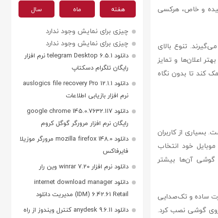
چیده و خاص، هرکسی
هفته
ماه
سال
چیزی برای نمایش وجود ندارد
چیزی برای نمایش وجود ندارد
 می‌گیرند. تنوع بالای
دانلود telegram Desktop 6.5.1 نرم افزار
هتر اعلان‌ها و تمایز
رایگان تلگرام دسکتاپ
مک کند تا بدون نگاه
دانلود auslogics file recovery Pro 12.1.1
نرم افزار بازیابی اطلاعات
دانلود google chrome 145.0.7632.117
رایگان نرم افزار مرورگر گوگل کروم
‌های سفارشی است. بسیاری از کاربران
دانلود mozilla firefox 148.0 مرورگر موزیلا
موبایل خود انتخاب
فایرفاکس
 گوشی آن‌ها بیشتر
دانلود نرم افزار winrar 7.20 وین رار
دانلود internet download manager
(IDM) 6.42.61 Retail مدیریت دانلود
ورت ساده و تک‌صدایی
ا روی گوشی نصب کرد.
دانلود anydesk 9.6.11 کنترل ویندوز از راه