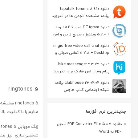
دانلود tapatalk forums 8.9.10
برنامه مشاهده انجمن ها در اندروید
دانلود igram آیگرام 4.6.0 اندروید
+ 5.6.0 ویندوز ، سریع ترین و امن
ترین نسخه تلگرام
دانلود ringid free video call chat
5.7.8 + Desktop تماس صوتی و
تصویری در اندروید
دانلود hike messenger 6.3.76
پیام‌ رسان‌ امن هایک برای اندروید
دانلود clubhouse 23.02.02 برنامه
ringtones 5
شبکه اجتماعی کلاب هاوس
اندروید
جدیدترین نرم افزارها
ملایم را با کیفیت بالا به صورت mp3 برای ش
دانلود PDF Converter Elite 5.0.5 تبدیل
PDF به Word
شخصی‌سازی نیز عمل م