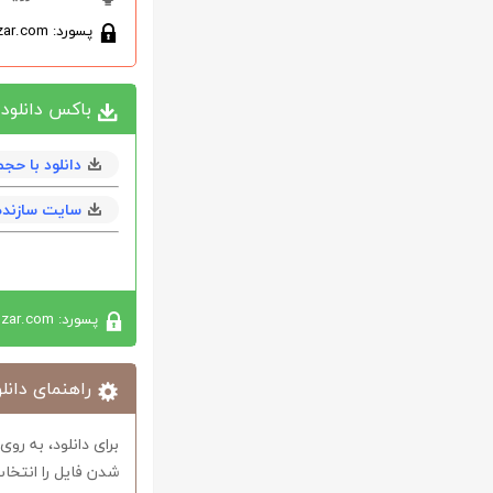
پسورد: softabzar.com
باکس دانلود
دانلود با حجم 10 مگابا
سایت سازنده
پسورد: softabzar.com
راهنمای دانلو
برای دانلود، به رو
شدن فایل را انتخاب