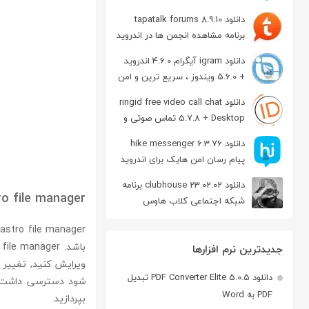
دانلود tapatalk forums 8.9.10
برنامه مشاهده انجمن ها در اندروید
دانلود igram آیگرام 4.6.0 اندروید
+ 5.6.0 ویندوز ، سریع ترین و امن
ترین نسخه تلگرام
دانلود ringid free video call chat
5.7.8 + Desktop تماس صوتی و
تصویری در اندروید
دانلود hike messenger 6.3.76
پیام‌ رسان‌ امن هایک برای اندروید
دانلود clubhouse 23.02.02 برنامه
ro file manager
شبکه اجتماعی کلاب هاوس
اندروید
r
جدیدترین نرم افزارها
ویرایش کنید, تغییر
دانلود PDF Converter Elite 5.0.5 تبدیل
PDF به Word
بپردازید.