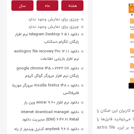
هفته
ماه
سال
چیزی برای نمایش وجود ندارد
چیزی برای نمایش وجود ندارد
دانلود telegram Desktop 6.5.1 نرم افزار
رایگان تلگرام دسکتاپ
دانلود auslogics file recovery Pro 12.1.1
نرم افزار بازیابی اطلاعات
دانلود google chrome 145.0.7632.117
رایگان نرم افزار مرورگر گوگل کروم
دانلود mozilla firefox 148.0 مرورگر موزیلا
فایرفاکس
دانلود نرم افزار winrar 7.20 وین رار
اربران این امکان را
دانلود internet download manager
می‌توانید فایل‌ها را
(IDM) 6.42.61 Retail مدیریت دانلود
ویرایش، تغییر نام، حذف، کپی و به‌راحتی در بخش‌های مختلف دستگاه خود جابجا کنید. علاوه بر این، astro file
دانلود anydesk 9.6.11 کنترل ویندوز از راه