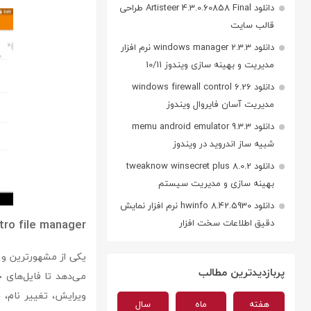
دانلود Artisteer 4.3.0.60858 Final طراحی
قالب سایت
دانلود windows manager 2.3.3 نرم افزار
مدیریت و بهینه سازی ویندوز 10/11
دانلود windows firewall control 6.26
مدیریت آسان فایروال ویندوز
دانلود memu android emulator 9.3.3
شبیه ساز اندروید در ویندوز
دانلود tweaknow winsecret plus 8.0.2
بهینه سازی و مدیریت سیستم
دانلود hwinfo 8.42.5930 نرم افزار نمایش
astro file manager : مدیریت ساده و قدرتمند فایل‌ها در
دقیق اطلاعات سخت افزار
یکی از مشهورترین و ق
پربازدیدترین مطالب
می‌دهد تا فایل‌های خو
هفته
ماه
سال