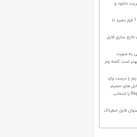
ریت دانلود و
 قرار دهید تا
 خارج سازی فایل
وف را میبایستی به صورت
اشید همچنین بهتر است کلمه رمز
 در صورتی که کلمه رمز را درست وارد
فایل های حجیم
دارای قابلیت ریکاوری هستند که با استفاده از نرم افزار Winrar وارد منو Tools شوید و گزینه Repair را انتخاب
نوان فایل خطرناک