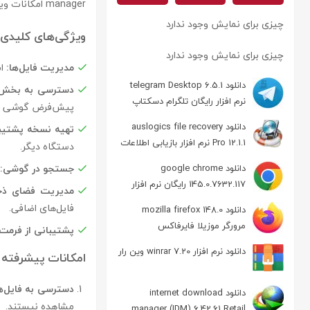
manager امکانات ویژه‌ای برای دسترسی به فایل‌ها و اطلاعات پنهان و همچنین تهیه نسخه پشتیبان از داده‌ها دارد.
چیزی برای نمایش وجود ندارد
ویژگی‌های کلیدی
چیزی برای نمایش وجود ندارد
مدیریت فایل‌ها:
ام
دانلود telegram Desktop 6.5.1
دسترسی به بخش‌ه
نرم افزار رایگان تلگرام دسکتاپ
پیش‌فرض گوشی قا
دانلود auslogics file recovery
تهیه نسخه پشتیب
Pro 12.1.1 نرم افزار بازیابی اطلاعات
دستگاه دیگر.
جستجو در گوشی:
دانلود google chrome
145.0.7632.117 رایگان نرم افزار
مدیریت فضای ذخی
مرورگر گوگل کروم
فایل‌های اضافی.
دانلود mozilla firefox 148.0
مرورگر موزیلا فایرفاکس
پشتیبانی از فرمت
دانلود نرم افزار winrar 7.20 وین رار
امکانات پیشرفته
دسترسی به فایل‌ه
دانلود internet download
مشاهده نیستند.
manager (IDM) 6.42.61 Retail