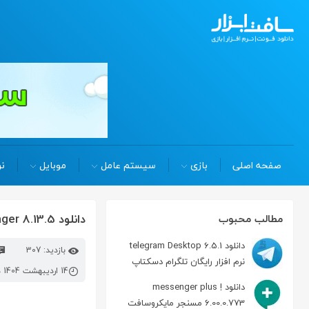
صفحه اصلی
بازی
سیستم عامل
موبایل
نر
دانلود astro file manager 8.13.5 مديريت فايل در اندرويد
مطالب محبوب
دانلود telegram Desktop 6.5.1
بازدید: 307
نرم افزار رایگان تلگرام دسکتاپ
14 اردیبهشت 1404 در 2:10 ب.ظ
دانلود messenger plus !
6.00.0.773 مسنجر مایکروسافت