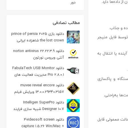
دور
مطالب تصادفی
ده و جذاب.
دانلود بازی 2025 prince of persia
توسط فایل منیجر
the lost crown شاهزاده ايرانی:
تاج گمشده برای كامپيوتر
دانلود norton antivirus 22.22.3.9
ینده یا انتقال به
آنتی ویروس نورتون
دانلود FabulaTech USB Monitor
Pro 2.8.0.1 مدیریت فعالیت های
تگاه و پاکسازی
درگاه USB
دانلود muvee reveal encore
13.0.0.29340.3157 ویرایش فیلم
دانلود Intelligen SuperPro
Designer 10.7 شبیه سازی فرایند
زیست محیطی
الت معمولی قابل
دانلود 4videosoft screen
capture 1.5.26 Win/Mac +