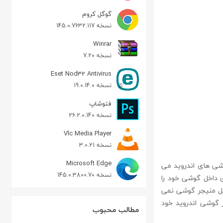
گوگل کروم
نسخه 145.0.7632.117
Winrar
نسخه 7.20
Eset Nod32 Antivirus
نسخه 19.0.14.0
فتوشاپ
نسخه 26.2.0.140
Vlc Media Player
نسخه 3.0.21
Microsoft Edge
در گوشی های اندروید می
نسخه 145.0.3800.70
ایل های داخل گوشی خود را
یل منیجر گوشی نمی
 تهیه کنید.و به جستجو در گوشی اندروید خود
مطالب محبوب