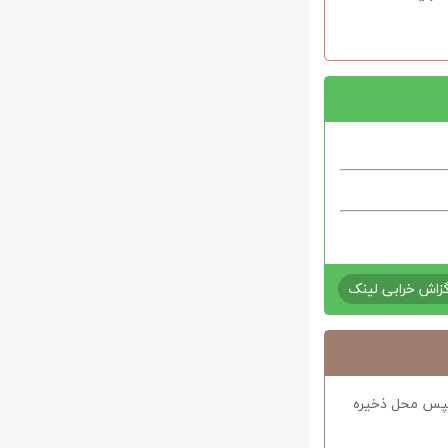
زاش خرابی لینک
د سپس محل ذخیره