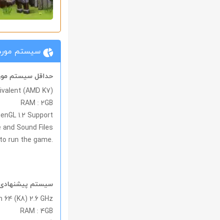
سیستم مورد 
حداقل سیستم مورد 
uivalent (AMD K7)
RAM : 2GB
penGL 1
.
2 Support
 and Sound Files
 to run the game.
سیستم پیشنهادی مو
n 64 (K8) 2.6 GHz
RAM : 4GB