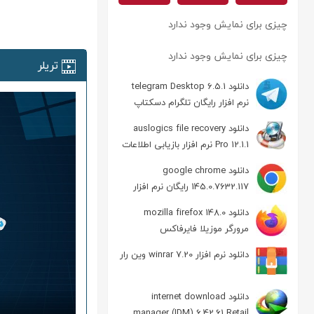
چیزی برای نمایش وجود ندارد
چیزی برای نمایش وجود ندارد
تریلر
دانلود telegram Desktop 6.5.1
نرم افزار رایگان تلگرام دسکتاپ
دانلود auslogics file recovery
Pro 12.1.1 نرم افزار بازیابی اطلاعات
دانلود google chrome
145.0.7632.117 رایگان نرم افزار
مرورگر گوگل کروم
دانلود mozilla firefox 148.0
مرورگر موزیلا فایرفاکس
دانلود نرم افزار winrar 7.20 وین رار
دانلود internet download
manager (IDM) 6.42.61 Retail