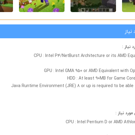
نیاز
نیاز :
CPU : Intel P4/NetBurst Architecture or its AMD Eq
GPU : Intel GMA 950 or AMD Equivalent with O
HDD : At least 90MB for Game Core
Java Runtime Environment (JRE) 8 or up is required to be able
رد نیاز :
CPU : Intel Pentium D or AMD Athlo