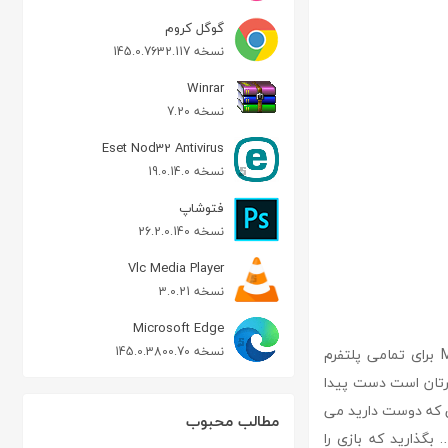
گوگل کروم
نسخه 145.0.7632.117
Winrar
نسخه 7.20
Eset Nod32 Antivirus
نسخه 19.0.14.0
فتوشاپ
نسخه 26.2.0.140
Vlc Media Player
نسخه 3.0.21
Microsoft Edge
نسخه 145.0.3800.70
minecraft یک بازی کم حجم جدید در سبک فکری است که در سال 2011 توسط شرکت Majong برای تمامی پلتفرم
کرتان است دست پیدا
ی که دوست دارید می
مطالب محبوب
 بگذارید که بازی را