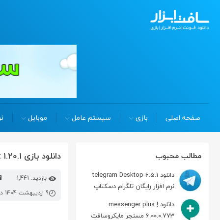
صفحه اصلی
بازی
سیستم عامل
موبایل
نر
دانلود بازی minecraft 1.20.1 بازی ماینکرافت برای کامپیوتر
مطالب محبوب
دانلود telegram Desktop 6.5.1
بازدید: 1,441
نرم افزار رایگان تلگرام دسکتاپ
9 اردیبهشت 1404 در 2:03 ب.ظ
دانلود messenger plus !
6.00.0.773 مسنجر مایکروسافت