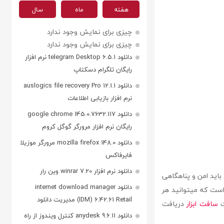
هفته
ماه
سال
چیزی برای نمایش وجود ندارد
چیزی برای نمایش وجود ندارد
دانلود telegram Desktop 6.5.1 نرم افزار
رایگان تلگرام دسکتاپ
دانلود auslogics file recovery Pro 12.1.1
نرم افزار بازیابی اطلاعات
دانلود google chrome 145.0.7632.117
رایگان نرم افزار مرورگر گوگل کروم
دانلود mozilla firefox 148.0 مرورگر موزیلا
فایرفاکس
دانلود نرم افزار winrar 7.20 وین رار
باید امن و پناهگاهی
دانلود internet download manager
 بازی minecraft یک بازی بسیار خوب است که میتوانید هر
(IDM) 6.42.61 Retail مدیریت دانلود
سافت ابزار
دریافت
دانلود anydesk 9.6.11 کنترل ویندوز از راه