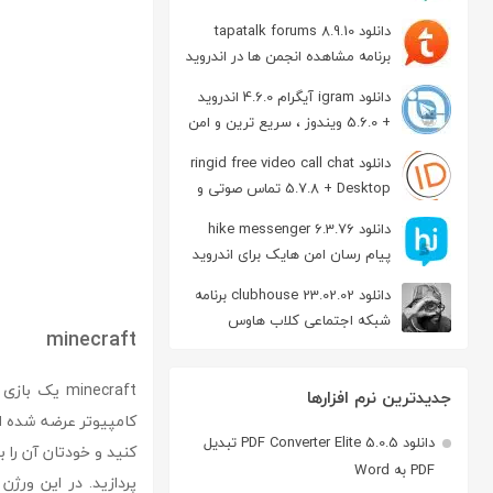
دانلود tapatalk forums 8.9.10
برنامه مشاهده انجمن ها در اندروید
دانلود igram آیگرام 4.6.0 اندروید
+ 5.6.0 ویندوز ، سریع ترین و امن
ترین نسخه تلگرام
دانلود ringid free video call chat
5.7.8 + Desktop تماس صوتی و
تصویری در اندروید
دانلود hike messenger 6.3.76
پیام‌ رسان‌ امن هایک برای اندروید
دانلود clubhouse 23.02.02 برنامه
شبکه اجتماعی کلاب هاوس
minecraft
اندروید
جدیدترین نرم افزارها
کامپیوتر عرضه شده ا
دانلود PDF Converter Elite 5.0.5 تبدیل
کنید و خودتان آن را
PDF به Word
پردازید. در این ورژن