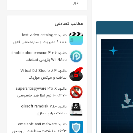
دور
مطالب تصادفی
دانلود fast video cataloger
9.0.0.0 مدیریت و سازماندهی فایل
های ویدیویی
دانلود imobie phonerescue 4.2.6
Win/Mac بازیابی اطلاعات
محصولات اپل
دانلود Virtual DJ Studio 8.3
ساخت و میکس موزیک
دانلود superantispyware Pro X
10.0.1270 نرم افزا ضد جاسوسی
دانلود gilisoft ramdisk 7.1.0
ساخت درایو مجازی
دانلود emsisoft anti malware
2025.1.0.12643 محافظت از ویندوز