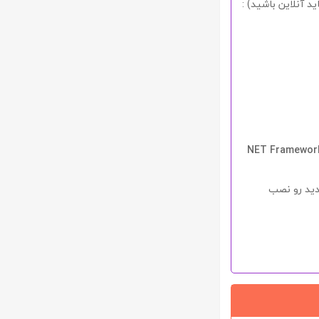
ید آنلاین باشید) :
NET Framewor
دید رو نصب