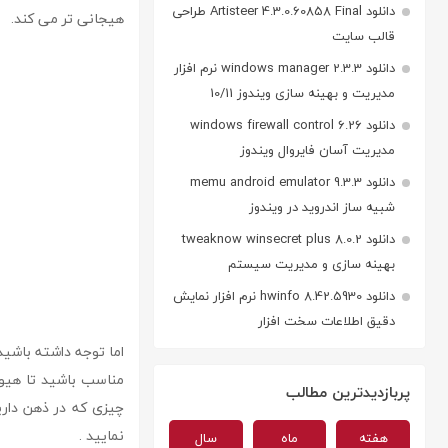
دانلود Artisteer 4.3.0.60858 Final طراحی
هیجانی تر می کند.
قالب سایت
دانلود windows manager 2.3.3 نرم افزار
مدیریت و بهینه سازی ویندوز 10/11
دانلود windows firewall control 6.26
مدیریت آسان فایروال ویندوز
دانلود memu android emulator 9.3.3
شبیه ساز اندروید در ویندوز
دانلود tweaknow winsecret plus 8.0.2
بهینه سازی و مدیریت سیستم
دانلود hwinfo 8.42.5930 نرم افزار نمایش
دقیق اطلاعات سخت افزار
اما توجه داشته باشید
پربازدیدترین مطالب
چیزی که در ذهن دارید را د
نمایید .
هفته
ماه
سال