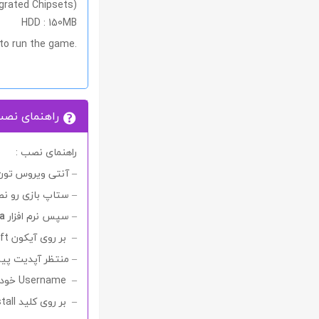
egrated Chipsets)
HDD : 150MB
 to run the game.
راهنمای نص
راهنمای نصب :
– آنتی ویروس تون 
– ستاپ بازی رو نص
– سپس نرم افزار
a
– بر روی آیکون Minecraft در دسکتاپ کلیک و آنرا اجرا نمایید.
– منتظر آپدیت پیش
– Username خودتون رو وارد و نسخه مورد نظر رو انتخاب نمایید
– بر روی کلید Install کلیک کنید و منتظر دانلود فایل های مورد نیاز بازی بمانید و سپس کلید Play رو بزنید.