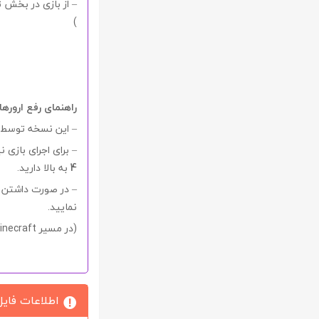
– از بازی در بخش تک
)
راهنمای رفع ارورها
– این نسخه توسط 
– برای اجرای بازی ن
4
به بالا دارید.
– در صورت داشتن 
نمایید.
(در مسیر C:\Users\
ecraft )
اطلاعات فایل