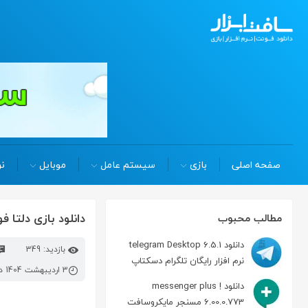
صفحه اصلی
بازی
سیستم عامل
موبایل
نر
دانلود بازی دلتا فورس 2025 delta force بر
مطالب محبوب
دانلود telegram Desktop 6.5.1
بازدید: 349
نرم افزار رایگان تلگرام دسکتاپ
3 اردیبهشت 1404 در 7:54 ق.ظ
دانلود messenger plus !
6.00.0.773 مسنجر مایکروسافت