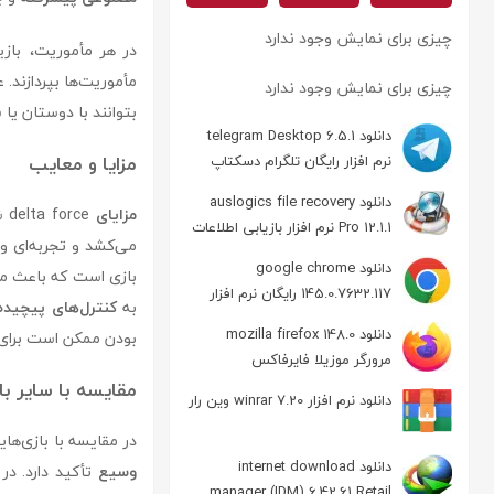
چیزی برای نمایش وجود ندارد
در هر مأموریت، بازی
مأموریت‌ها بپردازند.
چیزی برای نمایش وجود ندارد
بتوانند با دوستان یا 
دانلود telegram Desktop 6.5.1
مزایا و معایب
نرم افزار رایگان تلگرام دسکتاپ
دانلود auslogics file recovery
مزایای
delta force شامل
Pro 12.1.1 نرم افزار بازیابی اطلاعات
می‌کشد و تجربه‌ای وا
دانلود google chrome
بازی است که باعث می‌
145.0.7632.117 رایگان نرم افزار
به
کنترل‌های پیچیده
مرورگر گوگل کروم
دانلود mozilla firefox 148.0
بودن ممکن است برای 
مرورگر موزیلا فایرفاکس
مقایسه با سایر ب
دانلود نرم افزار winrar 7.20 وین رار
در مقایسه با بازی‌ها
دانلود internet download
وسیع
تأکید دارد. در
manager (IDM) 6.42.61 Retail