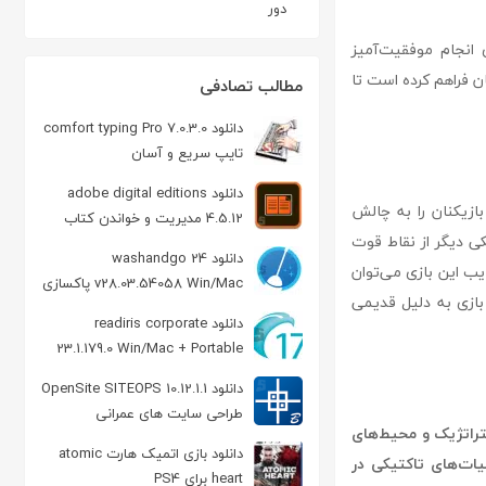
دور
 انجام موفقیت‌آمیز
ان فراهم کرده است تا
مطالب تصادفی
دانلود comfort typing Pro 7.0.3.0
تایپ سریع و آسان
دانلود adobe digital editions
زیکنان را به چالش
4.5.12 مدیریت و خواندن کتاب
ی دیگر از نقاط قوت
الکترونیکی
دانلود washandgo 24
یب این بازی می‌توان
v28.03.54058 Win/Mac پاکسازی
بازی به دلیل قدیمی
و حذف فایل های غیرضروری
دانلود readiris corporate
23.1.179.0 Win/Mac + Portable
تبدیل PDF و عکس به متن
دانلود OpenSite SITEOPS 10.12.1.1
طراحی سایت های عمرانی
تراتژیک و محیط‌های
دانلود بازی اتمیک هارت atomic
یات‌های تاکتیکی در
heart برای PS4