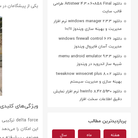
دانلود Artisteer 4.3.0.60858 Final طراحی
یکی از پیشگامان در س
قالب سایت
دانلود windows manager 2.3.3 نرم افزار
مدیریت و بهینه سازی ویندوز 10/11
دانلود windows firewall control 6.26
مدیریت آسان فایروال ویندوز
دانلود memu android emulator 9.3.3
شبیه ساز اندروید در ویندوز
دانلود tweaknow winsecret plus 8.0.2
بهینه سازی و مدیریت سیستم
دانلود hwinfo 8.42.5930 نرم افزار نمایش
دقیق اطلاعات سخت افزار
ویژگی‌های کلیدی
delta force ترکیبی از
پربازدیدترین مطالب
این امکان را می‌دهد
هفته
ماه
سال
مصنوعی پیشرفته
و
چ