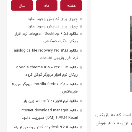
هفته
ماه
سال
چیزی برای نمایش وجود ندارد
چیزی برای نمایش وجود ندارد
دانلود telegram Desktop 6.5.1 نرم افزار
رایگان تلگرام دسکتاپ
دانلود auslogics file recovery Pro 12.1.1
نرم افزار بازیابی اطلاعات
دانلود google chrome 145.0.7632.117
رایگان نرم افزار مرورگر گوگل کروم
دانلود mozilla firefox 148.0 مرورگر موزیلا
فایرفاکس
دانلود نرم افزار winrar 7.20 وین رار
دانلود internet download manager
ست که به بازیکنان
(IDM) 6.42.61 Retail مدیریت دانلود
ن بازی به خاطر
هوش
دانلود anydesk 9.6.11 کنترل ویندوز از راه