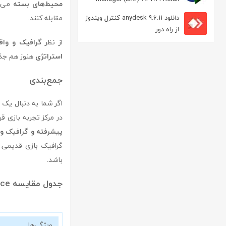
محیط‌های بسته
می‌پردازند، ta force
مدیریت دانلود
مقابله کنند.
دانلود anydesk 9.6.11 کنترل ویندوز
از راه دور
از نظر
گرافیک و واقع
استراتژی
هنوز هم جذا
جمع‌بندی
اگر شما به دنبال یک 
در مرکز تجربه بازی قرار دهد، delta force یکی از بهترین گز
پیشرفته و گرافیک واق
گرافیک بازی قدیمی ا
باشد.
جدول مقایسه delta force با سایر بازی‌های مشابه
ویژگی‌ها