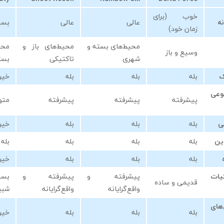
خوب (برای
نه
عالی
عالی
بسی
زمان خود)
محیط‌های بسته و
محیط‌های باز و
محی
وسیع و باز
شهری
تاکتیکی
بست
ک
بله
بله
بله
خیر
عی
پیشرفته
پیشرفته
پیشرفته
متو
ی
بله
بله
بله
خیر
ین
بله
بله
بله
بله
بله
بله
بله
خیر
یات
پیشرفته و
پیشرفته و
بسی
قدیمی و ساده
واقع‌گرایانه
واقع‌گرایانه
شبی
های
بله
بله
بله
خیر