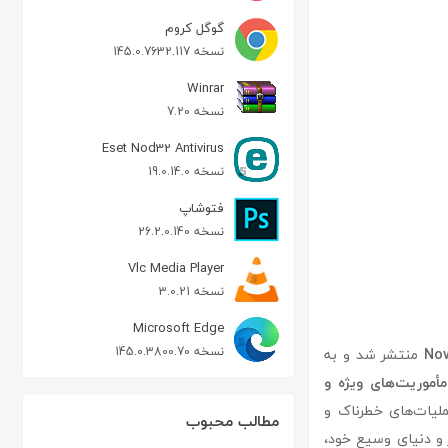
گوگل کروم
نسخه 145.0.7632.117
Winrar
نسخه 7.20
Eset Nod32 Antivirus
نسخه 19.0.14.0
فتوشاپ
نسخه 26.2.0.140
Vlc Media Player
نسخه 3.0.21
Microsoft Edge
نسخه 145.0.3800.70
Nov
منتشر شد و به
مأموریت‌های ویژه و
 اعضای تیم delta force به انجام عملیات‌های خطرناک و
مطالب محبوب
ز و دنیای وسیع خود،