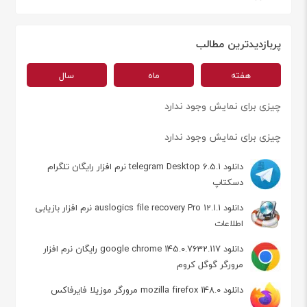
پربازدیدترین مطالب
هفته
ماه
سال
چیزی برای نمایش وجود ندارد
چیزی برای نمایش وجود ندارد
دانلود telegram Desktop 6.5.1 نرم افزار رایگان تلگرام
دسکتاپ
دانلود auslogics file recovery Pro 12.1.1 نرم افزار بازیابی
اطلاعات
دانلود google chrome 145.0.7632.117 رایگان نرم افزار
مرورگر گوگل کروم
دانلود mozilla firefox 148.0 مرورگر موزیلا فایرفاکس