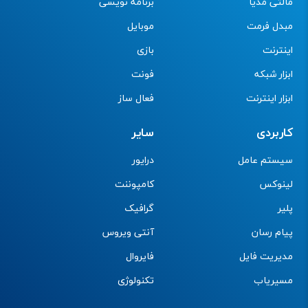
مالتی مدیا
برنامه نویسی
مبدل فرمت
موبایل
اینترنت
بازی
ابزار شبکه
فونت
ابزار اینترنت
فعال ساز
کاربردی
سایر
سیستم عامل
درایور
لینوکس
کامپوننت
پلیر
گرافیک
پیام رسان
آنتی ویروس
مدیریت فایل
فایروال
مسیریاب
تکنولوژی