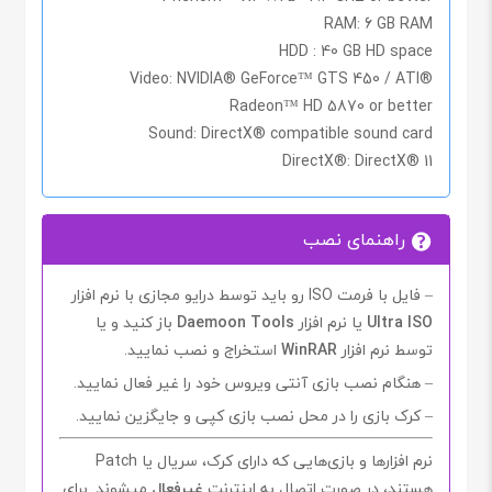
RAM: 6 GB RAM
HDD : 40 GB HD space
Video: NVIDIA® GeForce™ GTS 450 / ATI®
Radeon™ HD 5870 or better
Sound: DirectX® compatible sound card
DirectX®: DirectX® 11
راهنمای نصب
– فایل با فرمت ISO رو باید توسط درایو مجازی با نرم افزار
Ultra ISO
یا نرم افزار
Daemoon Tools
باز کنید و یا
توسط نرم افزار
WinRAR
استخراج و نصب نمایید.
– هنگام نصب بازی آنتی ویروس خود را غیر فعال نمایید
.
– کرک بازی را در محل نصب بازی کپی و جایگزین نمایید.
نرم افزارها و بازی‌هایی که دارای کرک، سریال یا Patch
هستند، در صورت اتصال به اینترنت
غیرفعال
میشوند. برای